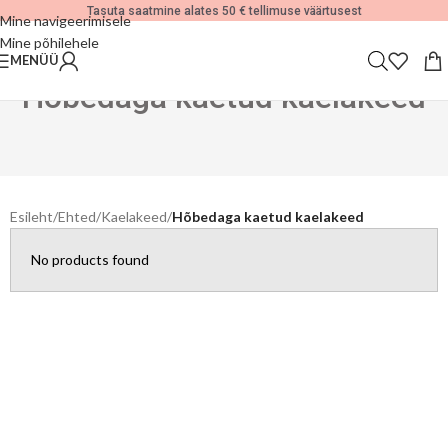
Tasuta saatmine alates 50 € tellimuse väärtusest
Mine navigeerimisele
Mine põhilehele
MENÜÜ
Hõbedaga kaetud kaelakeed
Esileht
/
Ehted
/
Kaelakeed
/
Hõbedaga kaetud kaelakeed
No products found