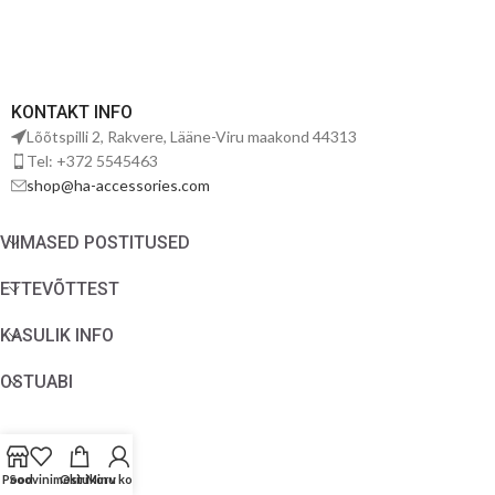
KONTAKT INFO
Lõõtspilli 2, Rakvere, Lääne-Viru maakond 44313
Tel: +372 5545463
shop@ha-accessories.com
VIIMASED POSTITUSED
ETTEVÕTTEST
KASULIK INFO
OSTUABI
Pood
Soovinimekiri
Ostukorv
Minu konto