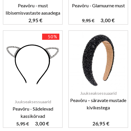
Peavõru - must
Peavõru - Glamuurne must
libisemisvastaste aasadega
2,95
€
3,00
€
9,95
€
50%
Juukseaksessuaarid
Peavõru – säravate mustade
Juukseaksessuaarid
kivikestega
Peavõru - Sädelevad
kassikõrvad
3,00
€
26,95
€
5,95
€