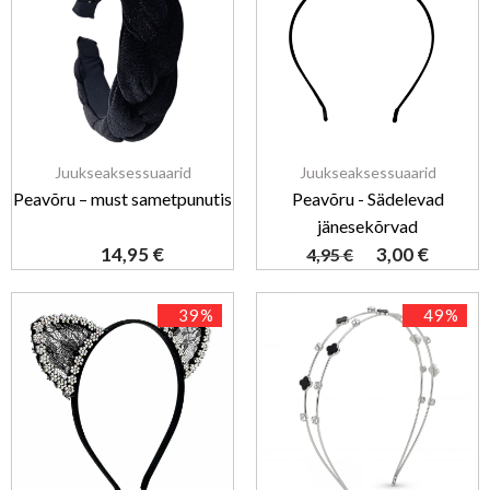
Juukseaksessuaarid
Juukseaksessuaarid
Peavõru – must sametpunutis
Peavõru - Sädelevad
jänesekõrvad
14,95
€
3,00
€
4,95
€
39%
49%