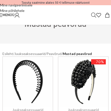
Tasuta saatmine alates 50 € tellimuse väärtusest
Mine navigeerimisele
Mine põhilehele
MENÜÜ
Mustad peavõrud
Esileht
/
Juukseaksessuaarid
/
Peavõrud
/
Mustad peavõrud
70%
Juukseaksessuaarid
Juukseaksessuaarid