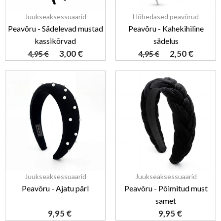
Juukseaksessuaarid
Hõbedased peavõrud
Peavõru - Sädelevad mustad
Peavõru - Kahekihiline
kassikõrvad
sädelus
3,00
€
2,50
€
4,95
€
4,95
€
Juukseaksessuaarid
Juukseaksessuaarid
Peavõru - Ajatu pärl
Peavõru - Põimitud must
samet
9,95
€
9,95
€