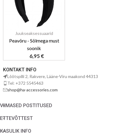
Juukseaksessuaarid
Peavõru - Sõlmega must
soonik
6,95
€
KONTAKT INFO
Lõõtspilli 2, Rakvere, Lääne-Viru maakond 44313
Tel: +372 5545463
shop@ha-accessories.com
VIIMASED POSTITUSED
ETTEVÕTTEST
KASULIK INFO