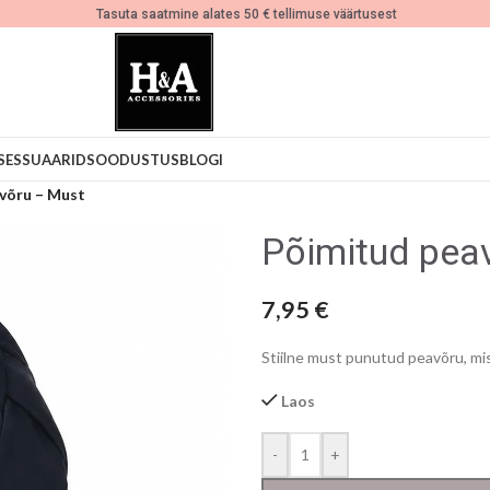
Tasuta saatmine alates 50 € tellimuse väärtusest
SESSUAARID
SOODUSTUS
BLOGI
võru – Must
Põimitud pea
7,95
€
Stiilne must punutud peavõru, mi
Laos
-
+