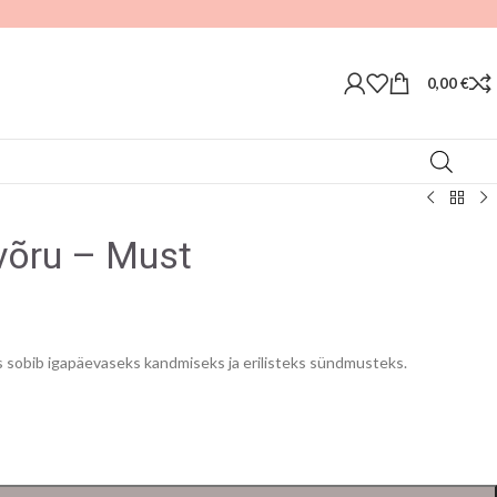
0,00
€
võru – Must
s sobib igapäevaseks kandmiseks ja erilisteks sündmusteks.