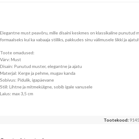
Elegantne must peavõru, mille disaini keskmes on klassikaline punutud m
formaalseks kui ka vabaaja stiiliks, pakkudes sinu välimusele šikki ja ajatu
Toote omadused:
Värv: Must
Disain: Punutud muster, elegantne ja ajatu
Materjal: Kerge ja pehme, mugav kanda
Sobivus: Pidulik, igapäevane
Stiil: Lihtne ja mitmekülgne, sobib igale vanusele
Laius: max 3,5 cm
Tootekood:
914