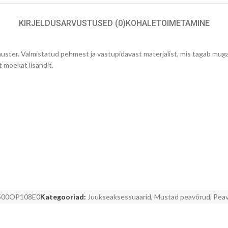
KIRJELDUS
ARVUSTUSED (0)
KOHALETOIMETAMINE
uster. Valmistatud pehmest ja vastupidavast materjalist, mis tagab muga
lt moekat lisandit.
500OP108E0
Kategooriad:
Juukseaksessuaarid
,
Mustad peavõrud
,
Pea