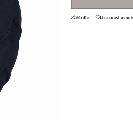
Võrdle
Lisa sooviloendi