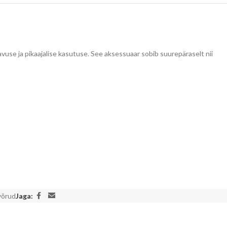
vuse ja pikaajalise kasutuse. See aksessuaar sobib suurepäraselt nii
võrud
Jaga: