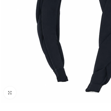
Klõpsake suurendamiseks