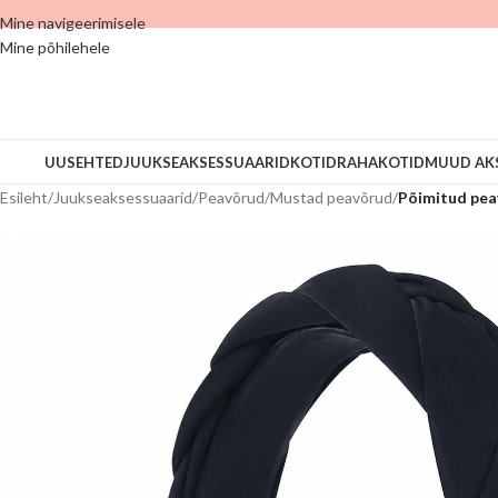
Mine navigeerimisele
Mine põhilehele
UUS
EHTED
JUUKSEAKSESSUAARID
KOTID
RAHAKOTID
MUUD AK
Esileht
/
Juukseaksessuaarid
/
Peavõrud
/
Mustad peavõrud
/
Põimitud pea