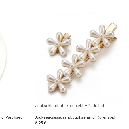
Juukseklambrite komplekt – Pärlililled
id
,
Värvilised
Juukseaksessuaarid
,
Juuksenallid
,
Kurenäpid
6,95
€