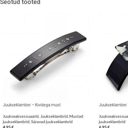
Seotud tooted
Juukseklamber – Kividega must
Juukseklamber
Juukseaksessuaarid
,
Juukseklambrid
,
Mustad
Juukseaksessua
juukseklambrid
,
Säravad juukseklambrid
juukseklambrid
4,95
€
6,95
€