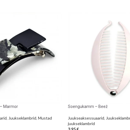
 – Marmor
Soengukamm – Beež
arid
,
Juukseklambrid
,
Mustad
Juukseaksessuaarid
,
Juukseklambr
juukseklambrid
3,95
€