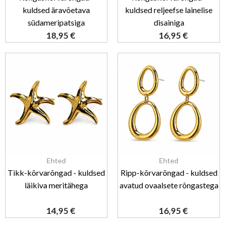
kuldsed äravõetava
kuldsed reljeefse lainelise
südameripatsiga
disainiga
18,95
€
16,95
€
Ehted
Ehted
Tikk-kõrvarõngad - kuldsed
Ripp-kõrvarõngad - kuldsed
läikiva meritähega
avatud ovaalsete rõngastega
14,95
€
16,95
€