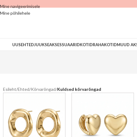
Mine navigeerimisele
Mine põhilehele
UUS
EHTED
JUUKSEAKSESSUAARID
KOTID
RAHAKOTID
MUUD AK
Esileht
/
Ehted
/
Kõrvarõngad
/
Kuldsed kõrvarõngad