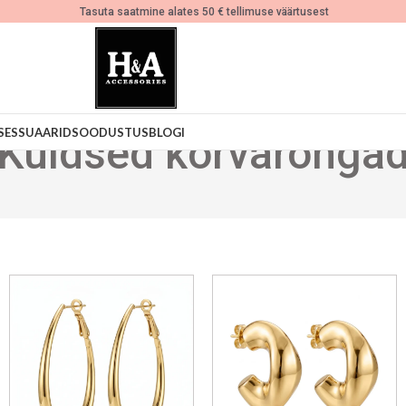
Tasuta saatmine alates 50 € tellimuse väärtusest
SESSUAARID
SOODUSTUS
BLOGI
Kuldsed kõrvarõnga