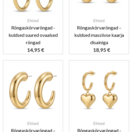
Ehted
Ehted
Rõngaskõrvarõngad -
Rõngaskõrvarõngad –
kuldsed suured ovaalsed
kuldsed massiivse kaarja
rõngad
disainiga
14,95
€
18,95
€
Ehted
Ehted
Rõngaskõrvarõngad –
Rõngaskõrvarõngad -