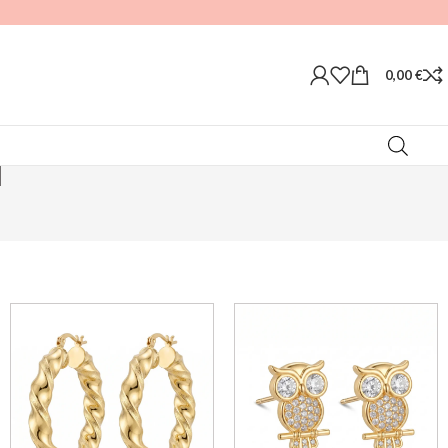
0,00
€
d