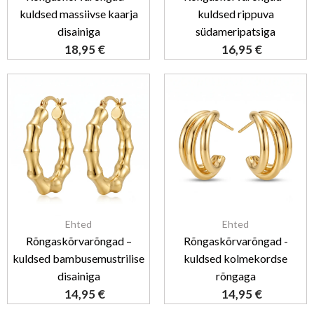
kuldsed massiivse kaarja
kuldsed rippuva
disainiga
südameripatsiga
18,95
€
16,95
€
Ehted
Ehted
Rõngaskõrvarõngad –
Rõngaskõrvarõngad -
kuldsed bambusemustrilise
kuldsed kolmekordse
disainiga
rõngaga
14,95
€
14,95
€