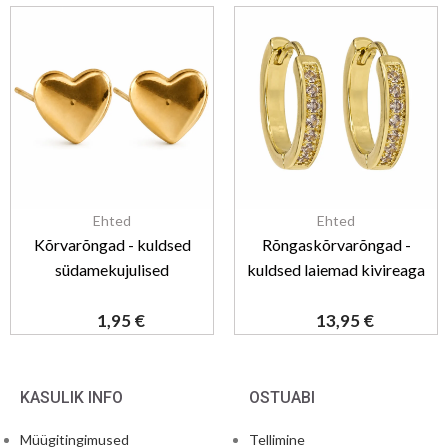
Ehted
Ehted
Kõrvarõngad - kuldsed
Rõngaskõrvarõngad -
südamekujulised
kuldsed laiemad kivireaga
1,95
€
13,95
€
KASULIK INFO
OSTUABI
Müügitingimused
Tellimine