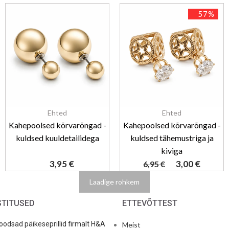
57%
Ehted
Ehted
Kahepoolsed kõrvarõngad -
Kahepoolsed kõrvarõngad -
kuldsed kuuldetailidega
kuldsed tähemustriga ja
kiviga
3,95
€
3,00
€
6,95
€
Laadige rohkem
STITUSED
ETTEVÕTTEST
odsad päikeseprillid firmalt H&A
Meist