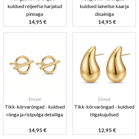
kuldsed reljeefse harjatud
kuldsed lainelise kaarja
pinnaga
disainiga
14,95
€
14,95
€
Ehted
Ehted
Tikk-kõrvarõngad - kuldsed
Tikk-kõrvarõngad - kuldsed
rõnga ja ristpulga detailiga
tilgakujulised
14,95
€
12,95
€