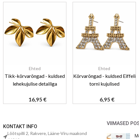
Ehted
Ehted
Tikk-kõrvarõngad - kuldsed
Kõrvarõngad - kuldsed Eiffeli
lehekujulise detailiga
torni kujulised
16,95
€
6,95
€
VIIMASED PO
KONTAKT INFO
Lõõtspilli 2, Rakvere, Lääne-Viru maakond
Mo