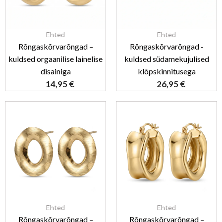
Ehted
Ehted
Rõngaskõrvarõngad –
Rõngaskõrvarõngad -
kuldsed orgaanilise lainelise
kuldsed südamekujulised
disainiga
klõpskinnitusega
14,95
€
26,95
€
Ehted
Ehted
Rõngaskõrvarõngad –
Rõngaskõrvarõngad –