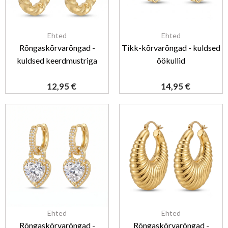
Ehted
Ehted
Rõngaskõrvarõngad -
Tikk-kõrvarõngad - kuldsed
kuldsed keerdmustriga
öökullid
12,95
€
14,95
€
Ehted
Ehted
Rõngaskõrvarõngad -
Rõngaskõrvarõngad -