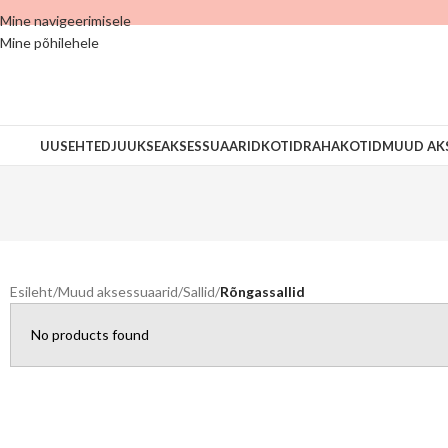
Mine navigeerimisele
Mine põhilehele
UUS
EHTED
JUUKSEAKSESSUAARID
KOTID
RAHAKOTID
MUUD AK
Esileht
/
Muud aksessuaarid
/
Sallid
/
Rõngassallid
No products found