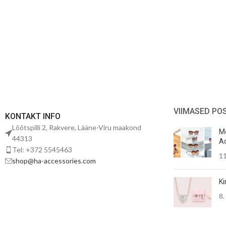
VIIMASED PO
KONTAKT INFO
Lõõtspilli 2, Rakvere, Lääne-Viru maakond
Mo
44313
Ac
Tel: +372 5545463
11
shop@ha-accessories.com
Ki
8.