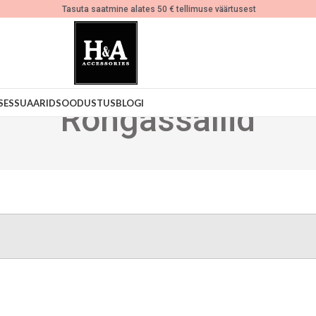
Tasuta saatmine alates 50 € tellimuse väärtusest
SESSUAARID
SOODUSTUS
BLOGI
Rõngassallid