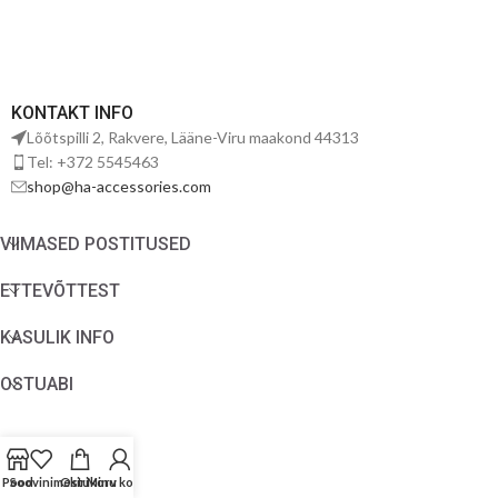
KONTAKT INFO
Lõõtspilli 2, Rakvere, Lääne-Viru maakond 44313
Tel: +372 5545463
shop@ha-accessories.com
VIIMASED POSTITUSED
ETTEVÕTTEST
KASULIK INFO
OSTUABI
Pood
Soovinimekiri
Ostukorv
Minu konto