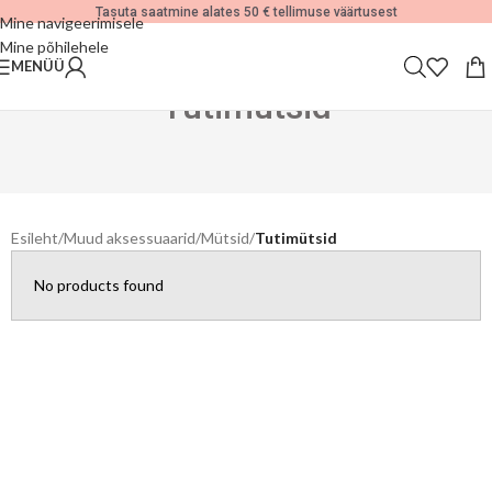
Tasuta saatmine alates 50 € tellimuse väärtusest
Mine navigeerimisele
Mine põhilehele
MENÜÜ
Tutimütsid
Esileht
/
Muud aksessuaarid
/
Mütsid
/
Tutimütsid
No products found