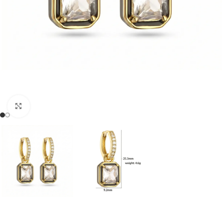
Klõpsake suurendamiseks