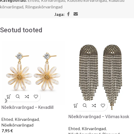
Kategooriad:
Ehted
,
Kõrvarõngad
,
Kuldsed kõrvarõngad
,
Kullatud
kõrvarõngad
,
Rõngaskõrvarõngad
Jaga:
Seotud tooted
Nõelkõrvarõngad – Kevadlill
Nõelkõrvarõngad – Võimas kosk
Ehted
,
Kõrvarõngad
,
Nõelkõrvarõngad
Ehted
,
Kõrvarõngad
,
7,95
€