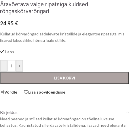
Äravõetava valge ripatsiga kuldsed
rõngaskõrvarõngad
24,95
€
Kullatud kõrvarõngad sädelevate kristallide ja elegantse ripatsiga, mis
lisavad luksuslikku hõngu igale stiilile.
Laos
-
+
LISA KORVI
Võrdle
Lisa sooviloendisse
Kirjeldus
Need peened ja stiilsed kullatud kõrvarõngad on tõeline luksuse
kehastus. Kaunistatud sillerdavate kristallidega, lisavad need elegantsi