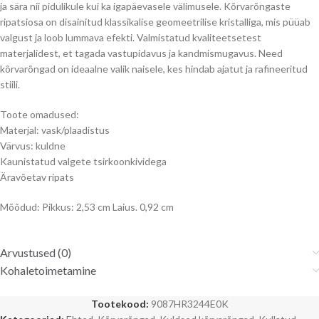
ja sära nii pidulikule kui ka igapäevasele välimusele. Kõrvarõngaste
ripatsiosa on disainitud klassikalise geomeetrilise kristalliga, mis püüab
valgust ja loob lummava efekti. Valmistatud kvaliteetsetest
materjalidest, et tagada vastupidavus ja kandmismugavus. Need
kõrvarõngad on ideaalne valik naisele, kes hindab ajatut ja rafineeritud
stiili.
Toote omadused:
Materjal: vask/plaadistus
Värvus: kuldne
Kaunistatud valgete tsirkoonkividega
Äravõetav ripats
Mõõdud: Pikkus: 2,53 cm Laius. 0,92 cm
Arvustused (0)
Kohaletoimetamine
Tootekood:
9087HR3244E0K