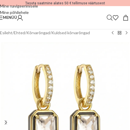
Tasuta saatmine alates 50 € tellimuse väärtusest
Mine navigeerimisele
Mine põhilehele
MENÜÜ
Esileht
/
Ehted
/
Kõrvarõngad
/
Kuldsed kõrvarõngad