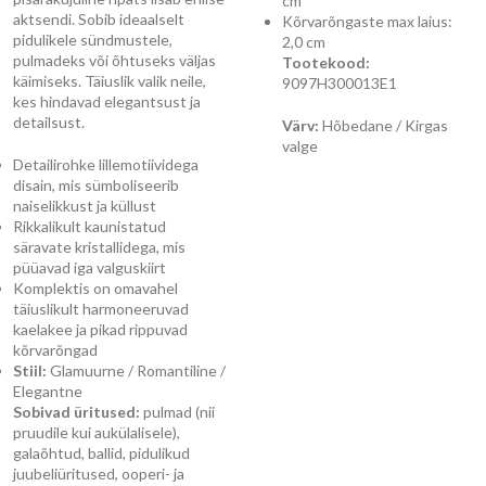
cm
aktsendi. Sobib ideaalselt
Kõrvarõngaste max laius:
pidulikele sündmustele,
2,0 cm
pulmadeks või õhtuseks väljas
Tootekood:
käimiseks. Täiuslik valik neile,
9097H300013E1
kes hindavad elegantsust ja
detailsust.
Värv:
Hõbedane / Kirgas
valge
Detailirohke lillemotiividega
disain, mis sümboliseerib
naiselikkust ja küllust
Rikkalikult kaunistatud
säravate kristallidega, mis
püüavad iga valguskiirt
Komplektis on omavahel
täiuslikult harmoneeruvad
kaelakee ja pikad rippuvad
kõrvarõngad
Stiil:
Glamuurne / Romantiline /
Elegantne
Sobivad üritused:
pulmad (nii
pruudile kui aukülalisele),
galaõhtud, ballid, pidulikud
juubeliüritused, ooperi- ja