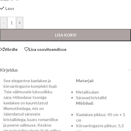
Laos
-
+
LISA KORVI
Võrdle
Lisa sooviloendisse
Kirjeldus
See elegantne kaelakee ja
Materjal:
kõrvarõngaste komplekt lisab
Teie välimusele luksuslikku
Metallisulam
sära. Hõbedase tooniga
Säravad kristallid
kaelakee on kaunistatud
Mõõdud:
lillemotiividega, mis on
täiendatud säravate
Kaelakee pikkus: 45 cm + 5
kristallidega, luues romantilise
cm
ja peene välimuse. Keskne
Kõrvarõngaste pikkus: 5,3
pisarakujuline ripats lisab erilise