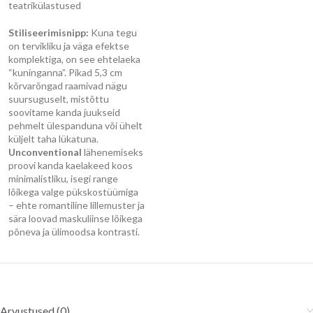
teatrikülastused
Stiliseerimisnipp:
Kuna tegu
on tervikliku ja väga efektse
komplektiga, on see ehtelaeka
“kuninganna”. Pikad 5,3 cm
kõrvarõngad raamivad nägu
suursuguselt, mistõttu
soovitame kanda juukseid
pehmelt ülespanduna või ühelt
küljelt taha lükatuna.
Unconventional
lähenemiseks
proovi kanda kaelakeed koos
minimalistliku, isegi range
lõikega valge pükskostüümiga
– ehte romantiline lillemuster ja
sära loovad maskuliinse lõikega
põneva ja ülimoodsa kontrasti.
Arvustused (0)