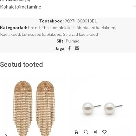
Kohaletoimetamine
Tootekood:
9097H300013E1
Kategooriad:
Ehted
,
Ehtekomplektid
,
Hõbedased kaelakeed
,
Kaelakeed
,
Lühikesed kaelakeed
,
Säravad kaelakeed
Silt:
Pulmad
Jaga:
Seotud tooted