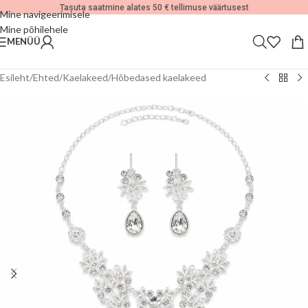
Tasuta saatmine alates 50 € tellimuse väärtusest
Mine navigeerimisele
Mine põhilehele
MENÜÜ
Esileht
/
Ehted
/
Kaelakeed
/
Hõbedased kaelakeed