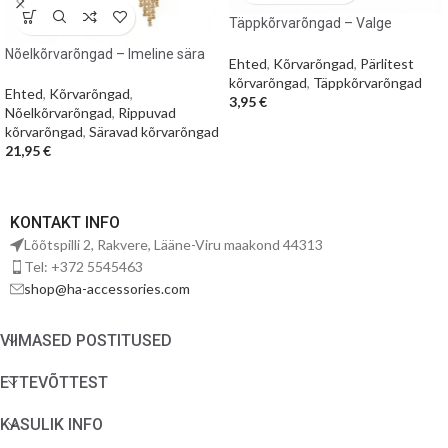
Täppkõrvarõngad – Valge
pärlmutter
Nõelkõrvarõngad – Imeline sära
Ehted
,
Kõrvarõngad
,
Pärlitest
kõrvarõngad
,
Täppkõrvarõngad
Ehted
,
Kõrvarõngad
,
3,95
€
Nõelkõrvarõngad
,
Rippuvad
kõrvarõngad
,
Säravad kõrvarõngad
21,95
€
KONTAKT INFO
Lõõtspilli 2, Rakvere, Lääne-Viru maakond 44313
Tel: +372 5545463
shop@ha-accessories.com
VIIMASED POSTITUSED
ETTEVÕTTEST
KASULIK INFO