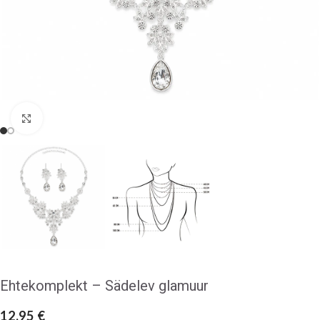
Klõpsake suurendamiseks
Ehtekomplekt – Sädelev glamuur
12,95
€