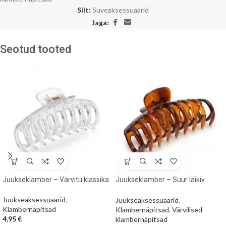
Silt:
Suveaksessuaarid
Jaga:
Seotud tooted
Juukseklamber – Värvitu klassika
Juukseklamber – Suur läikiv
pruun
Juukseaksessuaarid
,
Juukseaksessuaarid
,
Klambernäpitsad
Klambernäpitsad
,
Värvilised
4,95
€
klambernäpitsad