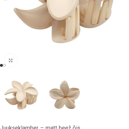
Klõpsake suurendamiseks
Juukseklamber – matt beež õis