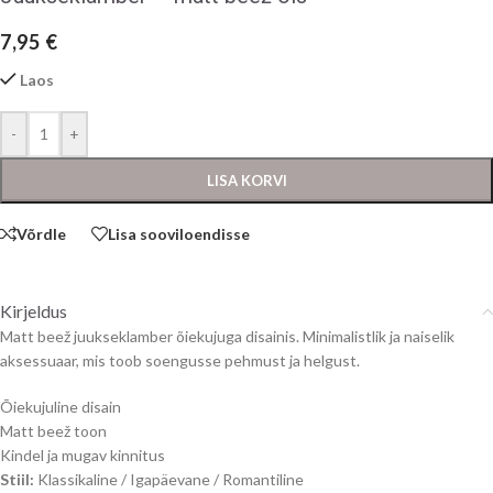
7,95
€
Laos
-
+
LISA KORVI
Võrdle
Lisa sooviloendisse
Kirjeldus
Matt beež juukseklamber õiekujuga disainis. Minimalistlik ja naiselik
aksessuaar, mis toob soengusse pehmust ja helgust.
Õiekujuline disain
Matt beež toon
Kindel ja mugav kinnitus
Stiil:
Klassikaline / Igapäevane / Romantiline