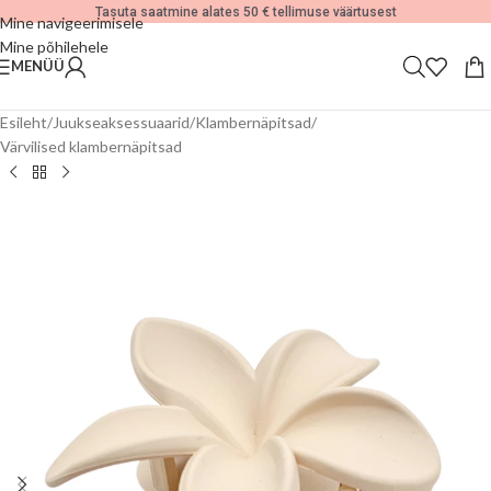
Tasuta saatmine alates 50 € tellimuse väärtusest
Mine navigeerimisele
Mine põhilehele
MENÜÜ
Esileht
/
Juukseaksessuaarid
/
Klambernäpitsad
/
Värvilised klambernäpitsad