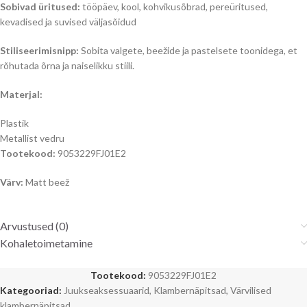
Sobivad üritused:
tööpäev, kool, kohvikusõbrad, pereüritused,
kevadised ja suvised väljasõidud
Stiliseerimisnipp:
Sobita valgete, beežide ja pastelsete toonidega, et
rõhutada õrna ja naiselikku stiili.
Materjal:
Plastik
Metallist vedru
Tootekood:
9053229FJ01E2
Värv:
Matt beež
Arvustused (0)
Kohaletoimetamine
Tootekood:
9053229FJ01E2
Kategooriad:
Juukseaksessuaarid
,
Klambernäpitsad
,
Värvilised
klambernäpitsad