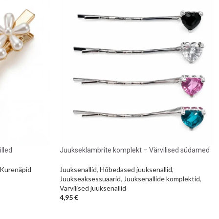
lled
Juukseklambrite komplekt – Värvilised südamed
Kurenäpid
Juuksenallid
,
Hõbedased juuksenallid
,
Juukseaksessuaarid
,
Juuksenallide komplektid
,
Värvilised juuksenallid
4,95
€