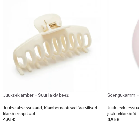
Juukseklamber – Suur läikiv beež
Soengukamm –
Juukseaksessuaarid
,
Klambernäpitsad
,
Värvilised
Juukseaksessua
klambernäpitsad
juukseklambrid
4,95
€
3,95
€