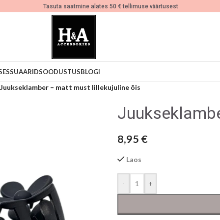
Tasuta saatmine alates 50 € tellimuse väärtusest
SESSUAARID
SOODUSTUS
BLOGI
Juukseklamber – matt must lillekujuline õis
Juukseklamber
8,95
€
Laos
-
+