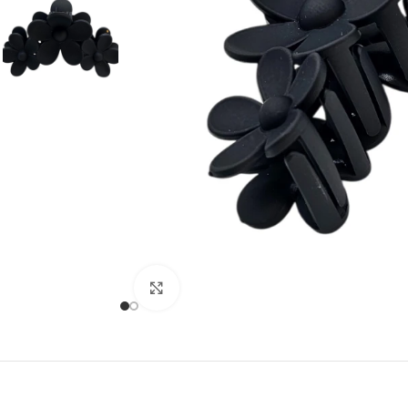
Klõpsake suurendamiseks