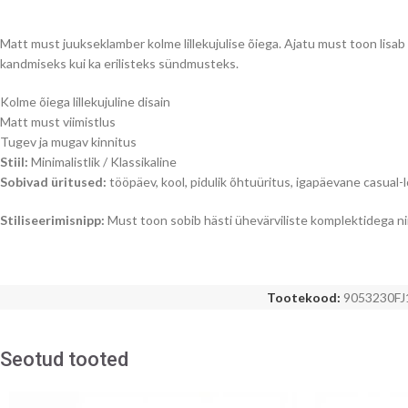
Matt must juukseklamber kolme lillekujulise õiega. Ajatu must toon lisab
kandmiseks kui ka erilisteks sündmusteks.
Kolme õiega lillekujuline disain
Matt must viimistlus
Tugev ja mugav kinnitus
Stiil:
Minimalistlik / Klassikaline
Sobivad üritused:
tööpäev, kool, pidulik õhtuüritus, igapäevane casual-
Stiliseerimisnipp:
Must toon sobib hästi ühevärviliste komplektidega ni
Tootekood:
9053230FJ
Seotud tooted