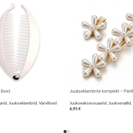
 Beež
Juukseklambrite komplekt – Pärlili
arid
,
Juukseklambrid
,
Värvilised
Juukseaksessuaarid
,
Juuksenallid
,
6,95
€