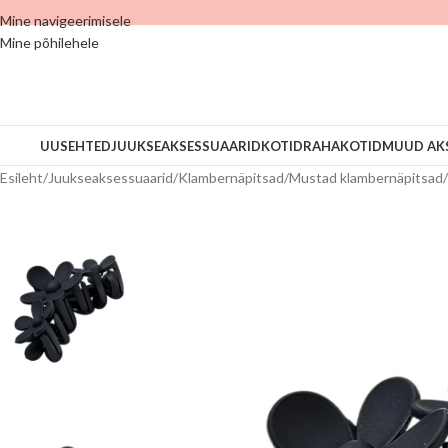
Mine navigeerimisele
Mine põhilehele
UUS
EHTED
JUUKSEAKSESSUAARID
KOTID
RAHAKOTID
MUUD AK
Esileht
/
Juukseaksessuaarid
/
Klambernäpitsad
/
Mustad klambernäpitsad
/