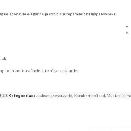
 igale soengule elegantsi ja sobib suurepäraselt nii igapäevaseks
look
ng toob kontrasti heledate rõivaste juurde.
10E0
Kategooriad:
Juukseaksessuaarid
,
Klambernäpitsad
,
Mustad klam