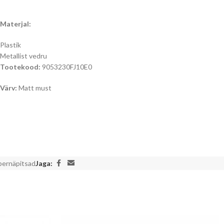
Materjal:
Plastik
Metallist vedru
Tootekood:
9053230FJ10E0
Värv:
Matt must
bernäpitsad
Jaga: