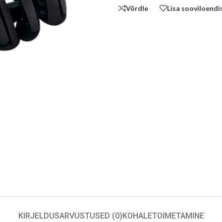
Võrdle
Lisa sooviloendi
KIRJELDUS
ARVUSTUSED (0)
KOHALETOIMETAMINE