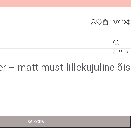
0,00
€
 – matt must lillekujuline õis
LISA KORVI