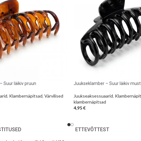
 Suur läikiv pruun
Juukseklamber – Suur läikiv must
arid
,
Klambernäpitsad
,
Värvilised
Juukseaksessuaarid
,
Klambernäpi
d
klambernäpitsad
4,95
€
STITUSED
ETTEVÕTTEST