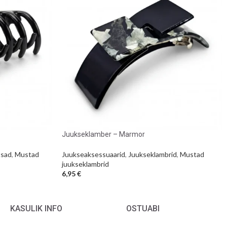
Juukseklamber – Marmor
tsad
,
Mustad
Juukseaksessuaarid
,
Juukseklambrid
,
Mustad
juukseklambrid
6,95
€
KASULIK INFO
OSTUABI