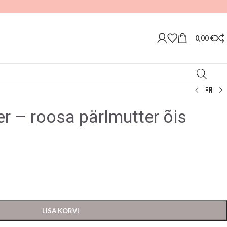
0,00
€
 – roosa pärlmutter õis
LISA KORVI