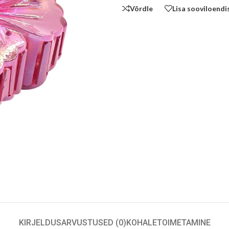
Võrdle
Lisa sooviloendi
KIRJELDUS
ARVUSTUSED (0)
KOHALETOIMETAMINE