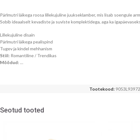
Pärlmutri läikega roosa lillekujuline juukseklamber, mis lisab soengule ar
Sobib ideaalselt kevadiste ja suviste komplektidega, aga ka igapäevasek
Lillekujuline disain
Pärlmutri läikega pealispind
Tugev ja kindel mehhanism
Stiil:
Romantiline / Trendikas
Mõõdud:
…
Tootekood:
9053L9397
Seotud tooted