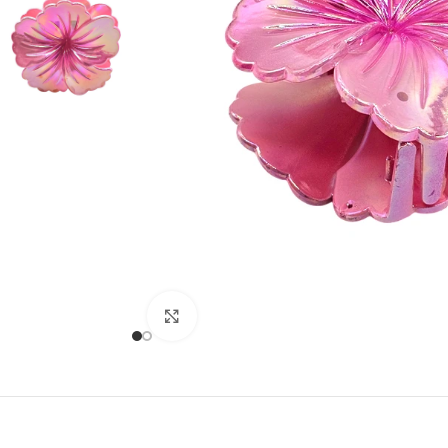
Klõpsake suurendamiseks