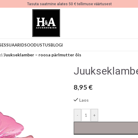
Tasuta saatmine alates 50 € tellimuse väärtusest
SESSUAARID
SOODUSTUS
BLOGI
ad
/
Juukseklamber – roosa pärlmutter õis
Juukseklamber
8,95
€
Laos
-
+