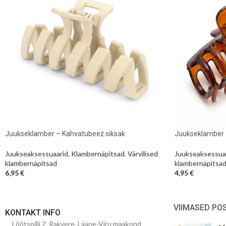
Juukseklamber – Kahvatubeež siksak
Juukseklamber –
Juukseaksessuaarid
,
Klambernäpitsad
,
Värvilised
Juukseaksessua
klambernäpitsad
klambernäpitsa
6,95
€
4,95
€
VIIMASED PO
KONTAKT INFO
Lõõtspilli 2, Rakvere, Lääne-Viru maakond