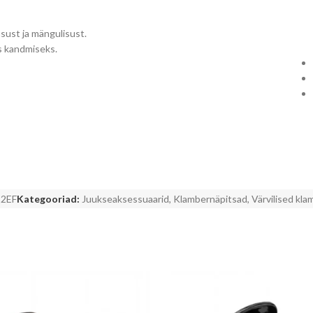
msust ja mängulisust.
s kandmiseks.
22EF
Kategooriad:
Juukseaksessuaarid
,
Klambernäpitsad
,
Värvilised kl