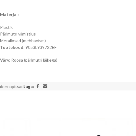
Materjal:
Plastik
Pärlmutri viimistlus
Metallosad (mehhanism)
Tootekood:
9053L939722EF
Värv:
Roosa (pärlmutri läikega)
ambernäpitsad
Jaga: