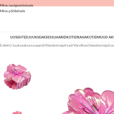
Mine navigeerimisele
Mine põhilehele
UUS
EHTED
JUUKSEAKSESSUAARID
KOTID
RAHAKOTID
MUUD AK
Esileht
/
Juukseaksessuaarid
/
Klambernäpitsad
/
Värvilised klambernäpits