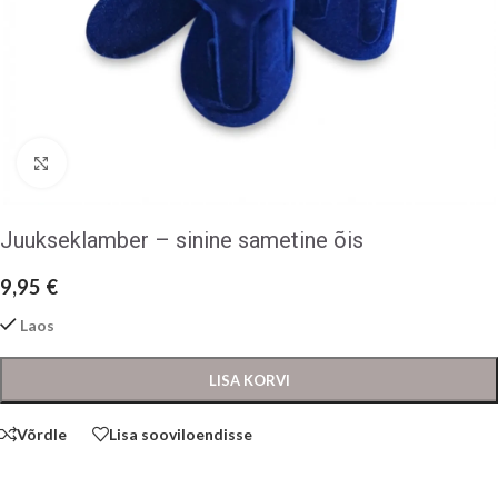
Klõpsake suurendamiseks
Juukseklamber – sinine sametine õis
9,95
€
Laos
LISA KORVI
Võrdle
Lisa sooviloendisse