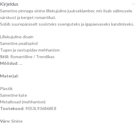
Kirjeldus
Sametise pinnaga sinine lillekujuline juukseklamber, mis lisab välimusele
värskust ja kerget romantikat.
Sobib suurepäraselt suvisteks soenguteks ja igapäevaseks kandmiseks.
Lillekujuline disain
Sametine pealispind
Tugev ja vastupidav mehhanism
Stiil:
Romantiline / Trendikas
Mõõdud:
…
Materjal:
Plastik
Sametine kate
Metallosad (mehhanism)
Tootekood:
9053L936868E8
Värv:
Sinine