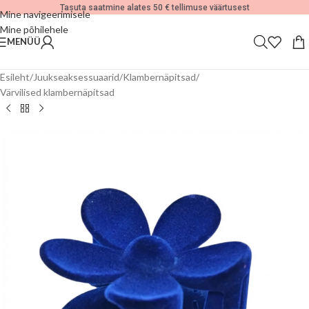
Tasuta saatmine alates 50 € tellimuse väärtusest
Mine navigeerimisele
Mine põhilehele
MENÜÜ
Esileht
/
Juukseaksessuaarid
/
Klambernäpitsad
/
Värvilised klambernäpitsad