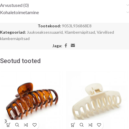
Arvustused (0)
Kohaletoimetamine
Tootekood:
9053L936868E8
Kategooriad:
Juukseaksessuaarid
,
Klambernäpitsad
,
Värvilised
klambernäpitsad
Jaga:
Seotud tooted