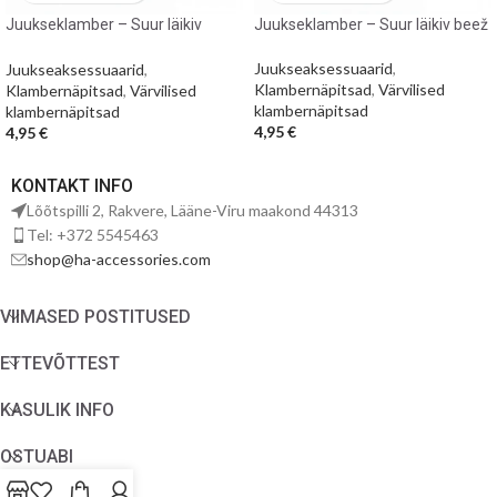
Juukseklamber – Suur läikiv
Juukseklamber – Suur läikiv beež
pruun
Juukseaksessuaarid
,
Juukseaksessuaarid
,
Klambernäpitsad
,
Värvilised
Klambernäpitsad
,
Värvilised
klambernäpitsad
klambernäpitsad
4,95
€
4,95
€
KONTAKT INFO
Lõõtspilli 2, Rakvere, Lääne-Viru maakond 44313
Tel: +372 5545463
shop@ha-accessories.com
VIIMASED POSTITUSED
ETTEVÕTTEST
KASULIK INFO
OSTUABI