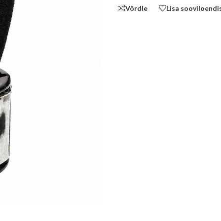
Võrdle
Lisa sooviloendi