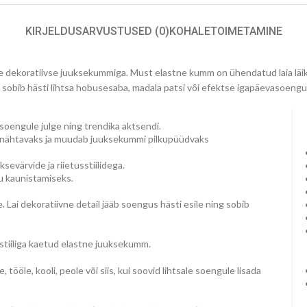
KIRJELDUS
ARVUSTUSED (0)
KOHALETOIMETAMINE
 dekoratiivse juuksekummiga. Must elastne kumm on ühendatud laia läikiva
obib hästi lihtsa hobusesaba, madala patsi või efektse igapäevasoengu 
soengule julge ning trendika aktsendi.
ti nähtavaks ja muudab juuksekummi pilkupüüdvaks
evärvide ja riietusstiilidega.
gu kaunistamiseks.
 Lai dekoratiivne detail jääb soengus hästi esile ning sobib
kstiiliga kaetud elastne juuksekumm.
 tööle, kooli, peole või siis, kui soovid lihtsale soengule lisada