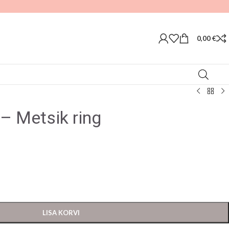
0,00
€
 Metsik ring
LISA KORVI