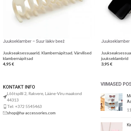
Juukseklamber – Suur läikiv beež
Juukseklamber –
Juukseaksessuaarid
,
Klambernäpitsad
,
Värvilised
Juukseaksessua
klambernäpitsad
juukseklambrid
4,95
€
3,95
€
VIIMASED PO
KONTAKT INFO
Lõõtspilli 2, Rakvere, Lääne-Viru maakond
Mo
44313
Ac
Tel: +372 5545463
11
shop@ha-accessories.com
Ki