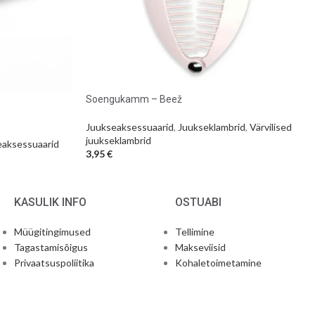
Soengukamm – Beež
Juukseaksessuaarid
,
Juukseklambrid
,
Värvilised
juukseklambrid
eaksessuaarid
3,95
€
KASULIK INFO
OSTUABI
Müügitingimused
Tellimine
Tagastamisõigus
Makseviisid
Privaatsuspoliitika
Kohaletoimetamine