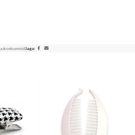
juuksekummid
Jaga: