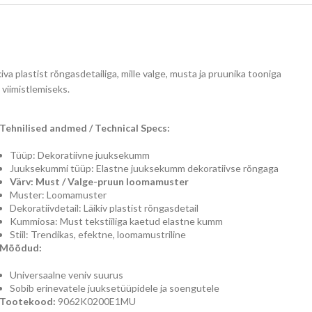
 plastist rõngasdetailiga, mille valge, musta ja pruunika tooniga
viimistlemiseks.
Tehnilised andmed / Technical Specs:
Tüüp: Dekoratiivne juuksekumm
Juuksekummi tüüp: Elastne juuksekumm dekoratiivse rõngaga
Värv: Must / Valge-pruun loomamuster
Muster: Loomamuster
Dekoratiivdetail: Läikiv plastist rõngasdetail
Kummiosa: Must tekstiiliga kaetud elastne kumm
Stiil: Trendikas, efektne, loomamustriline
Mõõdud:
Universaalne veniv suurus
Sobib erinevatele juuksetüüpidele ja soengutele
Tootekood:
9062K0200E1MU