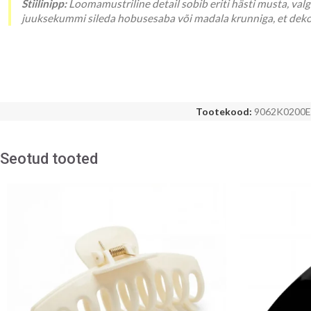
Stiilinipp:
Loomamustriline detail sobib eriti hästi musta, valg
juuksekummi sileda hobusesaba või madala krunniga, et dekora
Tootekood:
9062K0200
Seotud tooted