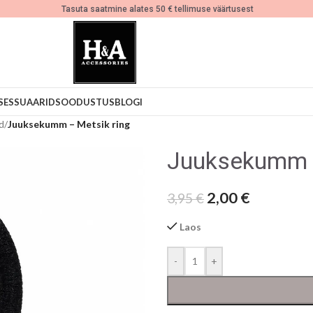
Tasuta saatmine alates 50 € tellimuse väärtusest
SESSUAARID
SOODUSTUS
BLOGI
d
/
Juuksekumm – Metsik ring
Juuksekumm –
2,00
€
3,95
€
Laos
-
+