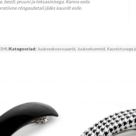
e, beeži, pruuni ja teksasinisega. Kanna seda
tiivne rõngasdetail jääks kaunilt esile.
E1MU
Kategooriad:
Juukseaksessuaarid
,
Juuksekummid
,
Kaunistusega 