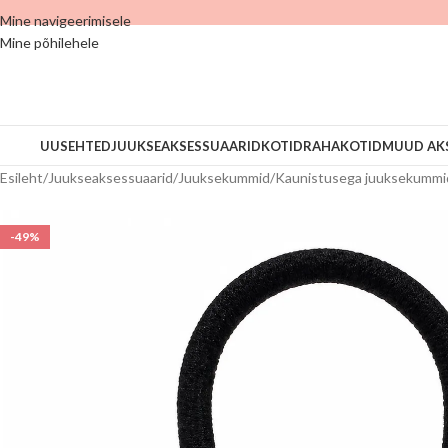
Mine navigeerimisele
Mine põhilehele
UUS
EHTED
JUUKSEAKSESSUAARID
KOTID
RAHAKOTID
MUUD AK
Esileht
/
Juukseaksessuaarid
/
Juuksekummid
/
Kaunistusega juuksekummi
-49%