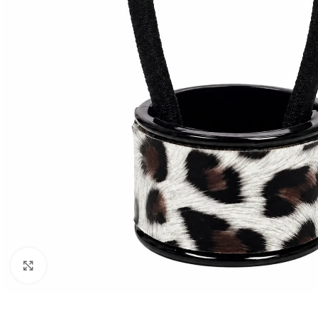
Klõpsake suurendamiseks