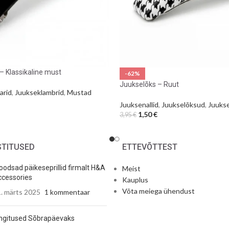
 Klassikaline must
-62%
Juukselõks – Ruut
arid
,
Juukseklambrid
,
Mustad
Juuksenallid
,
Juukselõksud
,
Juuks
1,50
€
3,95
€
STITUSED
ETTEVÕTTEST
odsad päikeseprillid firmalt H&A
Meist
cessories
Kauplus
Võta meiega ühendust
. märts 2025
1 kommentaar
ngitused Sõbrapäevaks