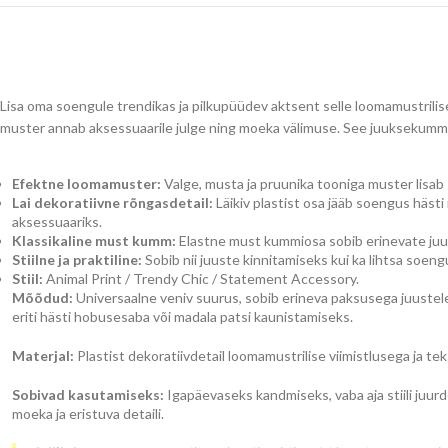
Lisa oma soengule trendikas ja pilkupüüdev aktsent selle loomamustrilise
muster annab aksessuaarile julge ning moeka välimuse. See juuksekumm s
Efektne loomamuster:
Valge, musta ja pruunika tooniga muster lisab 
Lai dekoratiivne rõngasdetail:
Läikiv plastist osa jääb soengus häs
aksessuaariks.
Klassikaline must kumm:
Elastne must kummiosa sobib erinevate juuks
Stiilne ja praktiline:
Sobib nii juuste kinnitamiseks kui ka lihtsa soen
Stiil:
Animal Print / Trendy Chic / Statement Accessory.
Mõõdud:
Universaalne veniv suurus, sobib erineva paksusega juustele.
eriti hästi hobusesaba või madala patsi kaunistamiseks.
Materjal:
Plastist dekoratiivdetail loomamustrilise viimistlusega ja te
Sobivad kasutamiseks:
Igapäevaseks kandmiseks, vaba aja stiili juurde,
moeka ja eristuva detaili.