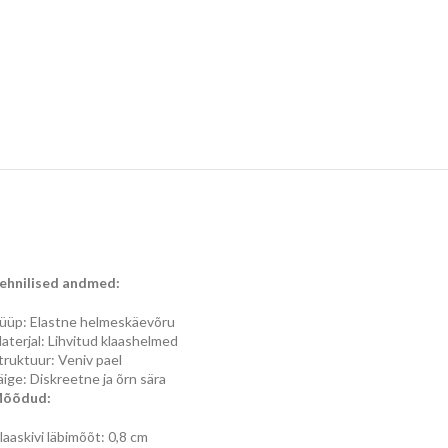
ehnilised andmed:
üüp: Elastne helmeskäevõru
aterjal: Lihvitud klaashelmed
truktuur: Veniv pael
äige: Diskreetne ja õrn sära
õõdud:
laaskivi läbimõõt: 0,8 cm