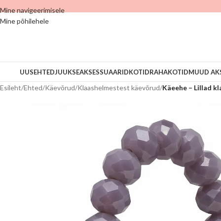
Mine navigeerimisele
Mine põhilehele
UUS
EHTED
JUUKSEAKSESSUAARID
KOTID
RAHAKOTID
MUUD AK
Esileht
/
Ehted
/
Käevõrud
/
Klaashelmestest käevõrud
/
Käeehe – Lillad k