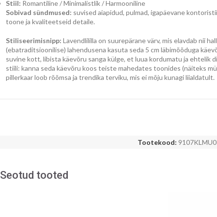
Stiil:
Romantiline / Minimalistlik / Harmooniline
Sobivad sündmused:
suvised aiapidud, pulmad, igapäevane kontoristii
toone ja kvaliteetseid detaile.
Stiliseerimisnipp:
Lavendlililla on suurepärane värv, mis elavdab nii hal
(ebatraditsioonilise) lahendusena kasuta seda 5 cm läbimõõduga käev
suvine kott, libista käevõru sanga külge, et luua kordumatu ja ehtelik
stiili: kanna seda käevõru koos teiste mahedates toonides (näiteks mün
pillerkaar loob rõõmsa ja trendika terviku, mis ei mõju kunagi liialdatult.
Tootekood:
9107KLMU0
Seotud tooted