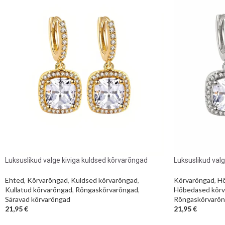
Luksuslikud valge kiviga kuldsed kõrvarõngad
Luksuslikud val
Ehted
,
Kõrvarõngad
,
Kuldsed kõrvarõngad
,
Kõrvarõngad
,
Hõ
Kullatud kõrvarõngad
,
Rõngaskõrvarõngad
,
Hõbedased kõrv
Säravad kõrvarõngad
Rõngaskõrvarõ
21,95
€
21,95
€