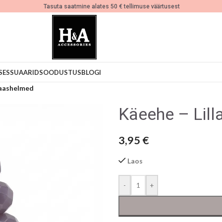
Tasuta saatmine alates 50 € tellimuse väärtusest
SESSUAARID
SOODUSTUS
BLOGI
laashelmed
Käeehe – Lil
3,95
€
Laos
-
+