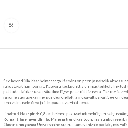
Klõpsake suurendamiseks
See lavendlililla klaashelmestega käevõru on peen ja naiselik aksessuaar,
rahustavat harmooniat. Käevõru keskpunktis on meisterlikult lihvitud 
pakkudes kütkestavat sära ilma liigse pealetükkivuseta. Elastne ja v
randme suurusega ning püsides kindlalt ja mugavalt paigal. See on ideaal
oma välimusele õrna ja isikupärase värviaktsendi.
Lihvitud klaaspind:
0,8 cm helmed pakuvad mitmekülgset valgusmängu
Romantiline lavendlililla:
Mahe ja trendikas toon, mis sümboliseerib na
Elastne mugavus:
Universaalne suurus tänu venivale paelale, mis väl