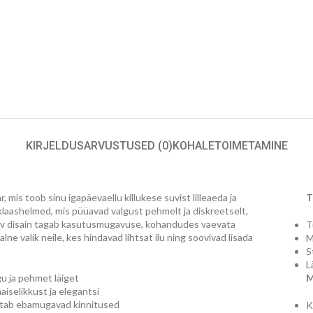
KIRJELDUS
ARVUSTUSED (0)
KOHALETOIMETAMINE
 mis toob sinu igapäevaellu killukese suvist lilleaeda ja
T
klaashelmed, mis püüavad valgust pehmelt ja diskreetselt,
eniv disain tagab kasutusmugavuse, kohandudes vaevata
T
ne valik neile, kes hindavad lihtsat ilu ning soovivad lisada
M
S
L
 ja pehmet läiget
M
iselikkust ja elegantsi
istab ebamugavad kinnitused
K