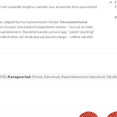
K
l või südamlik kingitus naisele, kes armastab õrnu pastelseid
T
V
le, valgeid kui ka tumesiniseid rõivaid.
Unconventional
õru hoopis oma käekoti käepideme ümber – kui sul on hele
 disainielement. Randmel kandes proovi aga “
pastel stacking
”
dirohelise või virsikukarva) käevõrudega – selline värvide
14EL
Kategooriad:
Ehted
,
Käevõrud
,
Klaashelmestest käevõrud
,
Värvil