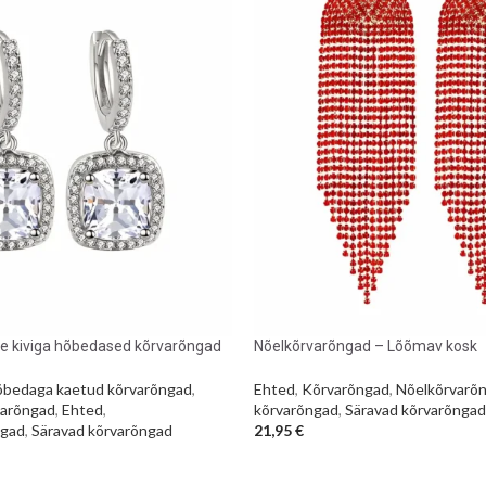
ge kiviga hõbedased kõrvarõngad
Nõelkõrvarõngad – Lõõmav kosk
bedaga kaetud kõrvarõngad
,
Ehted
,
Kõrvarõngad
,
Nõelkõrvarõ
arõngad
,
Ehted
,
kõrvarõngad
,
Säravad kõrvarõngad
ngad
,
Säravad kõrvarõngad
21,95
€