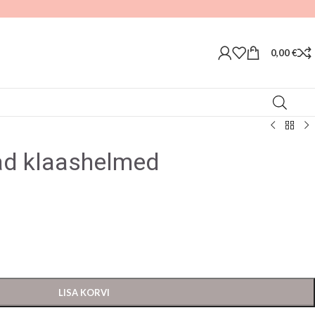
0,00
€
lad klaashelmed
LISA KORVI