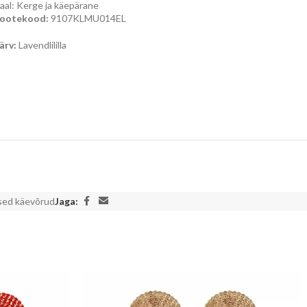
aal: Kerge ja käepärane
ootekood:
9107KLMU014EL
ärv:
Lavendlililla
ised käevõrud
Jaga: