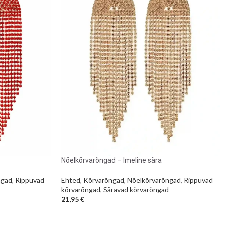
Nõelkõrvarõngad – Imeline sära
ngad
,
Rippuvad
Ehted
,
Kõrvarõngad
,
Nõelkõrvarõngad
,
Rippuvad
kõrvarõngad
,
Säravad kõrvarõngad
21,95
€