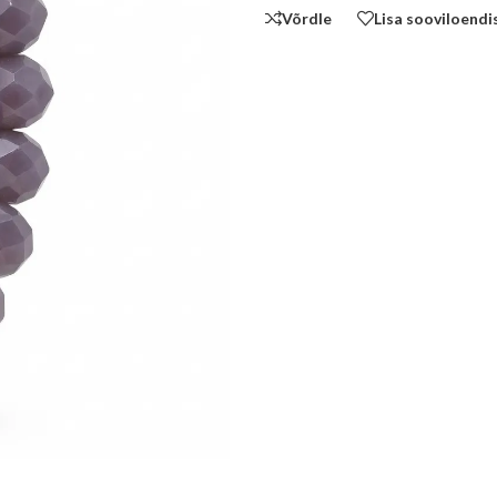
Võrdle
Lisa sooviloendi