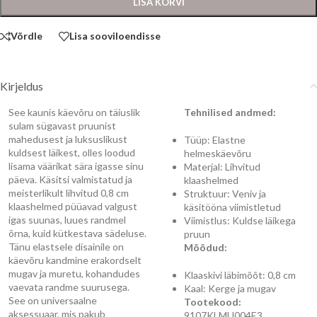
LISA KORVI
Võrdle
Lisa sooviloendisse
Kirjeldus
See kaunis käevõru on täiuslik
Tehnilised andmed:
sulam sügavast pruunist
mahedusest ja luksuslikust
Tüüp: Elastne
kuldsest läikest, olles loodud
helmeskäevõru
lisama väärikat sära igasse sinu
Materjal: Lihvitud
päeva. Käsitsi valmistatud ja
klaashelmed
meisterlikult lihvitud 0,8 cm
Struktuur: Veniv ja
klaashelmed püüavad valgust
käsitööna viimistletud
igas suunas, luues randmel
Viimistlus: Kuldse läikega
õrna, kuid kütkestava sädeluse.
pruun
Tänu elastsele disainile on
Mõõdud:
käevõru kandmine erakordselt
mugav ja muretu, kohandudes
Klaaskivi läbimõõt: 0,8 cm
vaevata randme suurusega.
Kaal: Kerge ja mugav
See on universaalne
Tootekood:
aksessuaar, mis pakub
9107KLMU004E3