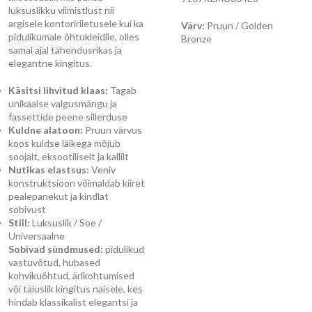
luksuslikku viimistlust nii
argisele kontoririietusele kui ka
Värv:
Pruun / Golden
pidulikumale õhtukleidile, olles
Bronze
samal ajal tähendusrikas ja
elegantne kingitus.
Käsitsi lihvitud klaas:
Tagab
unikaalse valgusmängu ja
fassettide peene sillerduse
Kuldne alatoon:
Pruun värvus
koos kuldse läikega mõjub
soojalt, eksootiliselt ja kallilt
Nutikas elastsus:
Veniv
konstruktsioon võimaldab kiiret
pealepanekut ja kindlat
sobivust
Stiil:
Luksuslik / Soe /
Universaalne
Sobivad sündmused:
pidulikud
vastuvõtud, hubased
kohvikuõhtud, ärikohtumised
või täiuslik kingitus naisele, kes
hindab klassikalist elegantsi ja