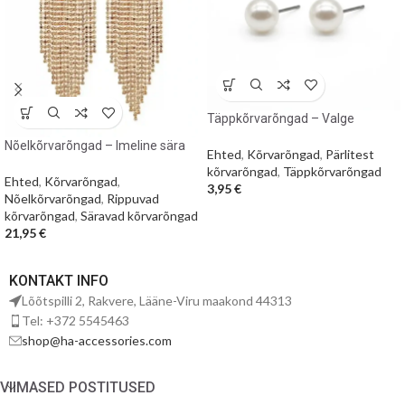
Täppkõrvarõngad – Valge
pärlmutter
Nõelkõrvarõngad – Imeline sära
Ehted
,
Kõrvarõngad
,
Pärlitest
kõrvarõngad
,
Täppkõrvarõngad
Ehted
,
Kõrvarõngad
,
3,95
€
Nõelkõrvarõngad
,
Rippuvad
kõrvarõngad
,
Säravad kõrvarõngad
21,95
€
KONTAKT INFO
Lõõtspilli 2, Rakvere, Lääne-Viru maakond 44313
Tel: +372 5545463
shop@ha-accessories.com
VIIMASED POSTITUSED