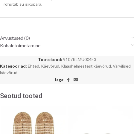
rõhutab su isikupära.
Arvustused (0)
Kohaletoimetamine
Tootekood:
9107KLMU004E3
Kategooriad:
Ehted
,
Käevõrud
,
Klaashelmestest käevõrud
,
Värvilised
käevõrud
Jaga:
Seotud tooted