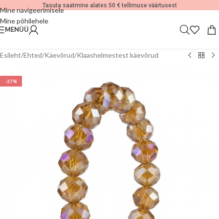
Tasuta saatmine alates 50 € tellimuse väärtusest
Mine navigeerimisele
Mine põhilehele
MENÜÜ
Esileht
/
Ehted
/
Käevõrud
/
Klaashelmestest käevõrud
-37%