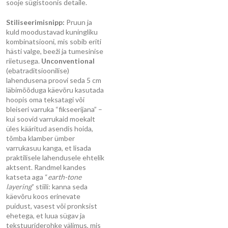
sooje sügistoonis detaile.
Stiliseerimisnipp:
Pruun ja
kuld moodustavad kuningliku
kombinatsiooni, mis sobib eriti
hästi valge, beeži ja tumesinise
riietusega.
Unconventional
(ebatraditsioonilise)
lahendusena proovi seda 5 cm
läbimõõduga käevõru kasutada
hoopis oma teksatagi või
bleiseri varruka “fikseerijana” –
kui soovid varrukaid moekalt
üles kääritud asendis hoida,
tõmba klamber ümber
varrukasuu kanga, et lisada
praktilisele lahendusele ehtelik
aktsent. Randmel kandes
katseta aga “
earth-tone
layering
” stiili: kanna seda
käevõru koos erinevate
puidust, vasest või pronksist
ehetega, et luua sügav ja
tekstuuriderohke välimus, mis