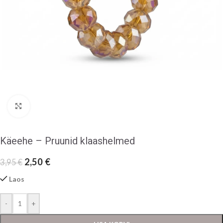
Klõpsake suurendamiseks
Käeehe – Pruunid klaashelmed
2,50
€
3,95
€
Laos
-
+