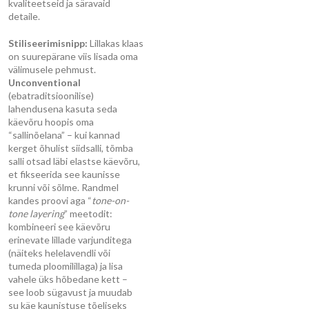
kvaliteetseid ja säravaid
detaile.
Stiliseerimisnipp:
Lillakas klaas
on suurepärane viis lisada oma
välimusele pehmust.
Unconventional
(ebatraditsioonilise)
lahendusena kasuta seda
käevõru hoopis oma
“sallinõelana” – kui kannad
kerget õhulist siidsalli, tõmba
salli otsad läbi elastse käevõru,
et fikseerida see kaunisse
krunni või sõlme. Randmel
kandes proovi aga “
tone-on-
tone layering
” meetodit:
kombineeri see käevõru
erinevate lillade varjunditega
(näiteks helelavendli või
tumeda ploomilillaga) ja lisa
vahele üks hõbedane kett –
see loob sügavust ja muudab
su käe kaunistuse tõeliseks