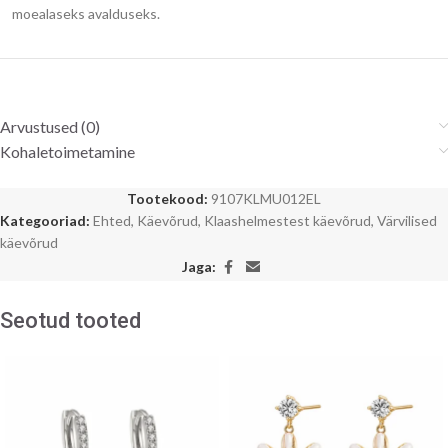
moealaseks avalduseks.
Arvustused (0)
Kohaletoimetamine
Tootekood:
9107KLMU012EL
Kategooriad:
Ehted
,
Käevõrud
,
Klaashelmestest käevõrud
,
Värvilised
käevõrud
Jaga:
Seotud tooted