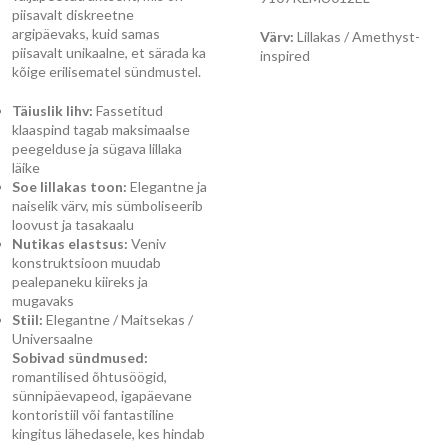
piisavalt diskreetne
argipäevaks, kuid samas
Värv:
Lillakas / Amethyst-
piisavalt unikaalne, et särada ka
inspired
kõige erilisematel sündmustel.
Täiuslik lihv:
Fassetitud
klaaspind tagab maksimaalse
peegelduse ja sügava lillaka
läike
Soe lillakas toon:
Elegantne ja
naiselik värv, mis sümboliseerib
loovust ja tasakaalu
Nutikas elastsus:
Veniv
konstruktsioon muudab
pealepaneku kiireks ja
mugavaks
Stiil:
Elegantne / Maitsekas /
Universaalne
Sobivad sündmused:
romantilised õhtusöögid,
sünnipäevapeod, igapäevane
kontoristiil või fantastiline
kingitus lähedasele, kes hindab