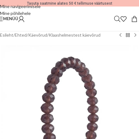
Tasuta saatmine alates 50 € tellimuse väärtusest
Mine navigeerimisele
Mine põhilehele
MENÜÜ
Esileht
/
Ehted
/
Käevõrud
/
Klaashelmestest käevõrud