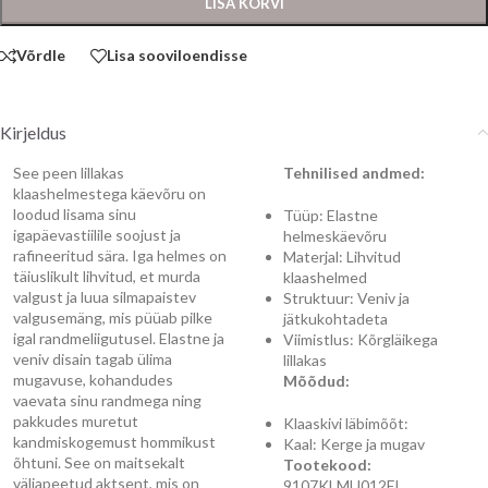
LISA KORVI
Võrdle
Lisa sooviloendisse
Kirjeldus
See peen lillakas
Tehnilised andmed:
klaashelmestega käevõru on
loodud lisama sinu
Tüüp: Elastne
igapäevastiilile soojust ja
helmeskäevõru
rafineeritud sära. Iga helmes on
Materjal: Lihvitud
täiuslikult lihvitud, et murda
klaashelmed
valgust ja luua silmapaistev
Struktuur: Veniv ja
valgusemäng, mis püüab pilke
jätkukohtadeta
igal randmeliigutusel. Elastne ja
Viimistlus: Kõrgläikega
veniv disain tagab ülima
lillakas
mugavuse, kohandudes
Mõõdud:
vaevata sinu randmega ning
pakkudes muretut
Klaaskivi läbimõõt:
kandmiskogemust hommikust
Kaal: Kerge ja mugav
õhtuni. See on maitsekalt
Tootekood:
väljapeetud aktsent, mis on
9107KLMU012EL