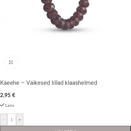
Klõpsake suurendamiseks
Käeehe – Väikesed lillad klaashelmed
2,95
€
Laos
-
+