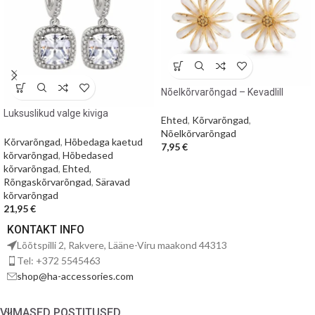
Nõelkõrvarõngad – Kevadlill
Luksuslikud valge kiviga
Ehted
,
Kõrvarõngad
,
hõbedased kõrvarõngad
Nõelkõrvarõngad
Kõrvarõngad
,
Hõbedaga kaetud
7,95
€
kõrvarõngad
,
Hõbedased
kõrvarõngad
,
Ehted
,
Rõngaskõrvarõngad
,
Säravad
kõrvarõngad
21,95
€
KONTAKT INFO
Lõõtspilli 2, Rakvere, Lääne-Viru maakond 44313
Tel: +372 5545463
shop@ha-accessories.com
VIIMASED POSTITUSED