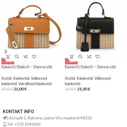
-46%
-46%
Käekott/õlakott – Ranna stiil
Käekott/õlakott – Ranna stiil
Kotid
,
Käekotid
,
Väikesed
Kotid
,
Käekotid
,
Väikesed
käekotid
,
Värvilised käekotid
käekotid
21,00
€
21,00
€
38,95
€
38,95
€
KONTAKT INFO
Lõõtspilli 2, Rakvere, Lääne-Viru maakond 44313
Tel: +372 5545463