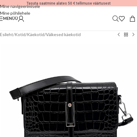
Tasuta saatmine alates 50 € tellimuse väärtusest
Mine navigeerimisele
Mine põhilehele
MENÜÜ
Esileht
/
Kotid
/
Käekotid
/
Väikesed käekotid