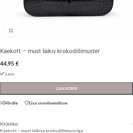
Klõpsake suurendamiseks
Käekott – must läikiv krokodillimuster
44,95
€
Laos
LISA KORVI
Võrdle
Lisa sooviloendisse
Kirjeldus
Käekott – must läikiva krokodillimustriga