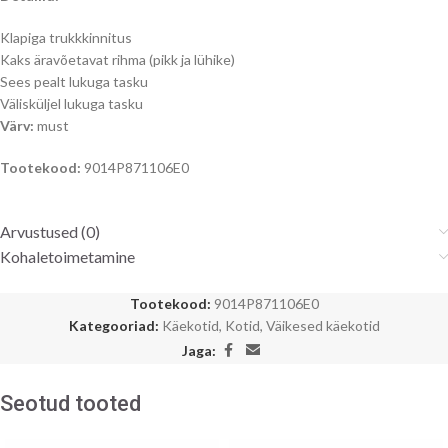
Klapiga trukkkinnitus
Kaks äravõetavat rihma (pikk ja lühike)
Sees pealt lukuga tasku
Välisküljel lukuga tasku
Värv:
must
Tootekood:
9014P871106E0
Arvustused (0)
Kohaletoimetamine
Tootekood:
9014P871106E0
Kategooriad:
Käekotid
,
Kotid
,
Väikesed käekotid
Jaga:
Seotud tooted