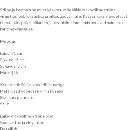
Stiilne ja kompaktne must käekott, mille läikiv krokodillimustriline
viimistlus loob luksusliku ja pilkupüüdva mulje. Kaasas kaks äravõetavat
rihma – üks pikk üleõlarihm ja üks lühike rihm –, mis annavad paindliku
kandmisvõimaluse.
Mõõdud:
Laius: 21 cm
Pikkus: 18 cm
Sügavus: 8 cm
Materjal:
Kunstnahk läikiva krokodillimustriga
Metallosad hõbedase viimistlusega
Sisemus: polüester
Stiil:
Läikiv krokodillimustriline pind
Kompaktne ja elegantne
Detailid: