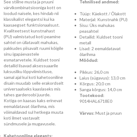
See stiilne musta ja pruuni
Tehnilised andmed:
värvikombinatsiooniga kott on
loodud naisele, kes hindab nii
Tüüp: Käekott / Õlakott
klassikalist elegantsi kui ka
Materjal: Kunstnahk (PU)
kaasaegset funktsionaalsust.
Sisu: Üks mahukas
Kvaliteetsest kunstnahast
peasahtel
(PU) valmistatud koti peamine
Detailid: Kuldset tooni
sahtel on üllatavalt mahukas,
metall
pakkudes piisavalt ruumi kõigile
Lisad: 2 eemaldatavat
sinu igapäevastele
õlarihma
esmatarvetele. Kuldset tooni
Mõõdud:
detailid lisavad aksessuaarile
luksusliku lõppviimistluse,
Pikkus: 26,0 cm
samal ajal kui koti kahetooniline
Laius (sügavus): 13,0 cm
disain muudab selle erakordselt
Kõrgus: 20,0 cm
universaalseks kaaslaseks mis
Sanga kõrgus: 14,0 cm
tahes garderoobi juurde.
Tootekood:
Kotiga on kaasas kaks erinevat
9014HAL6718E0
eemaldatavat õlarihma, mis
võimaldavad sul hetkega muuta
Värvus:
Must ja pruun
koti ilmet vastavalt
sündmusele ja mugavusele.
Kahetooniline elegants: