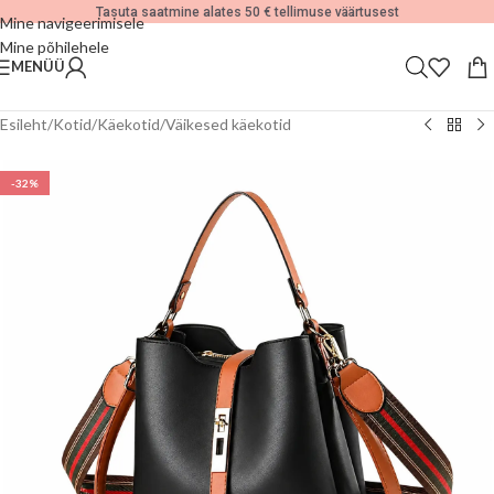
Tasuta saatmine alates 50 € tellimuse väärtusest
Mine navigeerimisele
Mine põhilehele
MENÜÜ
Esileht
/
Kotid
/
Käekotid
/
Väikesed käekotid
-32%