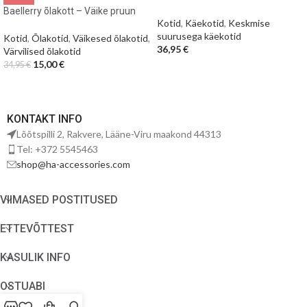
Baellerry õlakott – Väike pruun
Kotid
,
Käekotid
,
Keskmise
suurusega käekotid
Kotid
,
Õlakotid
,
Väikesed õlakotid
,
36,95
€
Värvilised õlakotid
15,00
€
34,95
€
KONTAKT INFO
Lõõtspilli 2, Rakvere, Lääne-Viru maakond 44313
Tel: +372 5545463
shop@ha-accessories.com
VIIMASED POSTITUSED
ETTEVÕTTEST
KASULIK INFO
OSTUABI