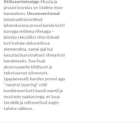
Stiliseerimisnipp:
Musta ja
pruuni kooslus on tõeline moe-
kameeleon.
Unconventional
(ebatraditsioonilise)
lahendusena proovi kanda kotti
korraga mõlema rihmaga –
kinnita tekstiilist rihm lõdvalt
koti kohale dekoratiivse
elemendina, samal ajal kui
kasutad kunstnahast rihma koti
kandmiseks. See lisab
aksessuaarile kihilisust ja
tekstuurset põnevust.
Igapäevaselt kandes proovi aga
“
neutral layering
” stiili:
kombineeri kott beeži mantli ja
mustade saabastega, et luua
terviklik ja rafineeritud sügis-
talvine välimus.