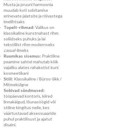
Musta ja pruuni harmoonia
muudab koti sobitamise
erinevate jalatsite ja rõivastega
imelihtsaks
Topelt-rihmad:
Valikus on
klassikaline kunstnahast rihm
soliidseks puhuks ja lai
tekstiilist rihm modernseks
casual
-ilmeks
Ruumikas sisemus:
Praktiline
peamine sahtel mahutab kõik
vajaliku alates rahakotist kuni
kosmeetikani
Stiil:
Klassikaline / Büroo-šikk /
Mitmekülgne
Sobivad sündmused:
tööpäevad kontoris, kiired
linnakäigud, lõunasöögid või
stiilne kingitus neile, kes
väärtustavad aksessuaaride
puhul praktilisust ja ajatut
disaini.