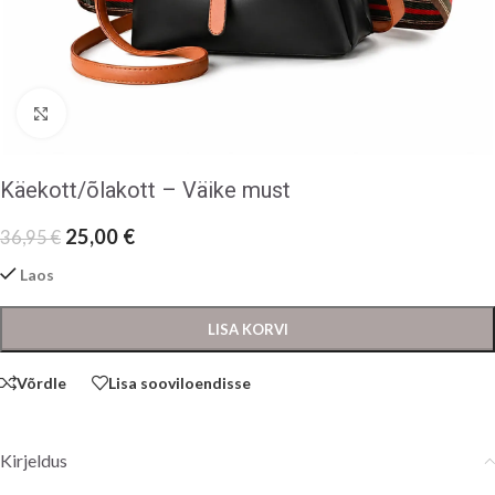
Klõpsake suurendamiseks
Käekott/õlakott – Väike must
25,00
€
36,95
€
Laos
LISA KORVI
Võrdle
Lisa sooviloendisse
Kirjeldus