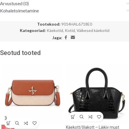
Arvustused (0)
Kohaletoimetamine
Tootekood:
9014HAL6718E0
Kategooriad:
Käekotid
,
Kotid
,
Väikesed käekotid
Jaga:
Seotud tooted
Käekott/õlakott – Läikiv must
-57%