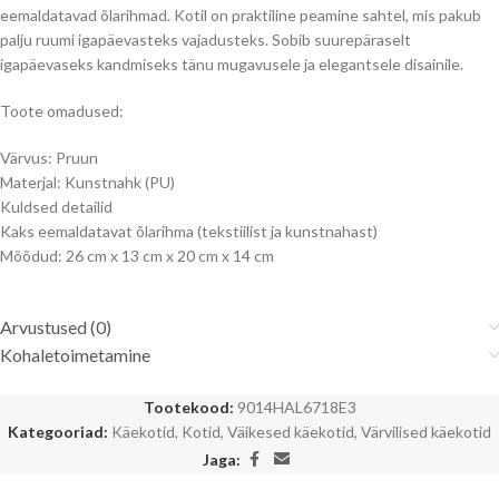
eemaldatavad õlarihmad. Kotil on praktiline peamine sahtel, mis pakub
palju ruumi igapäevasteks vajadusteks. Sobib suurepäraselt
igapäevaseks kandmiseks tänu mugavusele ja elegantsele disainile.
Toote omadused:
Värvus: Pruun
Materjal: Kunstnahk (PU)
Kuldsed detailid
Kaks eemaldatavat õlarihma (tekstiilist ja kunstnahast)
Mõõdud: 26 cm x 13 cm x 20 cm x 14 cm
Arvustused (0)
Kohaletoimetamine
Tootekood:
9014HAL6718E3
Kategooriad:
Käekotid
,
Kotid
,
Väikesed käekotid
,
Värvilised käekotid
Jaga: