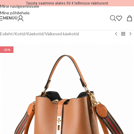
Tasuta saatmine alates 50 € tellimuse väärtusest
Mine navigeerimisele
Mine põhilehele
MENÜÜ
Esileht
/
Kotid
/
Käekotid
/
Väikesed käekotid
-32%