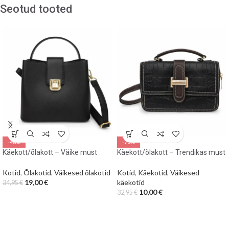
Seotud tooted
-46%
-70%
Käekott/õlakott – Väike must
Käekott/õlakott – Trendikas must
Kotid
,
Õlakotid
,
Väikesed õlakotid
Kotid
,
Käekotid
,
Väikesed
19,00
€
käekotid
34,95
€
10,00
€
32,95
€