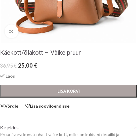
Klõpsake suurendamiseks
Käekott/õlakott – Väike pruun
25,00
€
36,95
€
Laos
LISA KORVI
Võrdle
Lisa sooviloendisse
Kirjeldus
Pruuni värvi kunstnahast väike kott, millel on kuldsed detailid ja