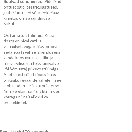
Sobivad sündmused:
Pidulikud
õhtusöögid, teatrikülastused,
juubeliüritused või meeldejääv
kingitus erilise sündmuse
puhul.
Ootamatu stiilinipp:
Kuna
ripats on pikal ketil ja
visuaalselt väga mõjuv, proovi
seda
ebatavalise
lahendusena
kanda koos minimalistliku ja
ühevärvilise (näiteks lumivalge
või öömusta) pükskostüümiga.
Aseta kett nii, et ripats jääks
pintsaku revääride vahele – see
loob modernse ja autoriteetse
“jõulise glamuuri” efekti, mis on
korraga nii naiselik kui ka
enesekindel.
Rank Math SEO andmed: