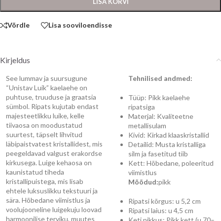
LISA KORVI
Võrdle
Lisa sooviloendisse
Kirjeldus
See lummav ja suursugune
Tehnilised andmed:
“Unistav Luik” kaelaehe on
puhtuse, truuduse ja graatsia
Tüüp: Pikk kaelaehe
sümbol. Ripats kujutab endast
ripatsiga
majesteetlikku luike, kelle
Materjal: Kvaliteetne
tiivaosa on moodustatud
metallisulam
suurtest, täpselt lihvitud
Kivid: Kirkad klaaskristallid
läbipaistvatest kristallidest, mis
Detailid: Musta kristalliga
peegeldavad valgust erakordse
silm ja fasetitud tiib
kirkusega. Luige kehaosa on
Kett: Hõbedane, poleeritud
kaunistatud tiheda
viimistlus
kristallipuistega, mis lisab
Mõõdud:
pikk
ehtele luksuslikku tekstuuri ja
sära. Hõbedane viimistlus ja
Ripatsi kõrgus: u 5,2 cm
voolujooneline luigekuju loovad
Ripatsi laius: u 4,5 cm
harmoonilise terviku, muutes
Keti pikkus: Pikk kett (u 70–