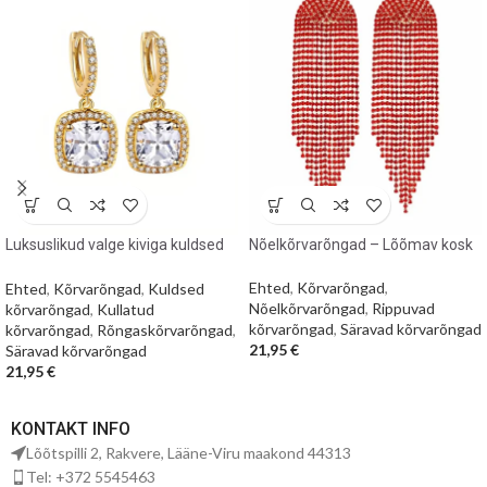
Luksuslikud valge kiviga kuldsed
Nõelkõrvarõngad – Lõõmav kosk
kõrvarõngad
Ehted
,
Kõrvarõngad
,
Ehted
,
Kõrvarõngad
,
Kuldsed
Nõelkõrvarõngad
,
Rippuvad
kõrvarõngad
,
Kullatud
kõrvarõngad
,
Säravad kõrvarõngad
kõrvarõngad
,
Rõngaskõrvarõngad
,
21,95
€
Säravad kõrvarõngad
21,95
€
KONTAKT INFO
Lõõtspilli 2, Rakvere, Lääne-Viru maakond 44313
Tel: +372 5545463