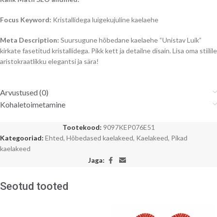
Focus Keyword:
Kristallidega luigekujuline kaelaehe
Meta Description:
Suursugune hõbedane kaelaehe “Unistav Luik”
kirkate fasetitud kristallidega. Pikk kett ja detailne disain. Lisa oma stiilile
aristokraatlikku elegantsi ja sära!
Arvustused (0)
Kohaletoimetamine
Tootekood:
9097KEP076E51
Kategooriad:
Ehted
,
Hõbedased kaelakeed
,
Kaelakeed
,
Pikad
kaelakeed
Jaga:
Seotud tooted