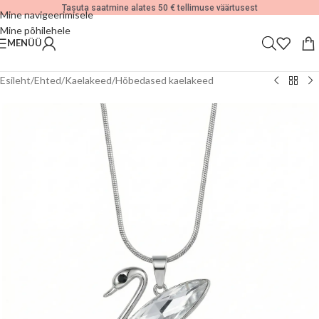
Tasuta saatmine alates 50 € tellimuse väärtusest
Mine navigeerimisele
Mine põhilehele
MENÜÜ
Esileht
/
Ehted
/
Kaelakeed
/
Hõbedased kaelakeed