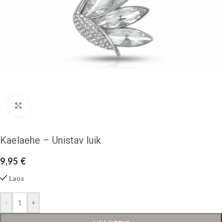
Klõpsake suurendamiseks
Kaelaehe – Unistav luik
9,95
€
Laos
-
+