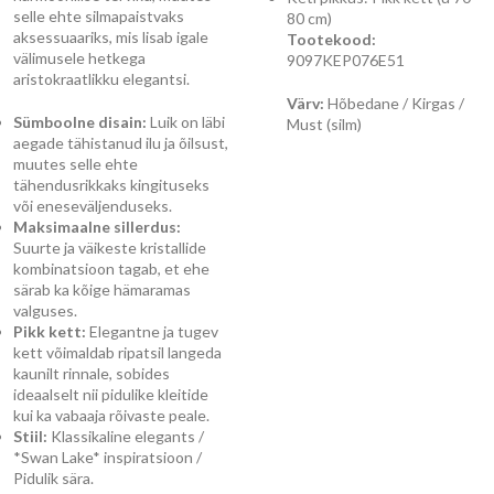
selle ehte silmapaistvaks
80 cm)
aksessuaariks, mis lisab igale
Tootekood:
välimusele hetkega
9097KEP076E51
aristokraatlikku elegantsi.
Värv:
Hõbedane / Kirgas /
Sümboolne disain:
Luik on läbi
Must (silm)
aegade tähistanud ilu ja õilsust,
muutes selle ehte
tähendusrikkaks kingituseks
või eneseväljenduseks.
Maksimaalne sillerdus:
Suurte ja väikeste kristallide
kombinatsioon tagab, et ehe
särab ka kõige hämaramas
valguses.
Pikk kett:
Elegantne ja tugev
kett võimaldab ripatsil langeda
kaunilt rinnale, sobides
ideaalselt nii pidulike kleitide
kui ka vabaaja rõivaste peale.
Stiil:
Klassikaline elegants /
*Swan Lake* inspiratsioon /
Pidulik sära.