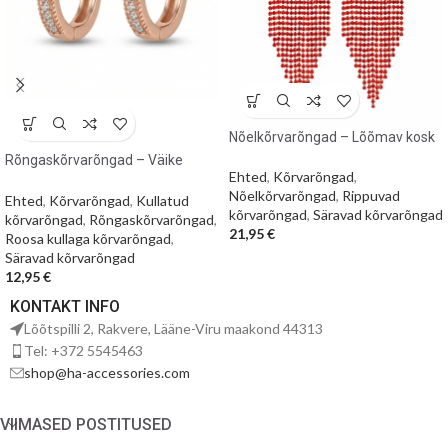
Nõelkõrvarõngad – Lõõmav kosk
Rõngaskõrvarõngad – Väike
Ehted
,
Kõrvarõngad
,
roosakuldne sära
Nõelkõrvarõngad
,
Rippuvad
Ehted
,
Kõrvarõngad
,
Kullatud
kõrvarõngad
,
Säravad kõrvarõngad
kõrvarõngad
,
Rõngaskõrvarõngad
,
21,95
€
Roosa kullaga kõrvarõngad
,
Säravad kõrvarõngad
12,95
€
KONTAKT INFO
Lõõtspilli 2, Rakvere, Lääne-Viru maakond 44313
Tel: +372 5545463
shop@ha-accessories.com
VIIMASED POSTITUSED