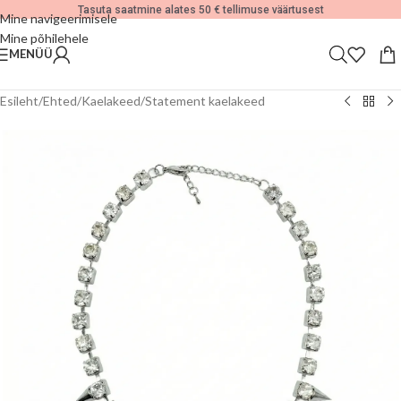
Tasuta saatmine alates 50 € tellimuse väärtusest
Mine navigeerimisele
Mine põhilehele
MENÜÜ
Esileht
/
Ehted
/
Kaelakeed
/
Statement kaelakeed