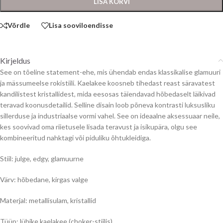
LISA KORVI
Võrdle
Lisa sooviloendisse
Kirjeldus
See on tõeline statement-ehe, mis ühendab endas klassikalise glamuuri
ja mässumeelse rokistiili. Kaelakee koosneb tihedast reast säravatest
kandilistest kristallidest, mida eesosas täiendavad hõbedaselt läikivad
teravad koonusdetailid. Selline disain loob põneva kontrasti luksusliku
sillerduse ja industriaalse vormi vahel. See on ideaalne aksessuaar neile,
kes soovivad oma riietusele lisada teravust ja isikupära, olgu see
kombineeritud nahktagi või piduliku õhtukleidiga.
Stiil: julge, edgy, glamuurne
Värv: hõbedane, kirgas valge
Materjal: metallisulam, kristallid
Tüüp: lühike kaelakee (choker-stiilis)