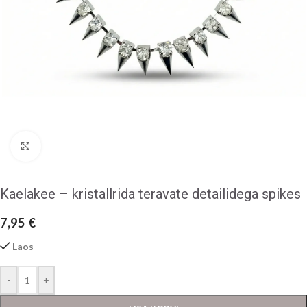
Klõpsake suurendamiseks
Kaelakee – kristallrida teravate detailidega spikes
7,95
€
Laos
-
+