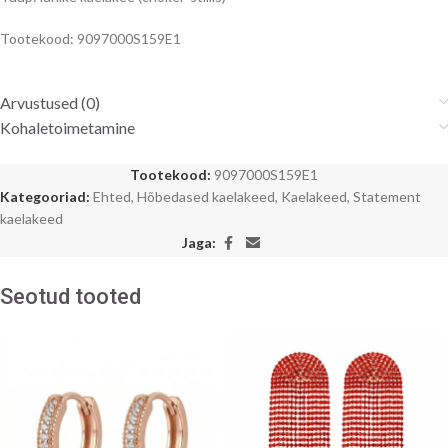
Tootekood: 9097000S159E1
Arvustused (0)
Kohaletoimetamine
Tootekood:
9097000S159E1
Kategooriad:
Ehted
,
Hõbedased kaelakeed
,
Kaelakeed
,
Statement
kaelakeed
Jaga:
Seotud tooted