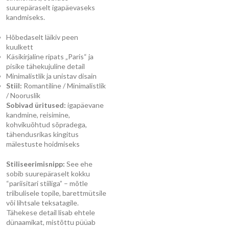
suurepäraselt igapäevaseks
kandmiseks.
Hõbedaselt läikiv peen
kuulkett
Käsikirjaline ripats „Paris“ ja
pisike tähekujuline detail
Minimalistlik ja unistav disain
Stiil:
Romantiline / Minimalistlik
/ Nooruslik
Sobivad üritused:
igapäevane
kandmine, reisimine,
kohvikuõhtud sõpradega,
tähendusrikas kingitus
mälestuste hoidmiseks
Stiliseerimisnipp:
See ehe
sobib suurepäraselt kokku
“pariisitari stiiliga” – mõtle
triibulisele topile, barettmütsile
või lihtsale teksatagile.
Tähekese detail lisab ehtele
dünaamikat, mistõttu püüab