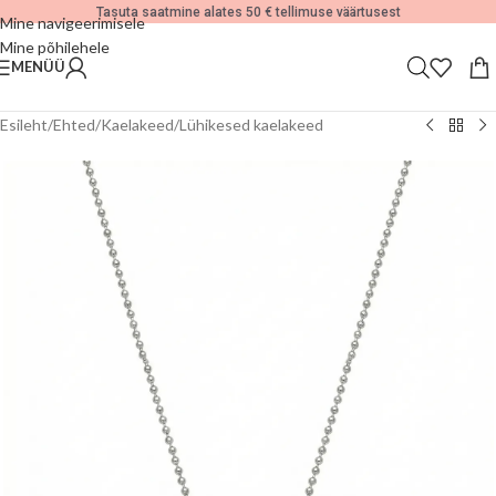
Tasuta saatmine alates 50 € tellimuse väärtusest
Mine navigeerimisele
Mine põhilehele
MENÜÜ
Esileht
/
Ehted
/
Kaelakeed
/
Lühikesed kaelakeed