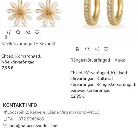
Nõelkõrvarõngad – Kevadlill
Ehted
,
Kõrvarõngad
,
Rõngaskõrvarõngad – Väike
Nõelkõrvarõngad
kuldne sära
7,95
€
Ehted
,
Kõrvarõngad
,
Kuldsed
kõrvarõngad
,
Kullatud
kõrvarõngad
,
Rõngaskõrvarõngad
,
Säravad kõrvarõngad
12,95
€
KONTAKT INFO
Lõõtspilli 2, Rakvere, Lääne-Viru maakond 44313
Tel: +372 5545463
shop@ha-accessories.com