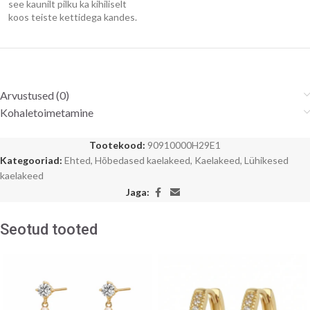
see kaunilt pilku ka kihiliselt
koos teiste kettidega kandes.
Arvustused (0)
Kohaletoimetamine
Tootekood:
90910000H29E1
Kategooriad:
Ehted
,
Hõbedased kaelakeed
,
Kaelakeed
,
Lühikesed
kaelakeed
Jaga:
Seotud tooted