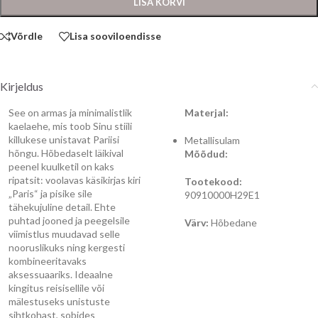
LISA KORVI
Võrdle
Lisa sooviloendisse
Kirjeldus
See on armas ja minimalistlik
Materjal:
kaelaehe, mis toob Sinu stiili
killukese unistavat Pariisi
Metallisulam
hõngu. Hõbedaselt läikival
Mõõdud:
peenel kuulketil on kaks
ripatsit: voolavas käsikirjas kiri
Tootekood:
„Paris“ ja pisike sile
90910000H29E1
tähekujuline detail. Ehte
puhtad jooned ja peegelsile
Värv:
Hõbedane
viimistlus muudavad selle
nooruslikuks ning kergesti
kombineeritavaks
aksessuaariks. Ideaalne
kingitus reisisellile või
mälestuseks unistuste
sihtkohast, sobides