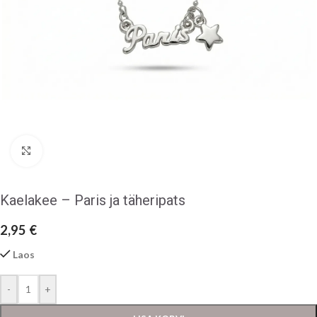
Klõpsake suurendamiseks
Kaelakee – Paris ja täheripats
2,95
€
Laos
-
+