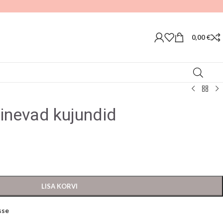
0,00
€
inevad kujundid
LISA KORVI
sse