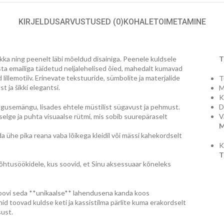
KIRJELDUS
ARVUSTUSED (0)
KOHALETOIMETAMINE
kka ning peenelt läbi mõeldud disainiga. Peenele kuldsele
T
sta emailiga täidetud neljalehelised õied, mahedalt kumavad
 lillemotiiv. Erinevate tekstuuride, sümbolite ja materjalide
T
t ja šikki elegantsi.
M
K
algusemängu, lisades ehtele müstilist sügavust ja pehmust.
D
 selge ja puhta visuaalse rütmi, mis sobib suurepäraselt
V
M
 ühe pika reana vaba lõikega kleidil või mässi kahekordselt
K
T
a õhtusöökidele, kus soovid, et Sinu aksessuaar kõneleks
roovi seda **unikaalse** lahendusena kanda koos
d toovad kuldse keti ja kassistilma pärlite kuma erakordselt
sust.