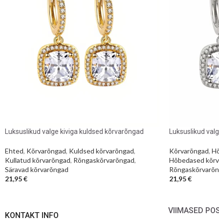
Luksuslikud valge kiviga kuldsed kõrvarõngad
Luksuslikud val
Ehted
,
Kõrvarõngad
,
Kuldsed kõrvarõngad
,
Kõrvarõngad
,
Hõ
Kullatud kõrvarõngad
,
Rõngaskõrvarõngad
,
Hõbedased kõrv
Säravad kõrvarõngad
Rõngaskõrvarõ
21,95
€
21,95
€
VIIMASED PO
KONTAKT INFO