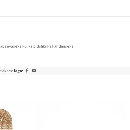
 igapäevaseks kui ka pidulikuks kandmiseks!
elakeed
Jaga: