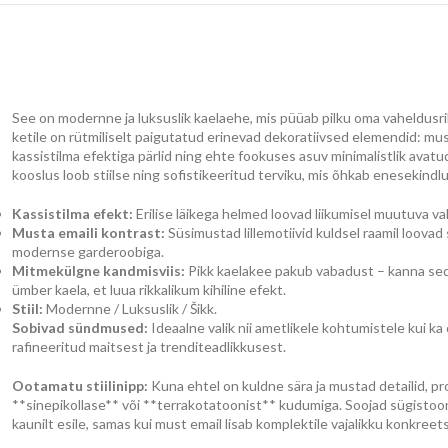
See on modernne ja luksuslik kaelaehe, mis püüab pilku oma vaheldusri
ketile on rütmiliselt paigutatud erinevad dekoratiivsed elemendid: mu
kassistilma efektiga pärlid ning ehte fookuses asuv minimalistlik avatud
kooslus loob stiilse ning sofistikeeritud terviku, mis õhkab enesekindlus
Kassistilma efekt:
Erilise läikega helmed loovad liikumisel muutuva v
Musta emaili kontrast:
Süsimustad lillemotiivid kuldsel raamil loovad
modernse garderoobiga.
Mitmekülgne kandmisviis:
Pikk kaelakee pakub vabadust – kanna seda
ümber kaela, et luua rikkalikum kihiline efekt.
Stiil:
Modernne / Luksuslik / Šikk.
Sobivad sündmused:
Ideaalne valik nii ametlikele kohtumistele kui k
rafineeritud maitsest ja trenditeadlikkusest.
Ootamatu stiilinipp:
Kuna ehtel on kuldne sära ja mustad detailid, p
**sinepikollase** või **terrakotatoonist** kudumiga. Soojad sügistooni
kaunilt esile, samas kui must email lisab komplektile vajalikku konkreet