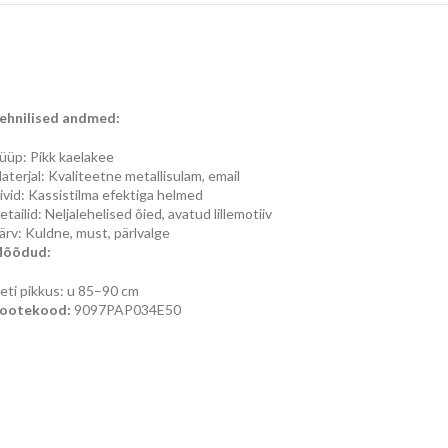
ehnilised andmed:
üüp: Pikk kaelakee
aterjal: Kvaliteetne metallisulam, email
ivid: Kassistilma efektiga helmed
etailid: Neljalehelised õied, avatud lillemotiiv
ärv: Kuldne, must, pärlvalge
õõdud:
eti pikkus: u 85–90 cm
ootekood:
9097PAP034E50