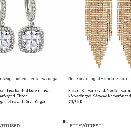
ge kiviga hõbedased kõrvarõngad
Nõelkõrvarõngad – Imeline sära
bedaga kaetud kõrvarõngad
,
Ehted
,
Kõrvarõngad
,
Nõelkõrvarõ
arõngad
,
Ehted
,
kõrvarõngad
,
Säravad kõrvarõngad
ngad
,
Säravad kõrvarõngad
21,95
€
STITUSED
ETTEVÕTTEST