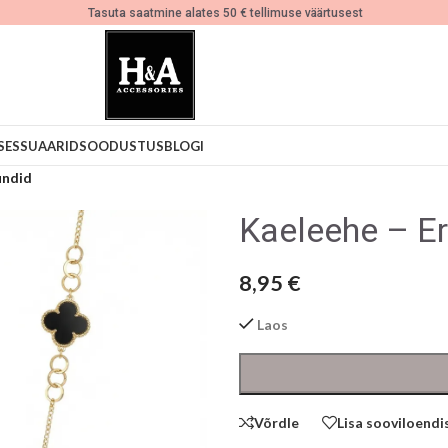
Tasuta saatmine alates 50 € tellimuse väärtusest
SESSUAARID
SOODUSTUS
BLOGI
undid
Kaeleehe – Er
8,95
€
Laos
Võrdle
Lisa sooviloendi