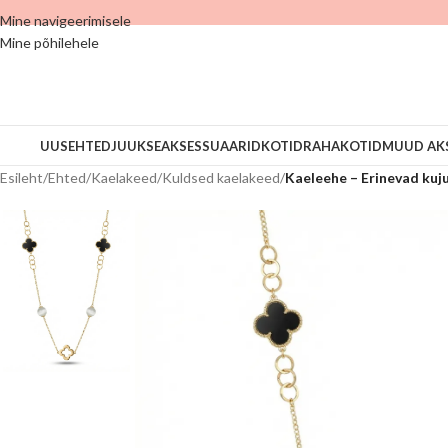
Mine navigeerimisele
Mine põhilehele
UUS
EHTED
JUUKSEAKSESSUAARID
KOTID
RAHAKOTID
MUUD AK
Esileht
/
Ehted
/
Kaelakeed
/
Kuldsed kaelakeed
/
Kaeleehe – Erinevad kuj