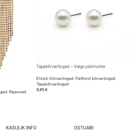
Täppkõrvarõngad – Valge pärlmutter
Ehted
,
Kõrvarõngad
,
Pärlitest kõrvarõngad
,
Täppkõrvarõngad
3,95
€
ngad
,
Rippuvad
KASULIK INFO
OSTUABI