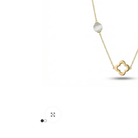
Klõpsake suurendamiseks