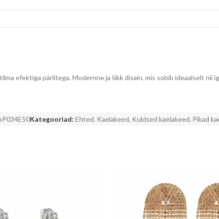
ilma efektiga pärlitega. Modernne ja šikk disain, mis sobib ideaalselt nii
AP034E50
Kategooriad:
Ehted
,
Kaelakeed
,
Kuldsed kaelakeed
,
Pikad ka