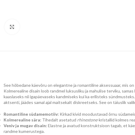
Klõpsake suurendamiseks
See hõbedane käevõru on elegantne ja romantiline aksessuaar, mis on
Kolmerealine disain loob randmel luksusliku ja mahulise terviku, sama
kaaslaseks nii igapäevaseks kandmiseks kui ka erilisteks sündmusteks. 
aktsenti, jäädes samal ajal maitsekalt diskreetseks. See on täiuslik valik
Romantiline südamemotiiv:
Kirkad kivid moodustavad õrnu südameid
Kolmerealine sära:
Tihedalt asetatud
rhinestone
-kristallid kolmes r
Veniv ja mugav disain:
Elastne ja avatud konstruktsioon tagab, et kä
randme kumerustega.