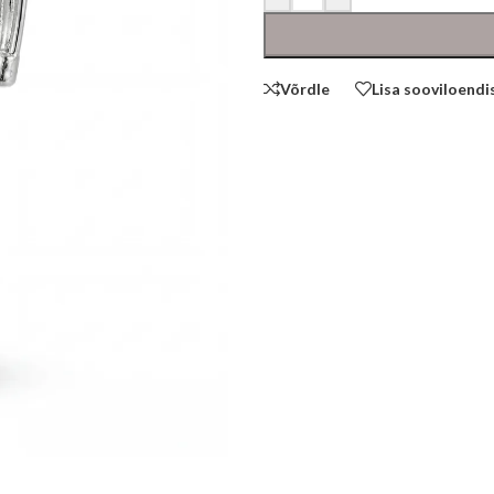
Võrdle
Lisa sooviloendi