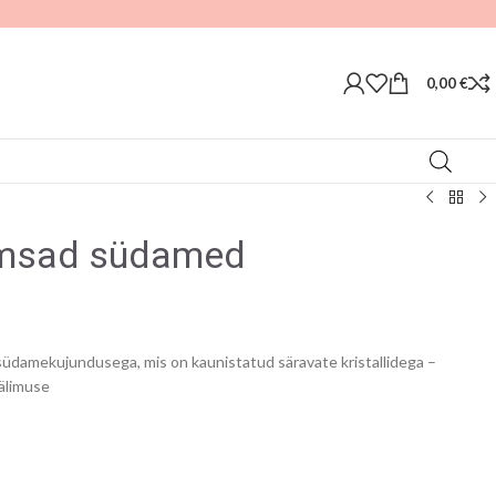
0,00
€
rmsad südamed
üdamekujundusega, mis on kaunistatud säravate kristallidega –
välimuse