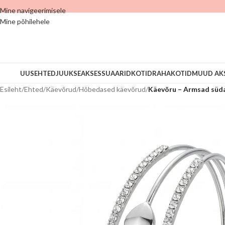
Mine navigeerimisele
Mine põhilehele
UUS
EHTED
JUUKSEAKSESSUAARID
KOTID
RAHAKOTID
MUUD AK
Esileht
/
Ehted
/
Käevõrud
/
Hõbedased käevõrud
/
Käevõru – Armsad sü