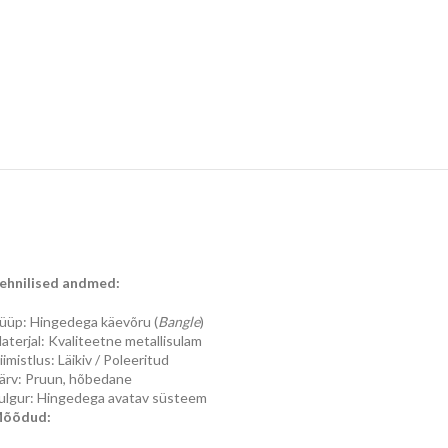
ehnilised andmed:
üüp: Hingedega käevõru (
Bangle
)
aterjal: Kvaliteetne metallisulam
iimistlus: Läikiv / Poleeritud
ärv: Pruun, hõbedane
ulgur: Hingedega avatav süsteem
õõdud: