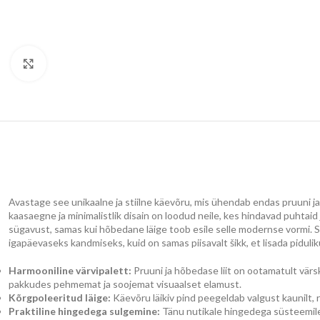
Klõpsake suurendamiseks
Avastage see unikaalne ja stiilne käevõru, mis ühendab endas pruuni ja
kaasaegne ja minimalistlik disain on loodud neile, kes hindavad puhtai
sügavust, samas kui hõbedane läige toob esile selle modernse vormi.
igapäevaseks kandmiseks, kuid on samas piisavalt šikk, et lisada pidulik
Harmooniline värvipalett:
Pruuni ja hõbedase liit on ootamatult vär
pakkudes pehmemat ja soojemat visuaalset elamust.
Kõrgpoleeritud läige:
Käevõru läikiv pind peegeldab valgust kaunilt, r
Praktiline hingedega sulgemine:
Tänu nutikale hingedega süsteemile