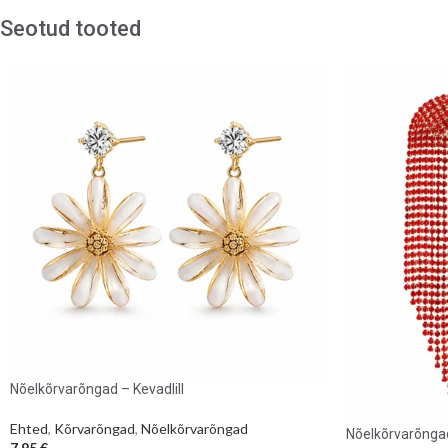
Seotud tooted
Nõelkõrvarõngad – Kevadlill
Ehted
,
Kõrvarõngad
,
Nõelkõrvarõngad
Nõelkõrvarõnga
7,95
€