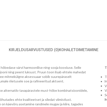
KIRJELDUS
ARVUSTUSED (0)
KOHALETOIMETAMINE
 hõbedase värvi harmoonilise ning sooja koosluse. Selle
T
d jooni ning peent luksust. Pruun toon lisab ehtele mahedat
 See mitmekülgne aksessuaar sobib suurepäraselt
T
umale riietusele soe ja rafineeritud aktsent.
M
V
ske alternatiiv tavapärastele must-hõbe kombinatsioonidele,
V
S
õhutades ehte kvaliteetset ja siledat viimistlust.
M
 on käevõru asetamine randmele mugav ja kiire, tagades