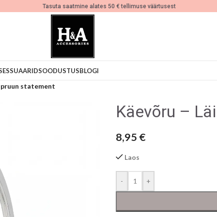
Tasuta saatmine alates 50 € tellimuse väärtusest
SESSUAARID
SOODUSTUS
BLOGI
v pruun statement
Käevõru – Läi
8,95
€
Laos
-
+