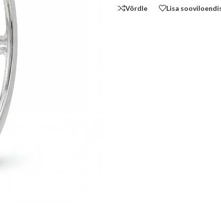
Võrdle
Lisa sooviloendi