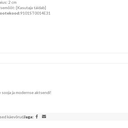
aius: 2 cm
isemõõt: [Kasutaja täidab]
ootekood:
9101ST0014E31
le sooja ja modernse aktsendi!
ised käevõrud
Jaga: