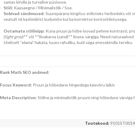
samas kindla ja turvalise püsivuse.
Stiil:
Kaasaegne / Minimalistlik / Soe.
Sobivad sündmused:
Suurepärane kingitus erilisteks hetkedeks või sti
veatult nii kashmiirist kudumite kui ka korrektse kontoririietusega.
Ootamatu stiilinipp:
Kuna pruun ja hõbe loovad pehme kontrasti, pro
(
light grey
)** või **liivakarva (
sand
)** linase särgiga. Need naturaalsed 
tõeliselt “elama” hakata, luues rahuliku, kuid väga enesekindla terviku.
Rank Math SEO andmed:
Focus Keyword:
Pruun ja hõbedane hingedega käevõru läikiv
Meta Description:
Stiilne ja minimalistlik pruuni ning hõbedase värvig
Tootekood:
9101ST0014