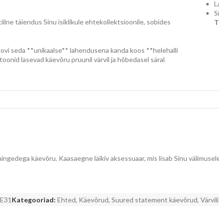
L
S
ilne täiendus Sinu isiklikule ehtekollektsioonile, sobides
T
ovi seda **unikaalse** lahendusena kanda koos **helehalli
toonid lasevad käevõru pruunil värvil ja hõbedasel säral
a hingedega käevõru. Kaasaegne läikiv aksessuaar, mis lisab Sinu välimuse
E31
Kategooriad:
Ehted
,
Käevõrud
,
Suured statement käevõrud
,
Värvil