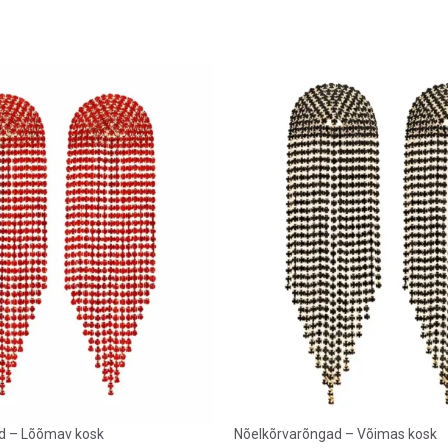
d – Lõõmav kosk
Nõelkõrvarõngad – Võimas kosk