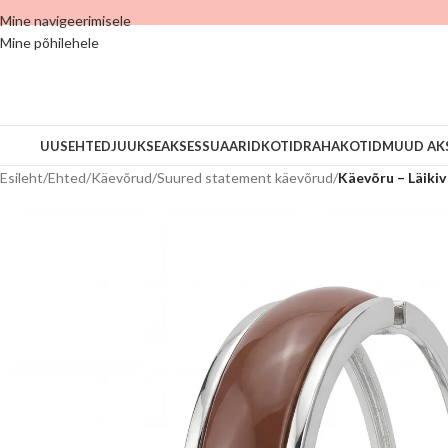
Mine navigeerimisele
Mine põhilehele
UUS
EHTED
JUUKSEAKSESSUAARID
KOTID
RAHAKOTID
MUUD AK
Esileht
/
Ehted
/
Käevõrud
/
Suured statement käevõrud
/
Käevõru – Läiki