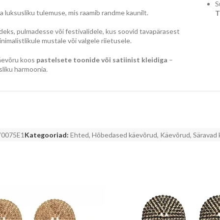
S
ja luksusliku tulemuse, mis raamib randme kaunilt.
T
deks, pulmadesse või festivalidele, kus soovid tavapärasest
nimalistlikule mustale või valgele riietusele.
käevõru koos
pastelsete toonide või satiinist kleidiga
–
sliku harmoonia.
V0075E1
Kategooriad:
Ehted
,
Hõbedased käevõrud
,
Käevõrud
,
Säravad 