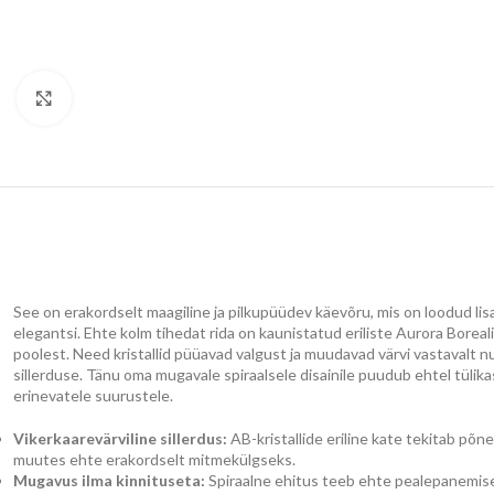
Klõpsake suurendamiseks
See on erakordselt maagiline ja pilkupüüdev käevõru, mis on loodud lisa
elegantsi. Ehte kolm tihedat rida on kaunistatud eriliste Aurora Boreali
poolest. Need kristallid püüavad valgust ja muudavad värvi vastavalt 
sillerduse. Tänu oma mugavale spiraalsele disainile puudub ehtel tüli
erinevatele suurustele.
Vikerkaarevärviline sillerdus:
AB-kristallide eriline kate tekitab põn
muutes ehte erakordselt mitmekülgseks.
Mugavus ilma kinnituseta:
Spiraalne ehitus teeb ehte pealepanemise