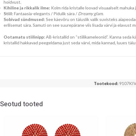
hoidvust.
Kihiline ja rikkalik ilme:
Kolm rida kristalle loovad visuaalselt mahuka 
Stiil:
Fantaasia-elegants / Pidulik sära /
Dreamy glam
.
Sobivad sündmused:
See käevõru on täiuslik valik suvisteks aiapeoda
erilisemat sära. Samuti on see suurepärane viis lisada värvi ja elavust mi
Ootamatu stiilinipp:
AB-kristallid on “stiilikameleonid”. Kanna seda 
kristallid hakkavad peegeldama just seda värvi, mida kannad, luues täiu
Tootekood:
9107KI
Seotud tooted