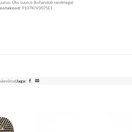
uurus: Üks suurus (kohandub randmega)
ootekood:
9107KIV0075E1
käevõrud
Jaga: