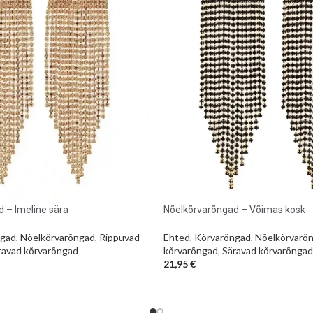
 – Imeline sära
Nõelkõrvarõngad – Võimas kosk
ngad
,
Nõelkõrvarõngad
,
Rippuvad
Ehted
,
Kõrvarõngad
,
Nõelkõrvarõ
ravad kõrvarõngad
kõrvarõngad
,
Säravad kõrvarõngad
21,95
€