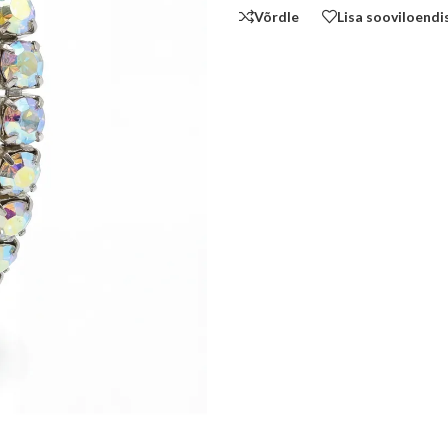
Võrdle
Lisa sooviloendi