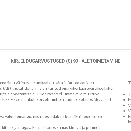
KIRJELDUS
ARVUSTUSED (0)
KOHALETOIMETAMINE
ma Sinu välimusele unikaalset sära ja fantaasiarikast
T
s (AB) kristallidega, mis on tuntud oma vikerkaarevärvilise läike
nurga alt vaatamisele, luues randmel lummava ja muutuva
T
kas lukk – see mähkub kergelt ümber randme, sobides ideaalselt
M
V
V
eva valgusemängu, mis peegeldab nii külmi kui sooje toone,
E
M
 kiireks ja mugavaks, pakkudes samas kindlat ja pehmet