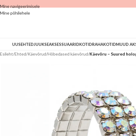
Mine navigeerimisele
Mine põhilehele
UUS
EHTED
JUUKSEAKSESSUAARID
KOTID
RAHAKOTID
MUUD AK
Esileht
/
Ehted
/
Käevõrud
/
Hõbedased käevõrud
/
Käevõru – Suured hologr