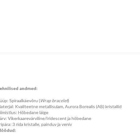
ehnilised andmed:
üüp: Spiraalkäevõru (
Wrap bracelet
)
aterjal: Kvaliteetne metallisulam, Aurora Borealis (AB) kristallid
iimistlus: Hõbedane läige
ärv: Vikerkaarevärviline/Iridescent ja hõbedane
ripära: 3 rida kristalle, painduv ja veniv
õõdud: