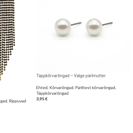
Täppkõrvarõngad – Valge pärlmutter
Ehted
,
Kõrvarõngad
,
Pärlitest kõrvarõngad
,
Täppkõrvarõngad
3,95
€
ngad
,
Rippuvad