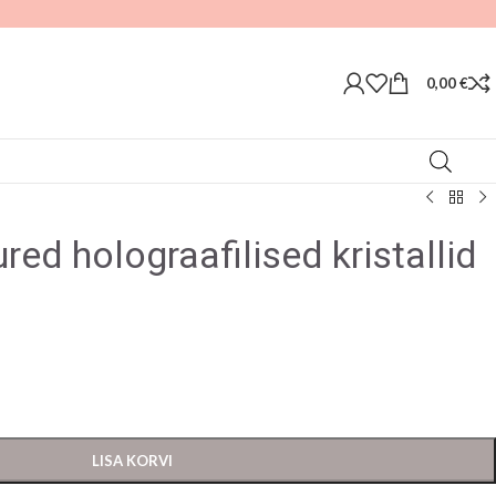
0,00
€
ed holograafilised kristallid
LISA KORVI