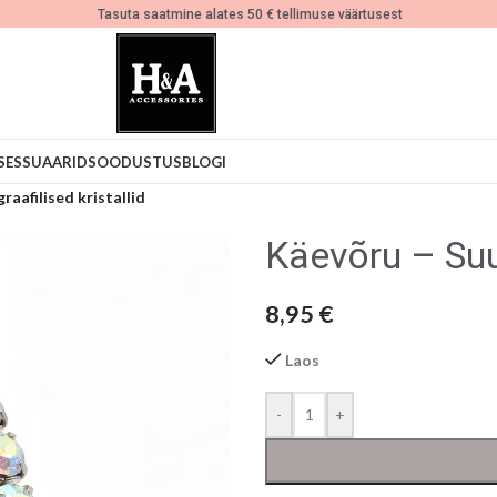
Tasuta saatmine alates 50 € tellimuse väärtusest
SESSUAARID
SOODUSTUS
BLOGI
aafilised kristallid
Käevõru – Suur
8,95
€
Laos
-
+