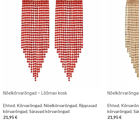
Nõelkõrvarõngad – Lõõmav kosk
Nõelkõrvarõngad
Ehted
,
Kõrvarõngad
,
Nõelkõrvarõngad
,
Rippuvad
Ehted
,
Kõrvarõ
kõrvarõngad
,
Säravad kõrvarõngad
kõrvarõngad
,
Sä
21,95
€
21,95
€