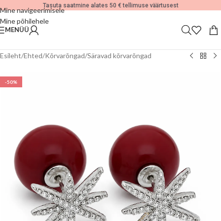
Tasuta saatmine alates 50 € tellimuse väärtusest
Mine navigeerimisele
Mine põhilehele
MENÜÜ
Esileht
/
Ehted
/
Kõrvarõngad
/
Säravad kõrvarõngad
-50%