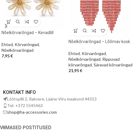
Nõelkõrvarõngad – Kevadlill
Nõelkõrvarõngad – Lõõmav kosk
Ehted
,
Kõrvarõngad
,
Nõelkõrvarõngad
Ehted
,
Kõrvarõngad
,
7,95
€
Nõelkõrvarõngad
,
Rippuvad
kõrvarõngad
,
Säravad kõrvarõngad
21,95
€
KONTAKT INFO
Lõõtspilli 2, Rakvere, Lääne-Viru maakond 44313
Tel: +372 5545463
shop@ha-accessories.com
VIIMASED POSTITUSED