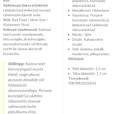
ilme.
plaadistus, kunstpärl,
Sädelevad dekoratiivkivid:
dekoratiivkivid
Läbipaistvad kivikesed toovad
Metallitoon: Hõbedane
tähemotiivi kaunilt esile.
Kaunistus: Punane
Stiil:
Red Pearl / Silver Star /
kunstpärl, tähemotiiv ja
Statement Stud.
läbipaistvad sädelevad
Sobivad sündmused:
Sobivad
dekoratiivkivid
hästi peole, sünnipäevale,
Motiiv: Täht
õhtusöögile, jõuluhooajaks,
Disain: Kahepoolne
aastavahetuseks või lihtsale
mudel
outfit’ile särava aktsendi
Stiil: Sädelev, pidulik,
lisamiseks.
modernne, pilkupüüdev
Mõõdud:
Stiilinipp:
Kanna neid
Pärli läbimõõt: 1,3 cm
kõrvarõngaid musta
Tähe läbimõõt: 1,7 cm
kleidi, valge pluusi,
Tootekood:
punaste detailide või
9087MU0102E61
hõbedaste
aksessuaaridega. Punane
kunstpärl ja sädelev
tähemotiiv lisavad
välimusele kohe
pidulikuma ilme.