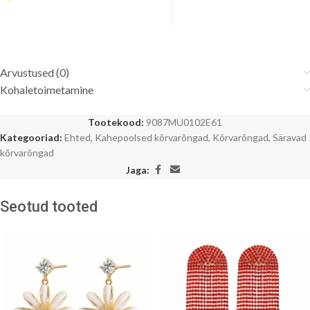
Arvustused (0)
Kohaletoimetamine
Tootekood:
9087MU0102E61
Kategooriad:
Ehted
,
Kahepoolsed kõrvarõngad
,
Kõrvarõngad
,
Säravad
kõrvarõngad
Jaga:
Seotud tooted