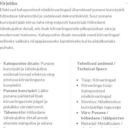
Kirjeldus
Efektsed kahepoolsed nõelkõrvarõngad ühendavad punase kunstpärli,
hõbedase tähemotiivi ja sädelevad dekoratiivkivid. Suur punane
kunstpärl jääb kõrva taha ning esipoolt kaunistab hõbedane
tähekujuline detail, mis lisab kõrvarõngastele pilkupüüdvat sära ja
modernset iseloomu. Kahepoolne disain muudab need kõrvarõngad
eriliseks valikuks nii igapäevaseks kandmiseks kui ka pidulikumaks
puhuks.
Kahepoolne disain:
Punane
Tehnilised andmed /
kunstpärl ja tähekujuline
Technical Specs:
esidetail loovad efektse ning
eristuva kõrvarõngaste
Tüüp: Kõrvarõngad
komplekti.
Kõrvarõnga tüüp:
Punane kunstpärl:
Läikiv
Kahepoolsed
punane pärldetail lisab
nõelkõrvarõngad
kõrvarõngastele julget ja
Kinnitus: Nõelkinnitus
pidulikku värviaktsenti.
kunstpärliga tagusega
Tähemotiiv:
Hõbedane
Värv: Punane /
tähekujuline detail annab
hõbedane / läbipaistev
ehetele mängulise ja särava
Materjal: Metallisulam /