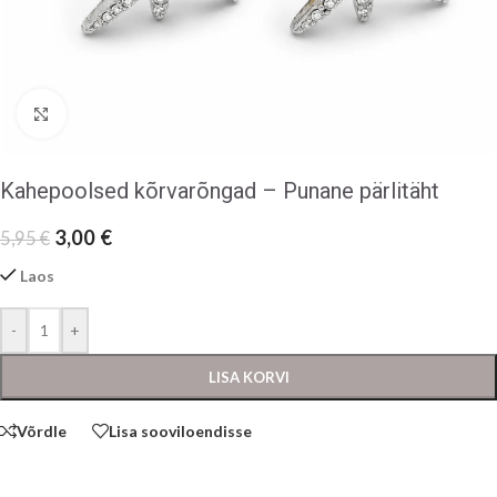
Klõpsake suurendamiseks
Kahepoolsed kõrvarõngad – Punane pärlitäht
3,00
€
5,95
€
Laos
-
+
LISA KORVI
Võrdle
Lisa sooviloendisse