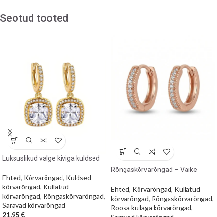
Seotud tooted
Luksuslikud valge kiviga kuldsed
kõrvarõngad
Rõngaskõrvarõngad – Väike
Ehted
,
Kõrvarõngad
,
Kuldsed
roosakuldne sära
kõrvarõngad
,
Kullatud
Ehted
,
Kõrvarõngad
,
Kullatud
kõrvarõngad
,
Rõngaskõrvarõngad
,
kõrvarõngad
,
Rõngaskõrvarõngad
,
Säravad kõrvarõngad
Roosa kullaga kõrvarõngad
,
21,95
€
Säravad kõrvarõngad