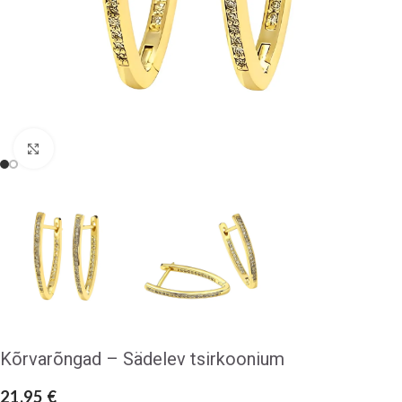
Klõpsake suurendamiseks
Kõrvarõngad – Sädelev tsirkoonium
21,95
€