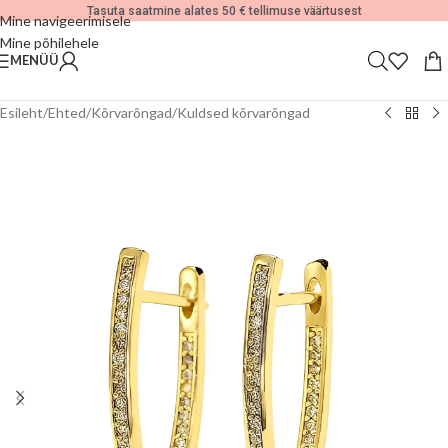
Tasuta saatmine alates 50 € tellimuse väärtusest
Mine navigeerimisele
Mine põhilehele
MENÜÜ
Esileht
/
Ehted
/
Kõrvarõngad
/
Kuldsed kõrvarõngad