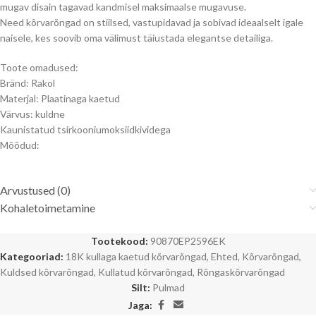
mugav disain tagavad kandmisel maksimaalse mugavuse.
Need kõrvarõngad on stiilsed, vastupidavad ja sobivad ideaalselt igale
naisele, kes soovib oma välimust täiustada elegantse detailiga.
Toote omadused:
Bränd: Rakol
Materjal: Plaatinaga kaetud
Värvus: kuldne
Kaunistatud tsirkooniumoksiidkividega
Mõõdud:
Arvustused (0)
Kohaletoimetamine
Tootekood:
90870EP2596EK
Kategooriad:
18K kullaga kaetud kõrvarõngad
,
Ehted
,
Kõrvarõngad
,
Kuldsed kõrvarõngad
,
Kullatud kõrvarõngad
,
Rõngaskõrvarõngad
Silt:
Pulmad
Jaga: