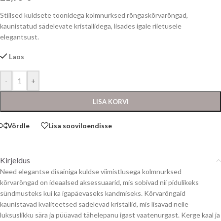
Stiilsed kuldsete toonidega kolmnurksed rõngaskõrvarõngad,
kaunistatud sädelevate kristallidega, lisades igale riietusele
elegantsust.
Laos
-
+
LISA KORVI
Võrdle
Lisa sooviloendisse
Kirjeldus
Need elegantse disainiga kuldse viimistlusega kolmnurksed
kõrvarõngad on ideaalsed aksessuaarid, mis sobivad nii pidulikeks
sündmusteks kui ka igapäevaseks kandmiseks. Kõrvarõngaid
kaunistavad kvaliteetsed sädelevad kristallid, mis lisavad neile
luksuslikku sära ja püüavad tähelepanu igast vaatenurgast. Kerge kaal ja