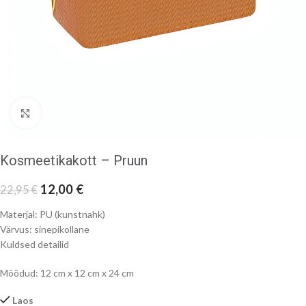
Klõpsake suurendamiseks
Kosmeetikakott – Pruun
12,00
€
22,95
€
Materjal: PU (kunstnahk)
Värvus: sinepikollane
Kuldsed detailid
Mõõdud: 12 cm x 12 cm x 24 cm
Laos