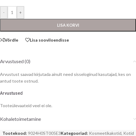
-
+
LISA KORVI
Võrdle
Lisa sooviloendisse
Arvustused (0)
Arvustust saavad kirjutada ainult need sisseloginud kasutajad, kes on
antud toote ostnud.
Arvustused
Tooteülevaateid veel ei ole.
Kohaletoimetamine
Tootekood:
9024H0ST005E3
Kategooriad:
Kosmeetikakotid
,
Kotid