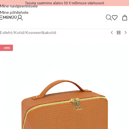
Tasuta saatmine alates 50 € tellimuse väärtusest
Mine navigeerimisele
Mine põhilehele
MENÜÜ
Esileht
/
Kotid
/
Kosmeetikakotid
-48%