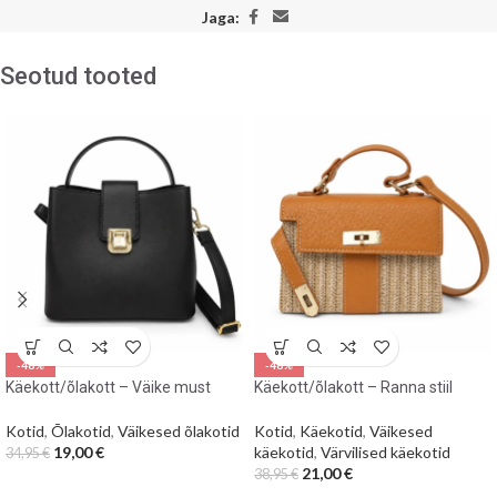
Jaga:
Seotud tooted
-46%
-46%
Käekott/õlakott – Väike must
Käekott/õlakott – Ranna stiil
Kotid
,
Õlakotid
,
Väikesed õlakotid
Kotid
,
Käekotid
,
Väikesed
19,00
€
käekotid
,
Värvilised käekotid
34,95
€
21,00
€
38,95
€