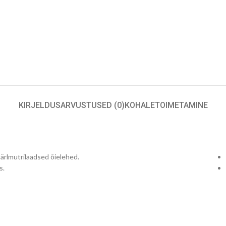
KIRJELDUS
ARVUSTUSED (0)
KOHALETOIMETAMINE
ärlmutrilaadsed õielehed.
s.