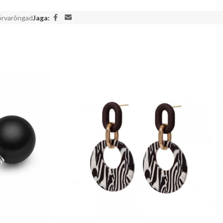
kõrvarõngad
Jaga: