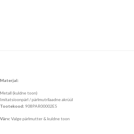
Materjal:
Metall (kuldne toon)
Imitatsioonpärl / pärlmutrilaadne akrüül
Tootekood:
908PAR00002E5
Värv:
Valge pärlmutter & kuldne toon