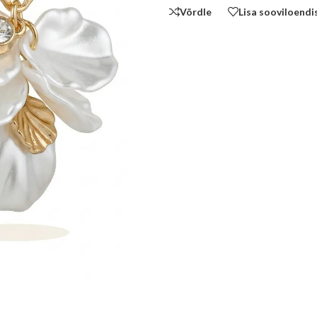
Võrdle
Lisa sooviloendi