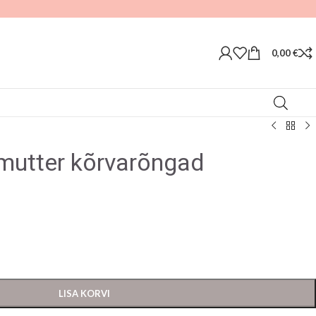
0,00
€
rlmutter kõrvarõngad
LISA KORVI