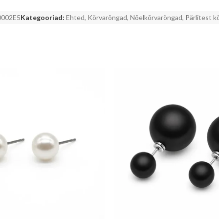
0002E5
Kategooriad:
Ehted
,
Kõrvarõngad
,
Nõelkõrvarõngad
,
Pärlitest 