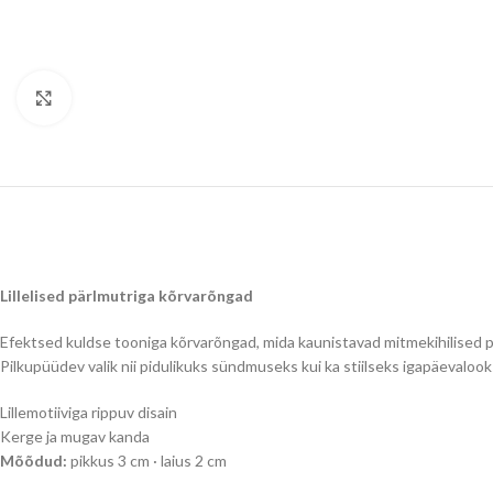
Klõpsake suurendamiseks
Lillelised pärlmutriga kõrvarõngad
Efektsed kuldse tooniga kõrvarõngad, mida kaunistavad mitmekihilised p
Pilkupüüdev valik nii pidulikuks sündmuseks kui ka stiilseks igapäevalook
Lillemotiiviga rippuv disain
Kerge ja mugav kanda
Mõõdud:
pikkus 3 cm · laius 2 cm