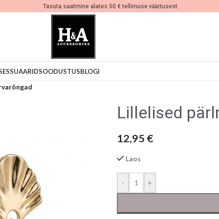
Tasuta saatmine alates 50 € tellimuse väärtusest
SESSUAARID
SOODUSTUS
BLOGI
õrvarõngad
Lillelised pä
12,95
€
Laos
-
+