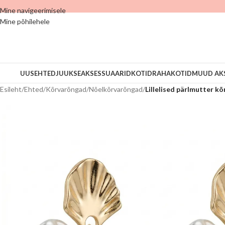
Mine navigeerimisele
Mine põhilehele
UUS
EHTED
JUUKSEAKSESSUAARID
KOTID
RAHAKOTID
MUUD AK
Esileht
/
Ehted
/
Kõrvarõngad
/
Nõelkõrvarõngad
/
Lillelised pärlmutter k