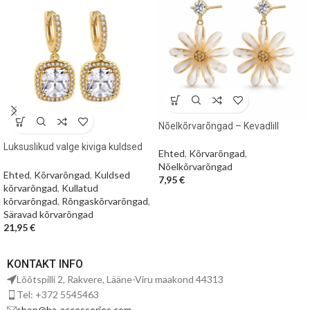
Nõelkõrvarõngad – Kevadlill
Luksuslikud valge kiviga kuldsed
Ehted
,
Kõrvarõngad
,
kõrvarõngad
Nõelkõrvarõngad
Ehted
,
Kõrvarõngad
,
Kuldsed
7,95
€
kõrvarõngad
,
Kullatud
kõrvarõngad
,
Rõngaskõrvarõngad
,
Säravad kõrvarõngad
21,95
€
KONTAKT INFO
Lõõtspilli 2, Rakvere, Lääne-Viru maakond 44313
Tel: +372 5545463
shop@ha-accessories.com