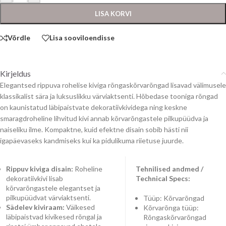
LISA KORVI
Võrdle
Lisa sooviloendisse
Kirjeldus
Elegantsed rippuva rohelise kiviga rõngaskõrvarõngad lisavad välimusele
klassikalist sära ja luksuslikku värviaktsenti. Hõbedase tooniga rõngad
on kaunistatud läbipaistvate dekoratiivkividega ning keskne
smaragdroheline lihvitud kivi annab kõrvarõngastele pilkupüüdva ja
naiseliku ilme. Kompaktne, kuid efektne disain sobib hästi nii
igapäevaseks kandmiseks kui ka pidulikuma riietuse juurde.
Rippuv kiviga disain:
Roheline
Tehnilised andmed /
dekoratiivkivi lisab
Technical Specs:
kõrvarõngastele elegantset ja
pilkupüüdvat värviaktsenti.
Tüüp: Kõrvarõngad
Sädelev kiviraam:
Väikesed
Kõrvarõnga tüüp:
läbipaistvad kivikesed rõngal ja
Rõngaskõrvarõngad