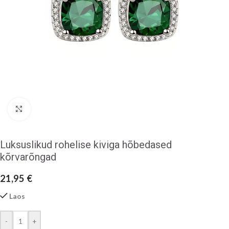
Klõpsake suurendamiseks
Luksuslikud rohelise kiviga hõbedased
kõrvarõngad
21,95
€
Laos
-
+