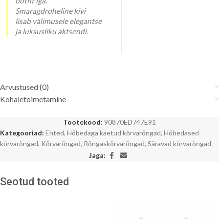
outfit’iga.
Smaragdroheline kivi
lisab välimusele elegantse
ja luksusliku aktsendi.
Arvustused (0)
Kohaletoimetamine
Tootekood:
90870ED747E91
Kategooriad:
Ehted
,
Hõbedaga kaetud kõrvarõngad
,
Hõbedased
kõrvarõngad
,
Kõrvarõngad
,
Rõngaskõrvarõngad
,
Säravad kõrvarõngad
Jaga:
Seotud tooted