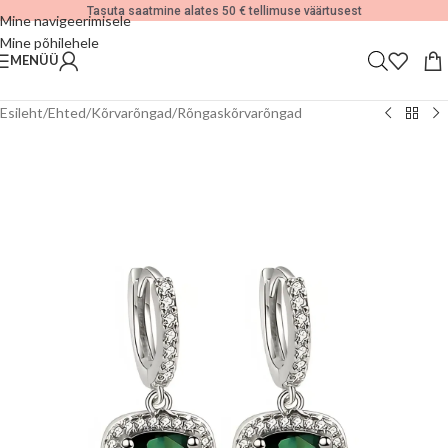
Tasuta saatmine alates 50 € tellimuse väärtusest
Mine navigeerimisele
Mine põhilehele
MENÜÜ
Esileht
/
Ehted
/
Kõrvarõngad
/
Rõngaskõrvarõngad