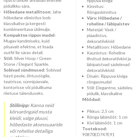
ripatsi ümber annavad ehetele
rippuva kiviga
pidulikku sära.
Kinnitus:
Hõbedane metallitoon:
Jahe
Rõngaskinnitus
hõbedane viimistlus loob
Värv: Hõbedane /
klassikalise ja kergesti
roheline / läbipaistev
kombineeritava üldmulje.
Materjal: Vask /
Kompaktne rippuv mudel:
plaadistus,
Mugav kandmiseks, kuid
dekoratiivkivid
piisavalt efektne, et lisada
Metallitoon: Hõbedane
outfit’ile särav detail.
Kaunistus: Roheline
Stiil:
Silver Hoop / Green
lihvitud dekoratiivkivi ja
Stone / Elegant Sparkle.
läbipaistvad sädelevad
Sobivad sündmused:
Sobivad
dekoratiivkivid
hästi peole, õhtusöögile,
Disain: Rippuva kiviga
teatrisse, sünnipäevale,
rõngasmudel
kontorisse või pidulikuma
Stiil: Elegantne, sädelev,
riietuse täienduseks.
pidulik, klassikaline
Mõõdud:
Stiilinipp:
Kanna neid
Pikkus: 2,5 cm
kõrvarõngaid musta
Rõnga läbimõõt: 1 cm
kleidi, valge pluusi,
Kivi läbimõõt: 1 cm
hõbedaste aksessuaaride
Tootekood:
või rohelise detailiga
90870ED747E91