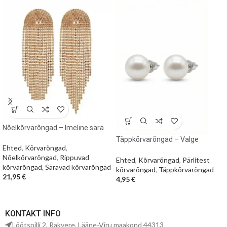
Nõelkõrvarõngad – Imeline sära
Täppkõrvarõngad – Valge
Ehted
,
Kõrvarõngad
,
pärlmutter
Nõelkõrvarõngad
,
Rippuvad
Ehted
,
Kõrvarõngad
,
Pärlitest
kõrvarõngad
,
Säravad kõrvarõngad
kõrvarõngad
,
Täppkõrvarõngad
21,95
€
4,95
€
KONTAKT INFO
Lõõtspilli 2, Rakvere, Lääne-Viru maakond 44313