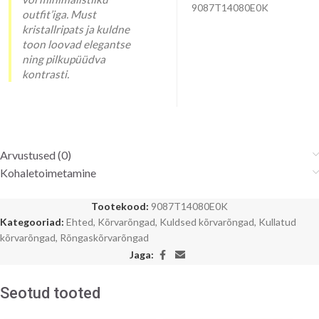
9087T14080E0K
outfit’iga. Must
kristallripats ja kuldne
toon loovad elegantse
ning pilkupüüdva
kontrasti.
Arvustused (0)
Kohaletoimetamine
Tootekood:
9087T14080E0K
Kategooriad:
Ehted
,
Kõrvarõngad
,
Kuldsed kõrvarõngad
,
Kullatud
kõrvarõngad
,
Rõngaskõrvarõngad
Jaga:
Seotud tooted