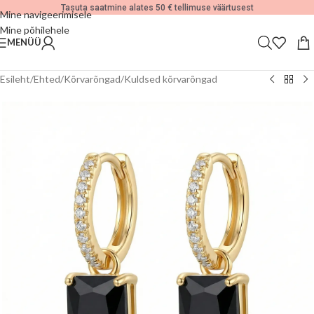
Tasuta saatmine alates 50 € tellimuse väärtusest
Mine navigeerimisele
Mine põhilehele
MENÜÜ
Esileht
/
Ehted
/
Kõrvarõngad
/
Kuldsed kõrvarõngad