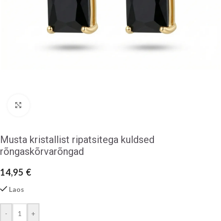
Klõpsake suurendamiseks
Musta kristallist ripatsitega kuldsed
rõngaskõrvarõngad
14,95
€
Laos
-
+