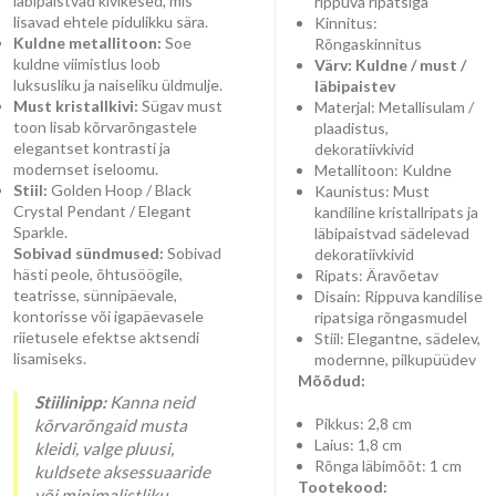
läbipaistvad kivikesed, mis
rippuva ripatsiga
lisavad ehtele pidulikku sära.
Kinnitus:
Kuldne metallitoon:
Soe
Rõngaskinnitus
kuldne viimistlus loob
Värv: Kuldne / must /
luksusliku ja naiseliku üldmulje.
läbipaistev
Must kristallkivi:
Sügav must
Materjal: Metallisulam /
toon lisab kõrvarõngastele
plaadistus,
elegantset kontrasti ja
dekoratiivkivid
modernset iseloomu.
Metallitoon: Kuldne
Stiil:
Golden Hoop / Black
Kaunistus: Must
Crystal Pendant / Elegant
kandiline kristallripats ja
Sparkle.
läbipaistvad sädelevad
Sobivad sündmused:
Sobivad
dekoratiivkivid
hästi peole, õhtusöögile,
Ripats: Äravõetav
teatrisse, sünnipäevale,
Disain: Rippuva kandilise
kontorisse või igapäevasele
ripatsiga rõngasmudel
riietusele efektse aktsendi
Stiil: Elegantne, sädelev,
lisamiseks.
modernne, pilkupüüdev
Mõõdud:
Stiilinipp:
Kanna neid
Pikkus: 2,8 cm
kõrvarõngaid musta
Laius: 1,8 cm
kleidi, valge pluusi,
Rõnga läbimõõt: 1 cm
kuldsete aksessuaaride
Tootekood:
või minimalistliku