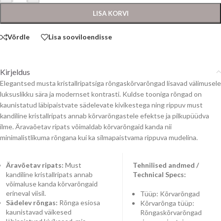
LISA KORVI
Võrdle
Lisa sooviloendisse
Kirjeldus
Elegantsed musta kristallripatsiga rõngaskõrvarõngad lisavad välimusele
luksuslikku sära ja modernset kontrasti. Kuldse tooniga rõngad on
kaunistatud läbipaistvate sädelevate kivikestega ning rippuv must
kandiline kristallripats annab kõrvarõngastele efektse ja pilkupüüdva
ilme. Äravaõetav ripats võimaldab kõrvarõngaid kanda nii
minimalistlikuma rõngana kui ka silmapaistvama rippuva mudelina.
Äravõetav ripats:
Must
Tehnilised andmed /
kandiline kristallripats annab
Technical Specs:
võimaluse kanda kõrvarõngaid
erineval viisil.
Tüüp: Kõrvarõngad
Sädelev rõngas:
Rõnga esiosa
Kõrvarõnga tüüp:
kaunistavad väikesed
Rõngaskõrvarõngad