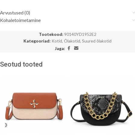
Arvustused (0)
Kohaletoimetamine
Tootekood:
90140YD1952E2
Kategooriad:
Kotid
,
Õlakotid
,
Suured õlakotid
Jaga:
Seotud tooted