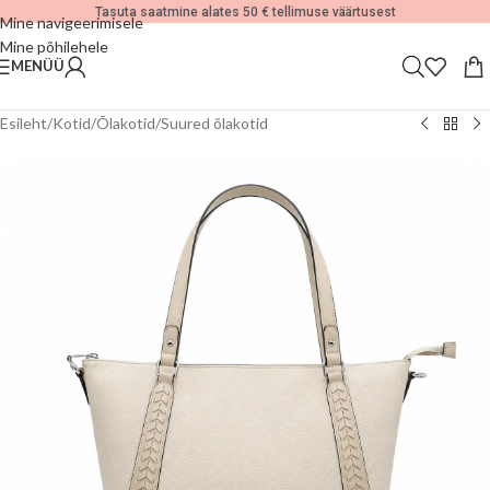
Tasuta saatmine alates 50 € tellimuse väärtusest
Mine navigeerimisele
Mine põhilehele
MENÜÜ
Esileht
/
Kotid
/
Õlakotid
/
Suured õlakotid