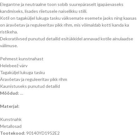
Elegantne ja neutraalne toon sobib suurepäraselt igapäevaseks
kandmiseks, lisades riietusele naiselikku stiili.
Kotil on tagaküljel lukuga tasku väiksemate esemete jaoks ning kaasas
on äravõetav ja reguleeritav pikk rihm, mis võimaldab kotti kanda ka
ristikeha.
Dekoratiivsed punutud detailid esitükkidel annavad kotile ainulaadse
välimuse.
Pehmest kunstnahast
Helebeež värv
Tagaküljel lukuga tasku
Äravõetav ja reguleeritav pikk rihm
Kaunistuseks punutud detailid
Mõõdud:
…
Materjal:
Kunstnahk
Metallosad
Tootekood:
90140YD1952E2