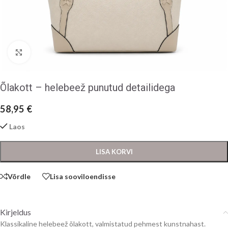
Klõpsake suurendamiseks
Õlakott – helebeež punutud detailidega
58,95
€
Laos
LISA KORVI
Võrdle
Lisa sooviloendisse
Kirjeldus
Klassikaline helebeež õlakott, valmistatud pehmest kunstnahast.