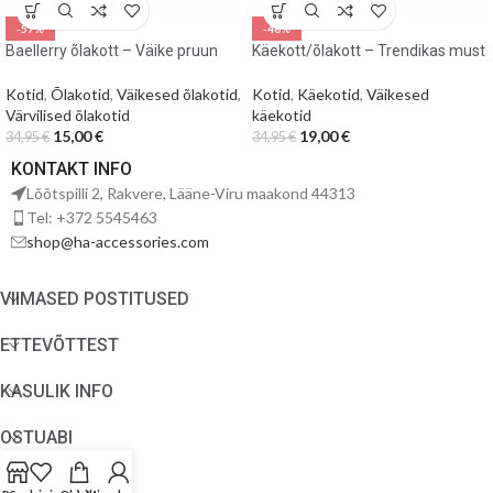
-57%
-46%
Baellerry õlakott – Väike pruun
Käekott/õlakott – Trendikas must
Kotid
,
Õlakotid
,
Väikesed õlakotid
,
Kotid
,
Käekotid
,
Väikesed
Värvilised õlakotid
käekotid
15,00
€
19,00
€
34,95
€
34,95
€
KONTAKT INFO
Lõõtspilli 2, Rakvere, Lääne-Viru maakond 44313
Tel: +372 5545463
shop@ha-accessories.com
VIIMASED POSTITUSED
ETTEVÕTTEST
KASULIK INFO
OSTUABI