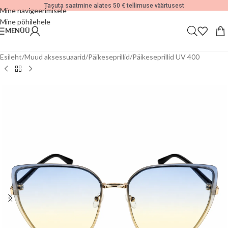
Tasuta saatmine alates 50 € tellimuse väärtusest
Mine navigeerimisele
Mine põhilehele
MENÜÜ
Esileht
/
Muud aksessuaarid
/
Päikeseprillid
/
Päikeseprillid UV 400