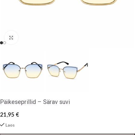
Klõpsake suurendamiseks
Päikeseprillid – Särav suvi
21,95
€
Laos