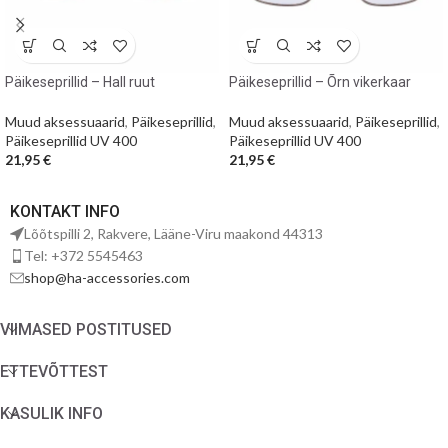
Päikeseprillid – Hall ruut
Päikeseprillid – Õrn vikerkaar
Muud aksessuaarid
,
Päikeseprillid
,
Muud aksessuaarid
,
Päikeseprillid
,
Päikeseprillid UV 400
Päikeseprillid UV 400
21,95
€
21,95
€
KONTAKT INFO
Lõõtspilli 2, Rakvere, Lääne-Viru maakond 44313
Tel: +372 5545463
shop@ha-accessories.com
VIIMASED POSTITUSED
ETTEVÕTTEST
KASULIK INFO