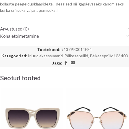
kollaste peegeldusklaasidega. Ideaalsed nii igapäevaseks kandmiseks
kui ka eriliseks väljanägemiseks. |
Arvustused (0)
Kohaletoimetamine
Tootekood:
9137PR0014E84
Kategooriad:
Muud aksessuaarid
,
Päikeseprillid
,
Päikeseprillid UV 400
Jaga:
Seotud tooted