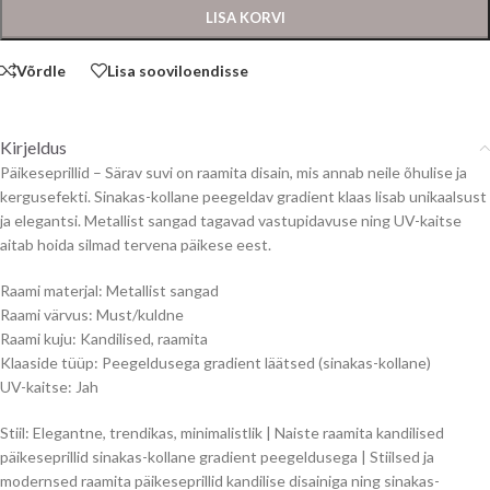
LISA KORVI
Võrdle
Lisa sooviloendisse
Kirjeldus
Päikeseprillid – Särav suvi on raamita disain, mis annab neile õhulise ja
kergusefekti. Sinakas-kollane peegeldav gradient klaas lisab unikaalsust
ja elegantsi. Metallist sangad tagavad vastupidavuse ning UV-kaitse
aitab hoida silmad tervena päikese eest.
Raami materjal: Metallist sangad
Raami värvus: Must/kuldne
Raami kuju: Kandilised, raamita
Klaaside tüüp: Peegeldusega gradient läätsed (sinakas-kollane)
UV-kaitse: Jah
Stiil: Elegantne, trendikas, minimalistlik | Naiste raamita kandilised
päikeseprillid sinakas-kollane gradient peegeldusega | Stiilsed ja
modernsed raamita päikeseprillid kandilise disainiga ning sinakas-