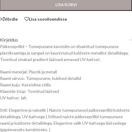
LISA KORVI
Võrdle
Lisa sooviloendisse
Kirjeldus
Päikeseprillid – Tumepunane kassisilm on disainitud tumepunase
plastikraamiga ja sangad on kaunistatud kuldsete metallist detailidega.
Toonitud sinakad gradient läätsed annavad UV-kaitset.
Raami materjal: Plastik ja metall
Raami värvus: Tumepunane, kuldsed detailid
Raami kuju: Kassisilma stiilis
Klaaside tüüp: Toonitud läätsed
UV-kaitse: Jah
Stiil: Elegantne ja naiselik | Naiste tumepunased päikeseprillid kuldsete
detailidega, UV-kaitsega | Stiilsed naiste päikeseprillid tumepunase
raami ja kuldsete detailidega. Elegantne valik UV-kaitsega läätsedega
igapäevaseks kandmiseks. |