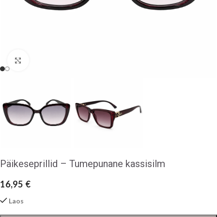
Klõpsake suurendamiseks
Päikeseprillid – Tumepunane kassisilm
16,95
€
Laos