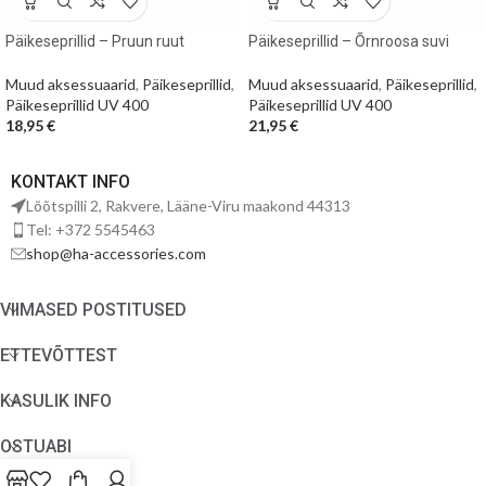
Päikeseprillid – Pruun ruut
Päikeseprillid – Õrnroosa suvi
Muud aksessuaarid
,
Päikeseprillid
,
Muud aksessuaarid
,
Päikeseprillid
,
Päikeseprillid UV 400
Päikeseprillid UV 400
18,95
€
21,95
€
KONTAKT INFO
Lõõtspilli 2, Rakvere, Lääne-Viru maakond 44313
Tel: +372 5545463
shop@ha-accessories.com
VIIMASED POSTITUSED
ETTEVÕTTEST
KASULIK INFO
OSTUABI