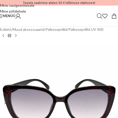
Tasuta saatmine alates 50 € tellimuse väärtusest
Mine navigeerimisele
Mine põhilehele
MENÜÜ
Esileht
/
Muud aksessuaarid
/
Päikeseprillid
/
Päikeseprillid UV 400