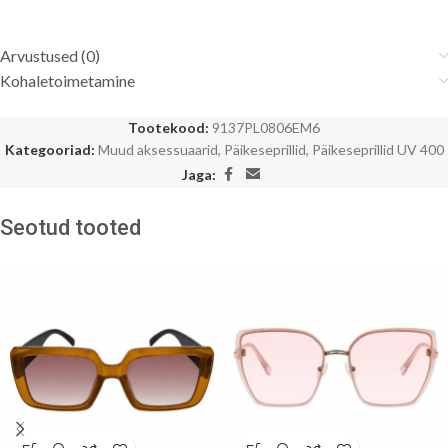
Arvustused (0)
Kohaletoimetamine
Tootekood:
9137PL0806EM6
Kategooriad:
Muud aksessuaarid
,
Päikeseprillid
,
Päikeseprillid UV 400
Jaga:
Seotud tooted