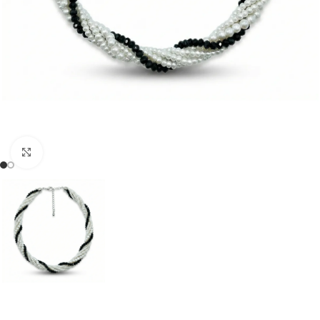
Klõpsake suurendamiseks