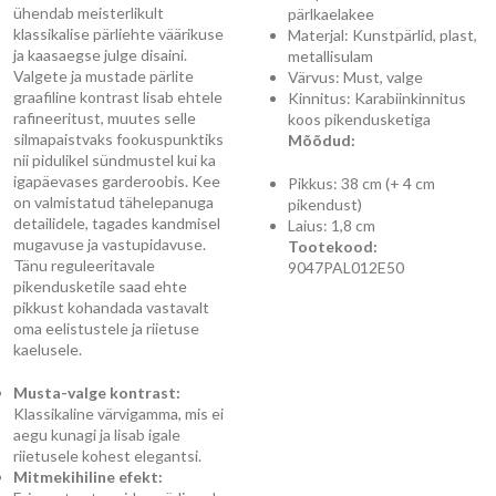
ühendab meisterlikult
pärlkaelakee
klassikalise pärliehte väärikuse
Materjal: Kunstpärlid, plast,
ja kaasaegse julge disaini.
metallisulam
Valgete ja mustade pärlite
Värvus: Must, valge
graafiline kontrast lisab ehtele
Kinnitus: Karabiinkinnitus
rafineeritust, muutes selle
koos pikendusketiga
silmapaistvaks fookuspunktiks
Mõõdud:
nii pidulikel sündmustel kui ka
igapäevases garderoobis. Kee
Pikkus: 38 cm (+ 4 cm
on valmistatud tähelepanuga
pikendust)
detailidele, tagades kandmisel
Laius: 1,8 cm
mugavuse ja vastupidavuse.
Tootekood:
Tänu reguleeritavale
9047PAL012E50
pikendusketile saad ehte
pikkust kohandada vastavalt
oma eelistustele ja riietuse
kaelusele.
Musta-valge kontrast:
Klassikaline värvigamma, mis ei
aegu kunagi ja lisab igale
riietusele kohest elegantsi.
Mitmekihiline efekt: