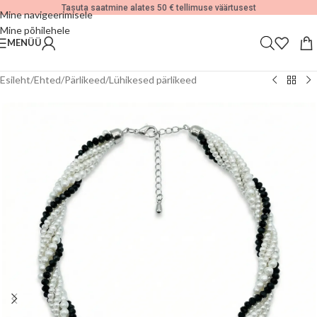
Tasuta saatmine alates 50 € tellimuse väärtusest
Mine navigeerimisele
Mine põhilehele
MENÜÜ
Esileht
/
Ehted
/
Pärlikeed
/
Lühikesed pärlikeed