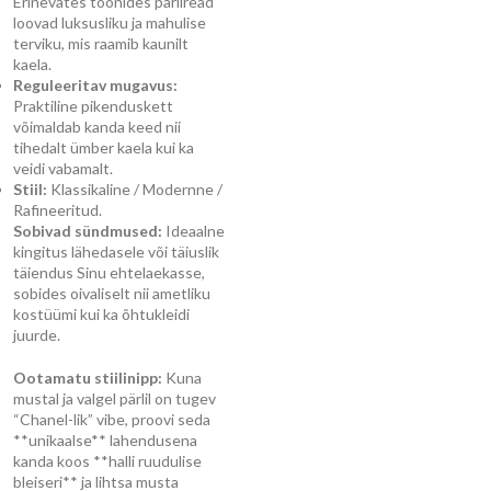
Erinevates toonides pärliread
loovad luksusliku ja mahulise
terviku, mis raamib kaunilt
kaela.
Reguleeritav mugavus:
Praktiline pikenduskett
võimaldab kanda keed nii
tihedalt ümber kaela kui ka
veidi vabamalt.
Stiil:
Klassikaline / Modernne /
Rafineeritud.
Sobivad sündmused:
Ideaalne
kingitus lähedasele või täiuslik
täiendus Sinu ehtelaekasse,
sobides oivaliselt nii ametliku
kostüümi kui ka õhtukleidi
juurde.
Ootamatu stiilinipp:
Kuna
mustal ja valgel pärlil on tugev
“Chanel-lik” vibe, proovi seda
**unikaalse** lahendusena
kanda koos **halli ruudulise
bleiseri** ja lihtsa musta