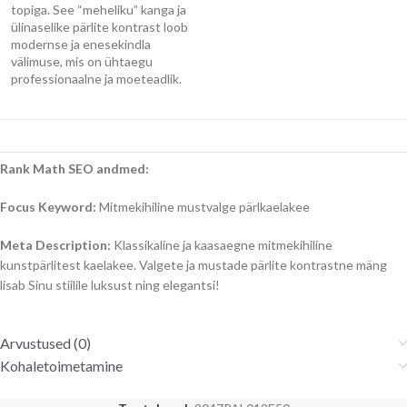
topiga. See “meheliku” kanga ja
ülinaselike pärlite kontrast loob
modernse ja enesekindla
välimuse, mis on ühtaegu
professionaalne ja moeteadlik.
Rank Math SEO andmed:
Focus Keyword:
Mitmekihiline mustvalge pärlkaelakee
Meta Description:
Klassikaline ja kaasaegne mitmekihiline
kunstpärlitest kaelakee. Valgete ja mustade pärlite kontrastne mäng
lisab Sinu stiilile luksust ning elegantsi!
Arvustused (0)
Kohaletoimetamine