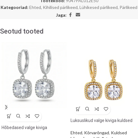
Tootekood:
9047PAL012E50
Kategooriad:
Ehted
,
Kihilised pärlikeed
,
Lühikesed pärlikeed
,
Pärlikeed
Jaga:
Seotud tooted
Luksuslikud valge kiviga kuldsed
kõrvarõngad
Hõbedased valge kiviga
Ehted
,
Kõrvarõngad
,
Kuldsed
rõngaskõrvarõngad