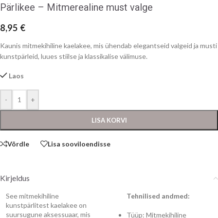
Pärlikee – Mitmerealine must valge
8,95
€
Kaunis mitmekihiline kaelakee, mis ühendab elegantseid valgeid ja musti
kunstpärleid, luues stiilse ja klassikalise välimuse.
Laos
-
+
LISA KORVI
Võrdle
Lisa sooviloendisse
Kirjeldus
See mitmekihiline
Tehnilised andmed:
kunstpärlitest kaelakee on
suursugune aksessuaar, mis
Tüüp: Mitmekihiline