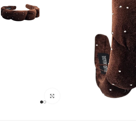
Klõpsake suurendamiseks