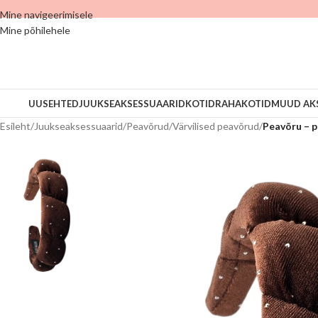
Mine navigeerimisele
Mine põhilehele
UUS
EHTED
JUUKSEAKSESSUAARID
KOTID
RAHAKOTID
MUUD AK
Esileht
/
Juukseaksessuaarid
/
Peavõrud
/
Värvilised peavõrud
/
Peavõru – p