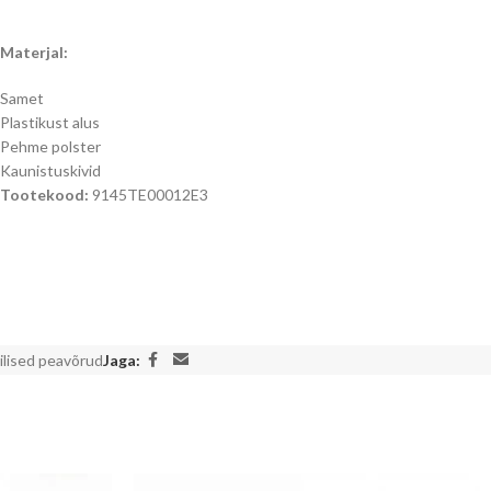
Materjal:
Samet
Plastikust alus
Pehme polster
Kaunistuskivid
Tootekood:
9145TE00012E3
ilised peavõrud
Jaga: