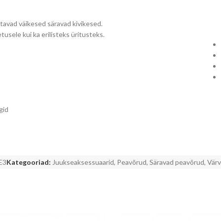
avad väikesed säravad kivikesed.
tusele kui ka erilisteks üritusteks.
gid
E3
Kategooriad:
Juukseaksessuaarid
,
Peavõrud
,
Säravad peavõrud
,
Värv