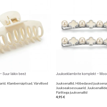
 Suur läikiv beež
Juukseklambrite komplekt – Moodn
arid
,
Klambernäpitsad
,
Värvilised
Juuksenallid
,
Hõbedased juuksenal
d
Juukseaksessuaarid
,
Juuksenallid
Pärlitega juuksenallid
4,95
€