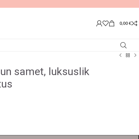
0,00
€
un samet, luksuslik
tus