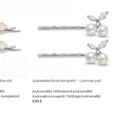
e stiil
Juukseklambrite komplekt – Lummav pärl
lid
,
Juuksenallid
,
Hõbedased juuksenallid
,
e komplektid
,
Juukseaksessuaarid
,
Pärlitega juuksenallid
3,95
€