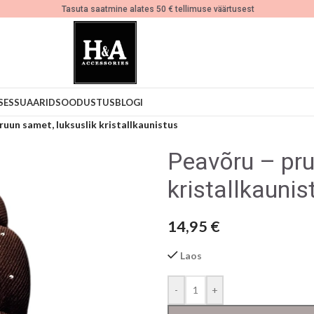
Tasuta saatmine alates 50 € tellimuse väärtusest
SESSUAARID
SOODUSTUS
BLOGI
ruun samet, luksuslik kristallkaunistus
Peavõru – pru
kristallkaunis
14,95
€
Laos
-
+