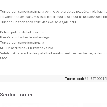
Tumepruun sametise pinnaga pehme polsterdatud peavõru, mida kaunist
Elegantne aksessuaar, mis lisab pidulikkust ja soojust nii igapäevasele riie
Tumepruun toon toob esile klassikalise ja ajatu stiili.
Pehme polsterdatud peavõru
Kaunistatud väikeste kivikestega
Tumepruun sametise pinnaga
Stiil:
Klassikaline / Elegantne / Chic
Sobib üritustele:
kontor, pidulikud sündmused, teatrikülastus, õhtusöö
Mõõdud:
…
Tootekood:
9145TE00012
Seotud tooted