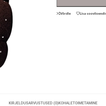
Võrdle
Lisa sooviloendi
KIRJELDUS
ARVUSTUSED (0)
KOHALETOIMETAMINE