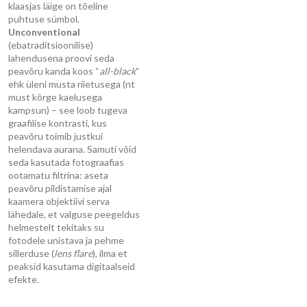
klaasjas läige on tõeline
puhtuse sümbol.
Unconventional
(ebatraditsioonilise)
lahendusena proovi seda
peavõru kanda koos “
all-black
”
ehk üleni musta riietusega (nt
must kõrge kaelusega
kampsun) – see loob tugeva
graafilise kontrasti, kus
peavõru toimib justkui
helendava aurana. Samuti võid
seda kasutada fotograafias
ootamatu filtrina: aseta
peavõru pildistamise ajal
kaamera objektiivi serva
lähedale, et valguse peegeldus
helmestelt tekitaks su
fotodele unistava ja pehme
sillerduse (
lens flare
), ilma et
peaksid kasutama digitaalseid
efekte.