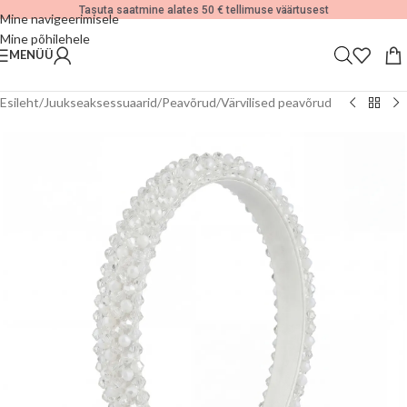
Tasuta saatmine alates 50 € tellimuse väärtusest
Mine navigeerimisele
Mine põhilehele
MENÜÜ
Esileht
/
Juukseaksessuaarid
/
Peavõrud
/
Värvilised peavõrud