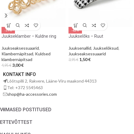
-39%
-62%
Juukseklamber – Kuldne ring
Juukselõks – Ruut
Juukseaksessuaarid
,
Juuksenallid
,
Juukselõksud
,
Klambernäpitsad
,
Kuldsed
Juukseaksessuaarid
klambernäpitsad
1,50
€
3,95
€
3,00
€
4,95
€
KONTAKT INFO
Lõõtspilli 2, Rakvere, Lääne-Viru maakond 44313
Tel: +372 5545463
shop@ha-accessories.com
VIIMASED POSTITUSED
ETTEVÕTTEST