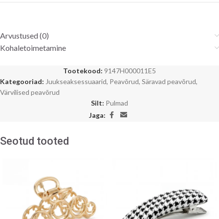
Arvustused (0)
Kohaletoimetamine
Tootekood:
9147H000011E5
Kategooriad:
Juukseaksessuaarid
,
Peavõrud
,
Säravad peavõrud
,
Värvilised peavõrud
Silt:
Pulmad
Jaga:
Seotud tooted