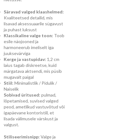
Säravad valged klaashelmed:
Kvaliteetsed detailid, mis
lisavad aksessuaarile sügavust
ja puhast luksust
Klassikaline valge toon:
Toob
esile näojooned ja
harmoneerub imeliselt iga
juuksevärviga
Kerge ja vastupidav:
1,2 cm
laius tagab diskreetse, kuid
märgatava aktsendi, mis püsib
mugavalt paigal
Stiil:
Minimalistlik / Pidulik /
Naiselik
Sobivad üritused:
pulmad,
lõpetamised, suvised valged
peod, ametlikud vastuvõtud või
igapäevane kontoristiil, et
lisada välimusele värskust ja
valgust.
Stiliseerimisnipp:
Valge ja