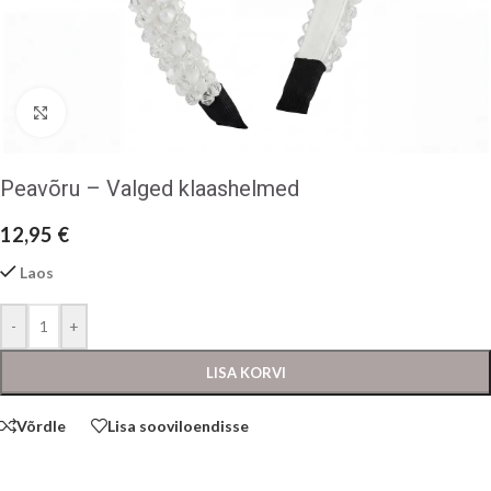
Klõpsake suurendamiseks
Peavõru – Valged klaashelmed
12,95
€
Laos
-
+
LISA KORVI
Võrdle
Lisa sooviloendisse