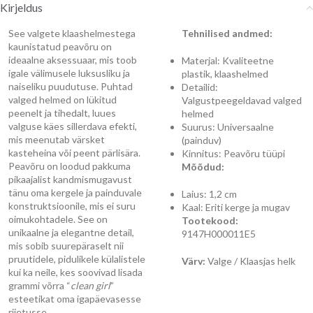
Kirjeldus
See valgete klaashelmestega
Tehnilised andmed:
kaunistatud peavõru on
ideaalne aksessuaar, mis toob
Materjal: Kvaliteetne
igale välimusele luksusliku ja
plastik, klaashelmed
naiseliku puudutuse. Puhtad
Detailid:
valged helmed on lükitud
Valgustpeegeldavad valged
peenelt ja tihedalt, luues
helmed
valguse käes sillerdava efekti,
Suurus: Universaalne
mis meenutab värsket
(painduv)
kasteheina või peent pärlisära.
Kinnitus: Peavõru tüüpi
Peavõru on loodud pakkuma
Mõõdud:
pikaajalist kandmismugavust
tänu oma kergele ja painduvale
Laius: 1,2 cm
konstruktsioonile, mis ei suru
Kaal: Eriti kerge ja mugav
oimukohtadele. See on
Tootekood:
unikaalne ja elegantne detail,
9147H000011E5
mis sobib suurepäraselt nii
pruutidele, pidulikele külalistele
Värv:
Valge / Klaasjas helk
kui ka neile, kes soovivad lisada
grammi võrra “
clean girl
”
esteetikat oma igapäevasesse
riietusse.