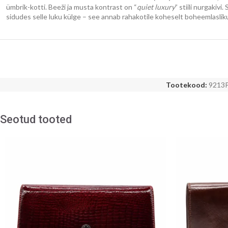
ümbrik-kotti. Beeži ja musta kontrast on “
quiet luxury
” stiili nurgakiv
sidudes selle luku külge – see annab rahakotile koheselt boheemlaslik
Tootekood:
9213
Seotud tooted