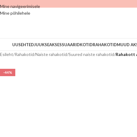
Mine navigeerimisele
Mine põhilehele
UUS
EHTED
JUUKSEAKSESSUAARID
KOTID
RAHAKOTID
MUUD AK
Esileht
/
Rahakotid
/
Naiste rahakotid
/
Suured naiste rahakotid
/
Rahakott 
-44%