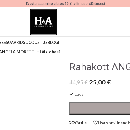
Tasuta saatmine alates 50 € tellimuse väärtusest
SESSUAARID
SOODUSTUS
BLOGI
ANGELA MORETTI – Läikiv beež
Rahakott ANG
25,00
€
44,95
€
Laos
Võrdle
Lisa sooviloendi