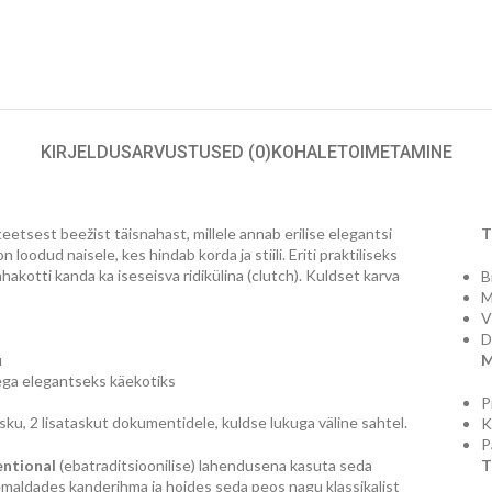
KIRJELDUS
ARVUSTUSED (0)
KOHALETOIMETAMINE
tsest beežist täisnahast, millele annab erilise elegantsi
T
loodud naisele, kes hindab korda ja stiili. Eriti praktiliseks
akotti kanda ka iseseisva ridikülina (clutch). Kuldset karva
B
M
V
D
u
M
ga elegantseks käekotiks
P
sku, 2 lisataskut dokumentidele, kuldse lukuga väline sahtel.
K
P
ntional
(ebatraditsioonilise) lahendusena kasuta seda
T
emaldades kanderihma ja hoides seda peos nagu klassikalist