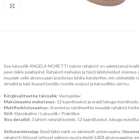
Klõpsake suurendamiseks
See luksuslik ANGELA MORETTI naiste rahakott on valmistatud kvalitee
peen läikiv pealispind. Rahakoti mahukas ja hästi läbimõeldud sisemus on 
muudab selle aksessuaari äravõetav lühike kanderihm, mis võimaldab rah
detailid ja lukk lisavad beežile toonile soojust ja luksuslikku särtsu.
Kõrgkvaliteetne täisnahk:
Vastupidav
Maksimaalne mahutavus:
12 kaarditaskut ja eraldi lukuga münditask
Multifunktsionaalsus:
Äravõetav randmerihm muudab rahakoti hetke
Stiil:
Klassikaline / Luksuslik / Praktiline
Sisu detailid:
3 lahtrit rahatähtedele, 12 kaarditaskut, lukuga mündita
Stiliseerimisnipp:
Beež läikiv nahk on äärmiselt universaalne.
Unconve
rahakotti õhtusel üritusel väikese musta kleidi (
LBD
) aksessuaarina, e