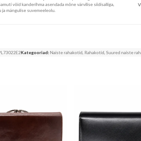
i. Samuti võid kanderihma asendada mõne värvilise siidisalliga,
V
u ja mängulise suvemeeleolu.
PL73022E2
Kategooriad:
Naiste rahakotid
,
Rahakotid
,
Suured naiste rah