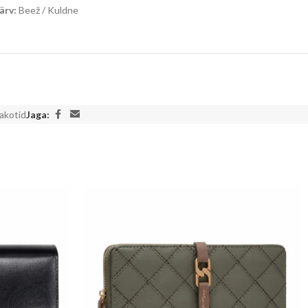
ärv:
Beež / Kuldne
akotid
Jaga: