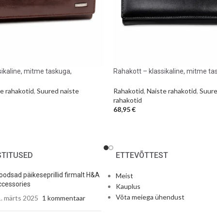
sikaline, mitme taskuga,
Rahakott – klassikaline, mitme t
nahk
täisnahk
e rahakotid
,
Suured naiste
Rahakotid
,
Naiste rahakotid
,
Suure
rahakotid
68,95
€
STITUSED
ETTEVÕTTEST
odsad päikeseprillid firmalt H&A
Meist
cessories
Kauplus
Võta meiega ühendust
. märts 2025
1 kommentaar