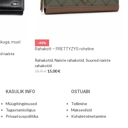
askuga, must
-48%
Rahakott – PRETTYZYS roheline
d naiste
Rahakotid
,
Naiste rahakotid
,
Suured naiste
rahakotid
15,00
€
28,95
€
KASULIK INFO
OSTUABI
Müügitingimused
Tellimine
Tagastamisõigus
Makseviisid
Privaatsuspoliitika
Kohaletoimetamine