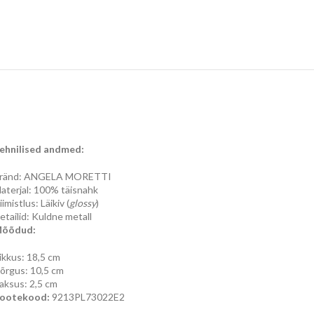
ehnilised andmed:
ränd: ANGELA MORETTI
aterjal: 100% täisnahk
iimistlus: Läikiv (
glossy
)
etailid: Kuldne metall
õõdud:
ikkus: 18,5 cm
õrgus: 10,5 cm
aksus: 2,5 cm
ootekood:
9213PL73022E2