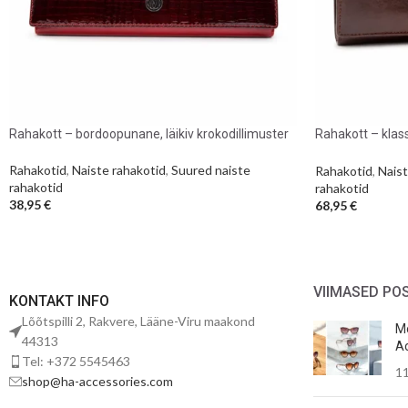
Rahakott – bordoopunane, läikiv krokodillimuster
Rahakott – klas
tumepruun täis
Rahakotid
,
Naiste rahakotid
,
Suured naiste
Rahakotid
,
Naist
rahakotid
rahakotid
38,95
€
68,95
€
VIIMASED PO
KONTAKT INFO
Lõõtspilli 2, Rakvere, Lääne-Viru maakond
Mo
44313
Ac
Tel: +372 5545463
11
shop@ha-accessories.com