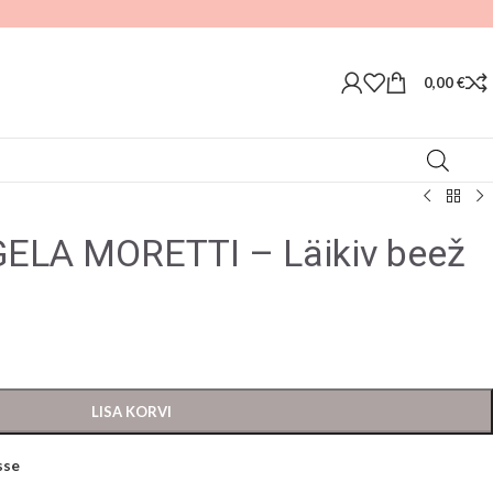
0,00
€
ELA MORETTI – Läikiv beež
LISA KORVI
sse