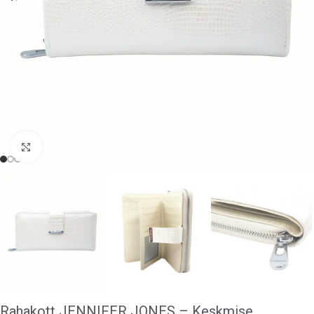
Klõpsake suurendamiseks
Rahakott JENNIFER JONES – Keskmise