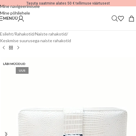
Tasuta saatmine alates 50 € tellimuse väärtusest
Mine navigeerimisele
Mine põhilehele
MENÜÜ
Esileht
/
Rahakotid
/
Naiste rahakotid
/
Keskmise suurusega naiste rahakotid
LÄBI MÜÜDUD
UUS