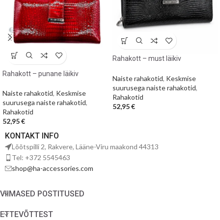
Rahakott – must läikiv
krokodillimuster
Rahakott – punane läikiv
Naiste rahakotid
,
Keskmise
krokodillimuster
suurusega naiste rahakotid
,
Naiste rahakotid
,
Keskmise
Rahakotid
suurusega naiste rahakotid
,
52,95
€
Rahakotid
52,95
€
KONTAKT INFO
Lõõtspilli 2, Rakvere, Lääne-Viru maakond 44313
Tel: +372 5545463
shop@ha-accessories.com
VIIMASED POSTITUSED
ETTEVÕTTEST