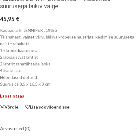
suurusega läikiv valge
45,95
€
Kaubamärk: JENNIFER JONES
Täisnahast, valget värvi, läikiva krobelise mustriga, keskmise suurusega
naiste rahakott.
15 krediitkaardipesa
2 läbipaistvat lahtrit
2 lahtrit rahatähtede jaoks
4 lisataskut
Hõbedased detailid
Suurus ca 8,5 x 16,5 x 3 cm
Laost otsas
Võrdle
Lisa sooviloendisse
Arvustused (0)