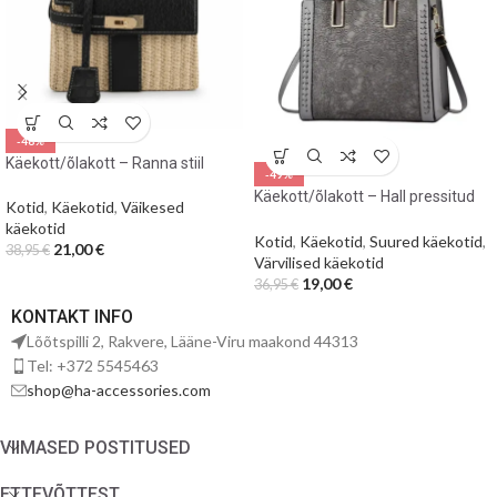
-46%
Käekott/õlakott – Ranna stiil
-49%
Käekott/õlakott – Hall pressitud
Kotid
,
Käekotid
,
Väikesed
mustriga
käekotid
Kotid
,
Käekotid
,
Suured käekotid
,
21,00
€
38,95
€
Värvilised käekotid
19,00
€
36,95
€
KONTAKT INFO
Lõõtspilli 2, Rakvere, Lääne-Viru maakond 44313
Tel: +372 5545463
shop@ha-accessories.com
VIIMASED POSTITUSED
ETTEVÕTTEST