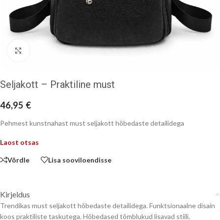
Klõpsake suurendamiseks
Seljakott – Praktiline must
46,95
€
Pehmest kunstnahast must seljakott hõbedaste detailidega
Laost otsas
Võrdle
Lisa sooviloendisse
Kirjeldus
Trendikas must seljakott hõbedaste detailidega. Funktsionaalne disain
koos praktiliste taskutega. Hõbedased tõmblukud lisavad stiili.