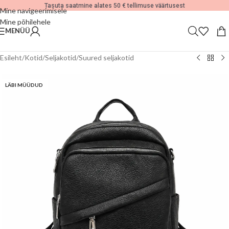
Tasuta saatmine alates 50 € tellimuse väärtusest
Mine navigeerimisele
Mine põhilehele
MENÜÜ
Esileht
/
Kotid
/
Seljakotid
/
Suured seljakotid
LÄBI MÜÜDUD