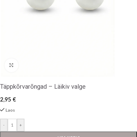
Klõpsake suurendamiseks
Täppkõrvarõngad – Läikiv valge
2,95
€
Laos
-
+