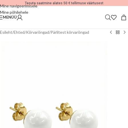
Tasuta saatmine alates 50 € tellimuse väärtusest
Mine navigeerimisele
Mine põhilehele
MENÜÜ
Esileht
/
Ehted
/
Kõrvarõngad
/
Pärlitest kõrvarõngad