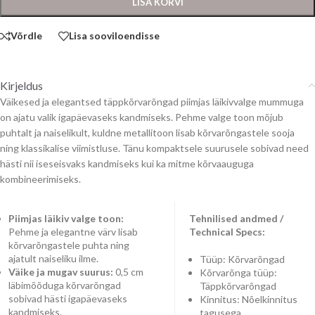
LISA KORVI
Võrdle
Lisa sooviloendisse
Kirjeldus
Väikesed ja elegantsed täppkõrvarõngad piimjas läikivvalge mummuga
on ajatu valik igapäevaseks kandmiseks. Pehme valge toon mõjub
puhtalt ja naiselikult, kuldne metallitoon lisab kõrvarõngastele sooja
ning klassikalise viimistluse. Tänu kompaktsele suurusele sobivad need
hästi nii iseseisvaks kandmiseks kui ka mitme kõrvaauguga
kombineerimiseks.
Piimjas läikiv valge toon:
Tehnilised andmed /
Pehme ja elegantne värv lisab
Technical Specs:
kõrvarõngastele puhta ning
ajatult naiseliku ilme.
Tüüp: Kõrvarõngad
Väike ja mugav suurus:
0,5 cm
Kõrvarõnga tüüp:
läbimõõduga kõrvarõngad
Täppkõrvarõngad
sobivad hästi igapäevaseks
Kinnitus: Nõelkinnitus
kandmiseks.
tagusega