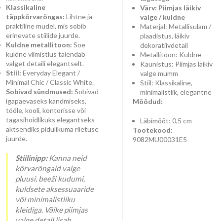
Klassikaline
Värv: Piimjas läikiv
täppkõrvarõngas:
Lihtne ja
valge / kuldne
praktiline mudel, mis sobib
Materjal: Metallisulam /
erinevate stiilide juurde.
plaadistus, läikiv
Kuldne metallitoon:
Soe
dekoratiivdetail
kuldne viimistlus täiendab
Metallitoon: Kuldne
valget detaili elegantselt.
Kaunistus: Piimjas läikiv
Stiil:
Everyday Elegant /
valge mumm
Minimal Chic / Classic White.
Stiil: Klassikaline,
Sobivad sündmused:
Sobivad
minimalistlik, elegantne
igapäevaseks kandmiseks,
Mõõdud:
tööle, kooli, kontorisse või
tagasihoidlikuks elegantseks
Läbimõõt: 0,5 cm
aktsendiks pidulikuma riietuse
Tootekood:
juurde.
9082MU00031E5
Stiilinipp:
Kanna neid
kõrvarõngaid valge
pluusi, beeži kudumi,
kuldsete aksessuaaride
või minimalistliku
kleidiga. Väike piimjas
valge detail lisab