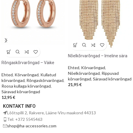
Nõelkõrvarõngad – Imeline sära
Rõngaskõrvarõngad – Väike
Ehted
,
Kõrvarõngad
,
roosakuldne sära
Nõelkõrvarõngad
,
Rippuvad
Ehted
,
Kõrvarõngad
,
Kullatud
kõrvarõngad
,
Säravad kõrvarõngad
kõrvarõngad
,
Rõngaskõrvarõngad
,
21,95
€
Roosa kullaga kõrvarõngad
,
Säravad kõrvarõngad
12,95
€
KONTAKT INFO
Lõõtspilli 2, Rakvere, Lääne-Viru maakond 44313
Tel: +372 5545463
shop@ha-accessories.com