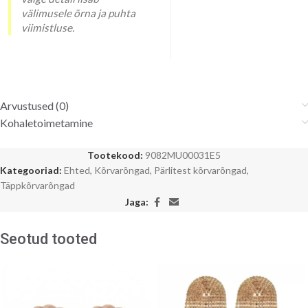
välimusele õrna ja puhta
viimistluse.
Arvustused (0)
Kohaletoimetamine
Tootekood:
9082MU00031E5
Kategooriad:
Ehted
,
Kõrvarõngad
,
Pärlitest kõrvarõngad
,
Täppkõrvarõngad
Jaga:
Seotud tooted