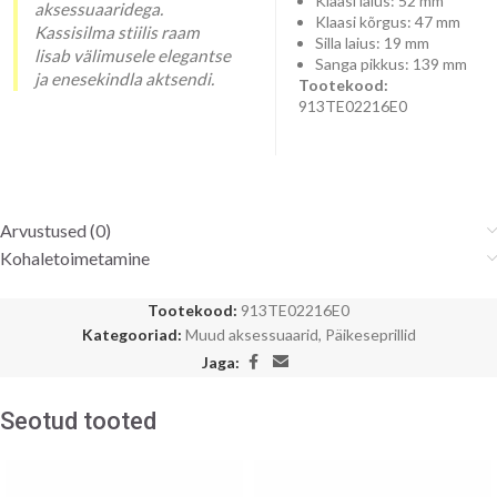
Klaasi laius: 52 mm
aksessuaaridega.
Klaasi kõrgus: 47 mm
Kassisilma stiilis raam
Silla laius: 19 mm
lisab välimusele elegantse
Sanga pikkus: 139 mm
ja enesekindla aktsendi.
Tootekood:
913TE02216E0
Arvustused (0)
Kohaletoimetamine
Tootekood:
913TE02216E0
Kategooriad:
Muud aksessuaarid
,
Päikeseprillid
Jaga:
Seotud tooted