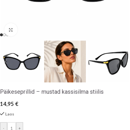
Klõpsake suurendamiseks
Päikeseprillid – mustad kassisilma stiilis
14,95
€
Laos
-
+