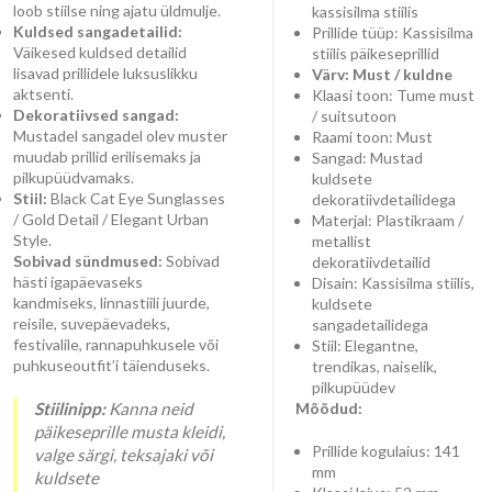
loob stiilse ning ajatu üldmulje.
kassisilma stiilis
Kuldsed sangadetailid:
Prillide tüüp: Kassisilma
Väikesed kuldsed detailid
stiilis päikeseprillid
lisavad prillidele luksuslikku
Värv: Must / kuldne
aktsenti.
Klaasi toon: Tume must
Dekoratiivsed sangad:
/ suitsutoon
Mustadel sangadel olev muster
Raami toon: Must
muudab prillid erilisemaks ja
Sangad: Mustad
pilkupüüdvamaks.
kuldsete
Stiil:
Black Cat Eye Sunglasses
dekoratiivdetailidega
/ Gold Detail / Elegant Urban
Materjal: Plastikraam /
Style.
metallist
Sobivad sündmused:
Sobivad
dekoratiivdetailid
hästi igapäevaseks
Disain: Kassisilma stiilis,
kandmiseks, linnastiili juurde,
kuldsete
reisile, suvepäevadeks,
sangadetailidega
festivalile, rannapuhkusele või
Stiil: Elegantne,
puhkuseoutfit’i täienduseks.
trendikas, naiselik,
pilkupüüdev
Stiilinipp:
Kanna neid
Mõõdud:
päikeseprille musta kleidi,
Prillide kogulaius: 141
valge särgi, teksajaki või
mm
kuldsete