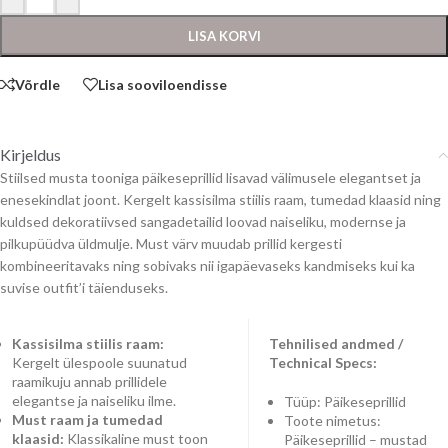
LISA KORVI
Võrdle
Lisa sooviloendisse
Kirjeldus
Stiilsed musta tooniga päikeseprillid lisavad välimusele elegantset ja
enesekindlat joont. Kergelt kassisilma stiilis raam, tumedad klaasid ning
kuldsed dekoratiivsed sangadetailid loovad naiseliku, modernse ja
pilkupüüdva üldmulje. Must värv muudab prillid kergesti
kombineeritavaks ning sobivaks nii igapäevaseks kandmiseks kui ka
suvise outfit’i täienduseks.
Kassisilma stiilis raam:
Tehnilised andmed /
Kergelt ülespoole suunatud
Technical Specs:
raamikuju annab prillidele
elegantse ja naiseliku ilme.
Tüüp: Päikeseprillid
Must raam ja tumedad
Toote nimetus:
klaasid:
Klassikaline must toon
Päikeseprillid – mustad