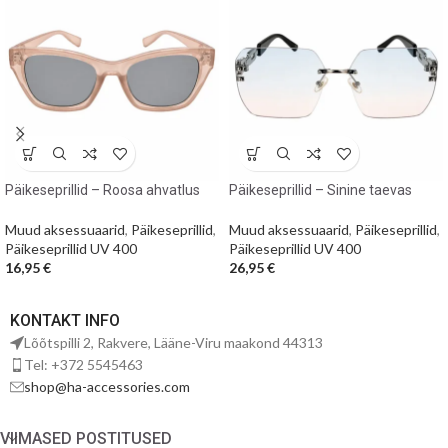
Päikeseprillid – Roosa ahvatlus
Päikeseprillid – Sinine taevas
Muud aksessuaarid
,
Päikeseprillid
,
Muud aksessuaarid
,
Päikeseprillid
,
Päikeseprillid UV 400
Päikeseprillid UV 400
16,95
€
26,95
€
KONTAKT INFO
Lõõtspilli 2, Rakvere, Lääne-Viru maakond 44313
Tel: +372 5545463
shop@ha-accessories.com
VIIMASED POSTITUSED