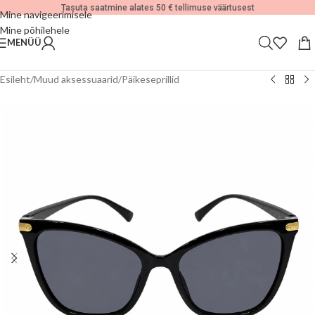
Tasuta saatmine alates 50 € tellimuse väärtusest
Mine navigeerimisele
Mine põhilehele
MENÜÜ
Esileht
/
Muud aksessuaarid
/
Päikeseprillid