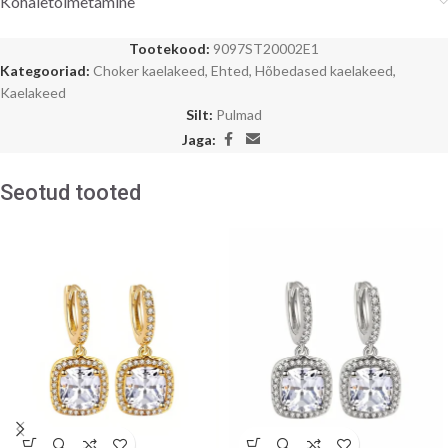
Kohaletoimetamine
Tootekood:
9097ST20002E1
Kategooriad:
Choker kaelakeed
,
Ehted
,
Hõbedased kaelakeed
,
Kaelakeed
Silt:
Pulmad
Jaga:
Seotud tooted