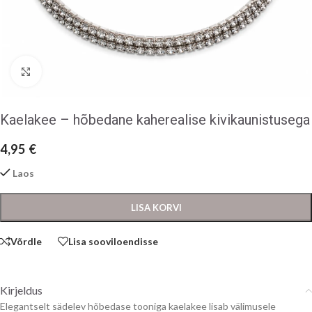
Klõpsake suurendamiseks
Kaelakee – hõbedane kaherealise kivikaunistusega
4,95
€
Laos
LISA KORVI
Võrdle
Lisa sooviloendisse
Kirjeldus
Elegantselt sädelev hõbedase tooniga kaelakee lisab välimusele