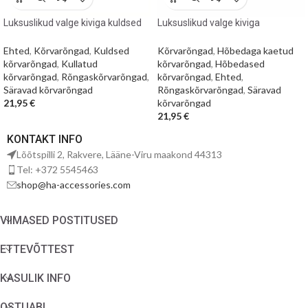
Luksuslikud valge kiviga kuldsed
Luksuslikud valge kiviga
kõrvarõngad
hõbedased kõrvarõngad
Ehted
,
Kõrvarõngad
,
Kuldsed
Kõrvarõngad
,
Hõbedaga kaetud
kõrvarõngad
,
Kullatud
kõrvarõngad
,
Hõbedased
kõrvarõngad
,
Rõngaskõrvarõngad
,
kõrvarõngad
,
Ehted
,
Säravad kõrvarõngad
Rõngaskõrvarõngad
,
Säravad
21,95
€
kõrvarõngad
21,95
€
KONTAKT INFO
Lõõtspilli 2, Rakvere, Lääne-Viru maakond 44313
Tel: +372 5545463
shop@ha-accessories.com
VIIMASED POSTITUSED
ETTEVÕTTEST
KASULIK INFO
OSTUABI