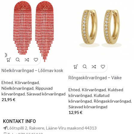
Nõelkõrvarõngad – Lõõmav kosk
Rõngaskõrvarõngad – Väike
Ehted
,
Kõrvarõngad
,
kuldne sära
Nõelkõrvarõngad
,
Rippuvad
Ehted
,
Kõrvarõngad
,
Kuldsed
kõrvarõngad
,
Säravad kõrvarõngad
kõrvarõngad
,
Kullatud
21,95
€
kõrvarõngad
,
Rõngaskõrvarõngad
,
Säravad kõrvarõngad
12,95
€
KONTAKT INFO
Lõõtspilli 2, Rakvere, Lääne-Viru maakond 44313