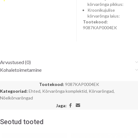
kõrvarõnga pikkus:
Kroonikujulise
kõrvarõnga laius:
Tootekood:
9087KAP0004EK
Arvustused (0)
Kohaletoimetamine
Tootekood:
9087KAP0004EK
Kategooriad:
Ehted
,
Kõrvarõnga komplektid
,
Kõrvarõngad
,
Nõelkõrvarõngad
Jaga:
Seotud tooted