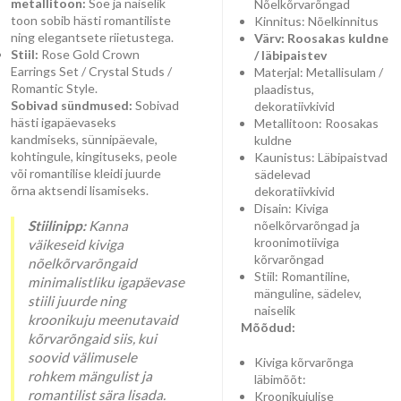
metallitoon:
Soe ja naiselik
Nõelkõrvarõngad
toon sobib hästi romantiliste
Kinnitus: Nõelkinnitus
ning elegantsete riietustega.
Värv: Roosakas kuldne
Stiil:
Rose Gold Crown
/ läbipaistev
Earrings Set / Crystal Studs /
Materjal: Metallisulam /
Romantic Style.
plaadistus,
Sobivad sündmused:
Sobivad
dekoratiivkivid
hästi igapäevaseks
Metallitoon: Roosakas
kandmiseks, sünnipäevale,
kuldne
kohtingule, kingituseks, peole
Kaunistus: Läbipaistvad
või romantilise kleidi juurde
sädelevad
õrna aktsendi lisamiseks.
dekoratiivkivid
Disain: Kiviga
Stiilinipp:
Kanna
nõelkõrvarõngad ja
kroonimotiiviga
väikeseid kiviga
kõrvarõngad
nõelkõrvarõngaid
Stiil: Romantiline,
minimalistliku igapäevase
mänguline, sädelev,
stiili juurde ning
naiselik
kroonikuju meenutavaid
Mõõdud:
kõrvarõngaid siis, kui
soovid välimusele
Kiviga kõrvarõnga
rohkem mängulist ja
läbimõõt:
romantilist sära lisada.
Kroonikujulise