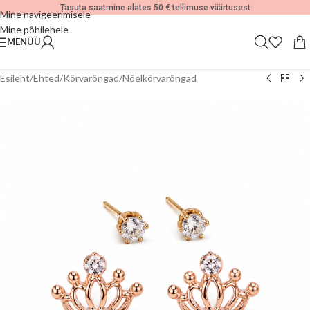
Tasuta saatmine alates 50 € tellimuse väärtusest
Mine navigeerimisele
Mine põhilehele
MENÜÜ
Esileht
/
Ehted
/
Kõrvarõngad
/
Nõelkõrvarõngad