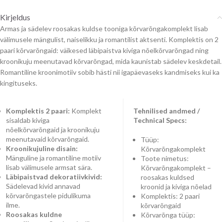
Kirjeldus
Armas ja sädelev roosakas kuldse tooniga kõrvarõngakomplekt lisab
välimusele mängulist, naiselikku ja romantilist aktsenti. Komplektis on 2
paari kõrvarõngaid: väikesed läbipaistva kiviga nõelkõrvarõngad ning
kroonikuju meenutavad kõrvarõngad, mida kaunistab sädelev keskdetail.
Romantiline kroonimotiiv sobib hästi nii igapäevaseks kandmiseks kui ka
kingituseks.
Komplektis 2 paari:
Komplekt
Tehnilised andmed /
sisaldab kiviga
Technical Specs:
nõelkõrvarõngaid ja kroonikuju
meenutavaid kõrvarõngaid.
Tüüp:
Kroonikujuline disain:
Kõrvarõngakomplekt
Mänguline ja romantiline motiiv
Toote nimetus:
lisab välimusele armsat sära.
Kõrvarõngakomplekt –
Läbipaistvad dekoratiivkivid:
roosakas kuldsed
Sädelevad kivid annavad
kroonid ja kiviga nõelad
kõrvarõngastele pidulikuma
Komplektis: 2 paari
ilme.
kõrvarõngaid
Roosakas kuldne
Kõrvarõnga tüüp: