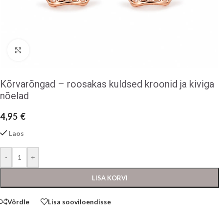
Klõpsake suurendamiseks
Kõrvarõngad – roosakas kuldsed kroonid ja kiviga
nõelad
4,95
€
Laos
-
+
LISA KORVI
Võrdle
Lisa sooviloendisse