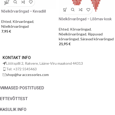
Nõelkõrvarõngad – Kevadlill
Nõelkõrvarõngad – Lõõmav kosk
Ehted
,
Kõrvarõngad
,
Nõelkõrvarõngad
Ehted
,
Kõrvarõngad
,
7,95
€
Nõelkõrvarõngad
,
Rippuvad
kõrvarõngad
,
Säravad kõrvarõngad
21,95
€
KONTAKT INFO
Lõõtspilli 2, Rakvere, Lääne-Viru maakond 44313
Tel: +372 5545463
shop@ha-accessories.com
VIIMASED POSTITUSED
ETTEVÕTTEST
KASULIK INFO