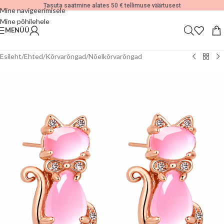
Tasuta saatmine alates 50 € tellimuse väärtusest
Mine navigeerimisele
Mine põhilehele
MENÜÜ
Esileht
/
Ehted
/
Kõrvarõngad
/
Nõelkõrvarõngad