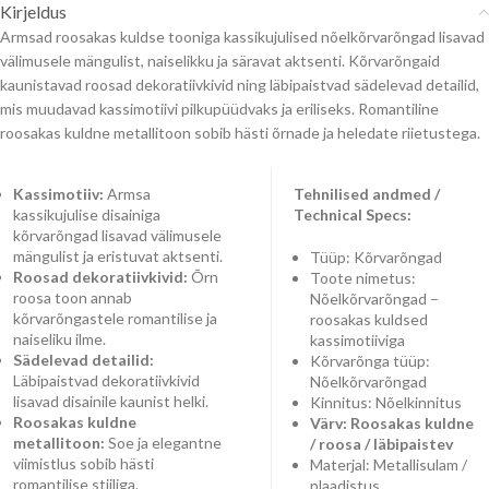
Kirjeldus
Armsad roosakas kuldse tooniga kassikujulised nõelkõrvarõngad lisavad
välimusele mängulist, naiselikku ja säravat aktsenti. Kõrvarõngaid
kaunistavad roosad dekoratiivkivid ning läbipaistvad sädelevad detailid,
mis muudavad kassimotiivi pilkupüüdvaks ja eriliseks. Romantiline
roosakas kuldne metallitoon sobib hästi õrnade ja heledate riietustega.
Kassimotiiv:
Armsa
Tehnilised andmed /
kassikujulise disainiga
Technical Specs:
kõrvarõngad lisavad välimusele
mängulist ja eristuvat aktsenti.
Tüüp: Kõrvarõngad
Roosad dekoratiivkivid:
Õrn
Toote nimetus:
roosa toon annab
Nõelkõrvarõngad –
kõrvarõngastele romantilise ja
roosakas kuldsed
naiseliku ilme.
kassimotiiviga
Sädelevad detailid:
Kõrvarõnga tüüp:
Läbipaistvad dekoratiivkivid
Nõelkõrvarõngad
lisavad disainile kaunist helki.
Kinnitus: Nõelkinnitus
Roosakas kuldne
Värv: Roosakas kuldne
metallitoon:
Soe ja elegantne
/ roosa / läbipaistev
viimistlus sobib hästi
Materjal: Metallisulam /
romantilise stiiliga.
plaadistus,