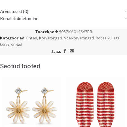
Arvustused (0)
Kohaletoimetamine
Tootekood:
9087KA014567ER
Kategooriad:
Ehted
,
Kõrvarõngad
,
Nõelkõrvarõngad
,
Roosa kullaga
kõrvarõngad
Jaga:
Seotud tooted