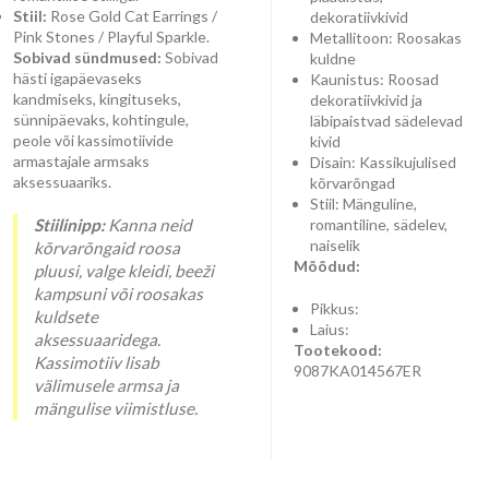
Stiil:
Rose Gold Cat Earrings /
dekoratiivkivid
Pink Stones / Playful Sparkle.
Metallitoon: Roosakas
Sobivad sündmused:
Sobivad
kuldne
hästi igapäevaseks
Kaunistus: Roosad
kandmiseks, kingituseks,
dekoratiivkivid ja
sünnipäevaks, kohtingule,
läbipaistvad sädelevad
peole või kassimotiivide
kivid
armastajale armsaks
Disain: Kassikujulised
aksessuaariks.
kõrvarõngad
Stiil: Mänguline,
Stiilinipp:
Kanna neid
romantiline, sädelev,
naiselik
kõrvarõngaid roosa
Mõõdud:
pluusi, valge kleidi, beeži
kampsuni või roosakas
Pikkus:
kuldsete
Laius:
aksessuaaridega.
Tootekood:
Kassimotiiv lisab
9087KA014567ER
välimusele armsa ja
mängulise viimistluse.