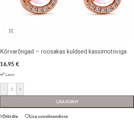
Klõpsake suurendamiseks
Kõrvarõngad – roosakas kuldsed kassimotiiviga
16,95
€
Laos
-
+
LISA KORVI
Võrdle
Lisa sooviloendisse