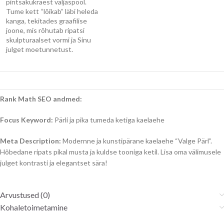
pintsakukraest väljaspool.
Tume kett “lõikab” läbi heleda
kanga, tekitades graafilise
joone, mis rõhutab ripatsi
skulpturaalset vormi ja Sinu
julget moetunnetust.
Rank Math SEO andmed:
Focus Keyword:
Pärli ja pika tumeda ketiga kaelaehe
Meta Description:
Modernne ja kunstipärane kaelaehe “Valge Pärl”.
Hõbedane ripats pikal musta ja kuldse tooniga ketil. Lisa oma välimusele
julget kontrasti ja elegantset sära!
Arvustused (0)
Kohaletoimetamine