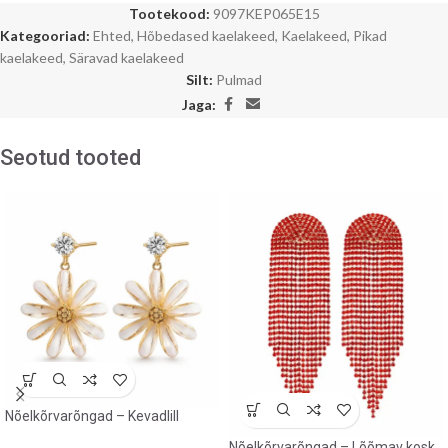
Tootekood:
9097KEP065E15
Kategooriad:
Ehted
,
Hõbedased kaelakeed
,
Kaelakeed
,
Pikad
kaelakeed
,
Säravad kaelakeed
Silt:
Pulmad
Jaga:
Seotud tooted
Nõelkõrvarõngad – Kevadlill
Nõelkõrvarõngad – Lõõmav kosk