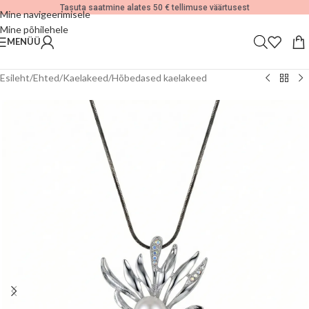
Tasuta saatmine alates 50 € tellimuse väärtusest
Mine navigeerimisele
Mine põhilehele
MENÜÜ
Esileht
/
Ehted
/
Kaelakeed
/
Hõbedased kaelakeed