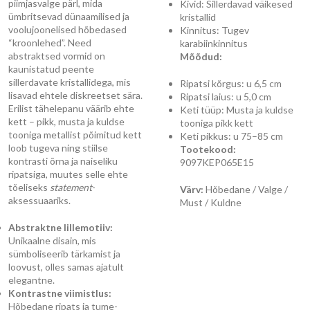
piimjasvalge pärl, mida
Kivid: Sillerdavad väikesed
ümbritsevad dünaamilised ja
kristallid
voolujoonelised hõbedased
Kinnitus: Tugev
“kroonlehed”. Need
karabiinkinnitus
abstraktsed vormid on
Mõõdud:
kaunistatud peente
sillerdavate kristallidega, mis
Ripatsi kõrgus: u 6,5 cm
lisavad ehtele diskreetset sära.
Ripatsi laius: u 5,0 cm
Erilist tähelepanu väärib ehte
Keti tüüp: Musta ja kuldse
kett – pikk, musta ja kuldse
tooniga pikk kett
tooniga metallist põimitud kett
Keti pikkus: u 75–85 cm
loob tugeva ning stiilse
Tootekood:
kontrasti õrna ja naiseliku
9097KEP065E15
ripatsiga, muutes selle ehte
tõeliseks
statement
-
Värv:
Hõbedane / Valge /
aksessuaariks.
Must / Kuldne
Abstraktne lillemotiiv:
Unikaalne disain, mis
sümboliseerib tärkamist ja
loovust, olles samas ajatult
elegantne.
Kontrastne viimistlus:
Hõbedane ripats ja tume-