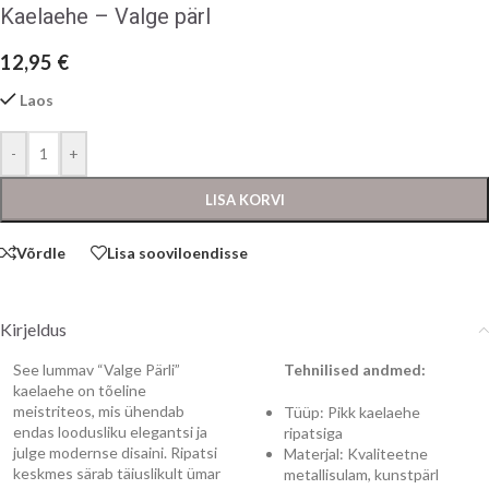
Kaelaehe – Valge pärl
12,95
€
Laos
-
+
LISA KORVI
Võrdle
Lisa sooviloendisse
Kirjeldus
See lummav “Valge Pärli”
Tehnilised andmed:
kaelaehe on tõeline
meistriteos, mis ühendab
Tüüp: Pikk kaelaehe
endas loodusliku elegantsi ja
ripatsiga
julge modernse disaini. Ripatsi
Materjal: Kvaliteetne
keskmes särab täiuslikult ümar
metallisulam, kunstpärl