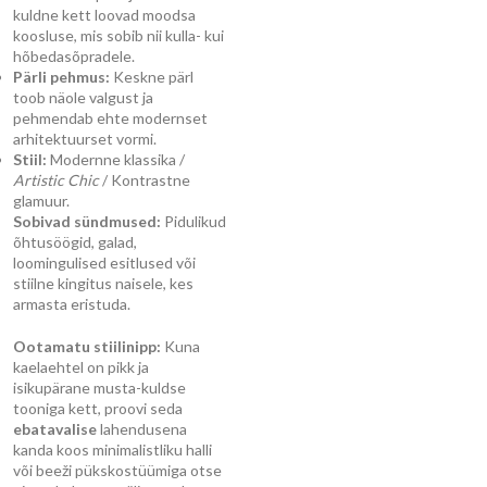
kuldne kett loovad moodsa
koosluse, mis sobib nii kulla- kui
hõbedasõpradele.
Pärli pehmus:
Keskne pärl
toob näole valgust ja
pehmendab ehte modernset
arhitektuurset vormi.
Stiil:
Modernne klassika /
Artistic Chic
/ Kontrastne
glamuur.
Sobivad sündmused:
Pidulikud
õhtusöögid, galad,
loomingulised esitlused või
stiilne kingitus naisele, kes
armasta eristuda.
Ootamatu stiilinipp:
Kuna
kaelaehtel on pikk ja
isikupärane musta-kuldse
tooniga kett, proovi seda
ebatavalise
lahendusena
kanda koos minimalistliku halli
või beeži pükskostüümiga otse