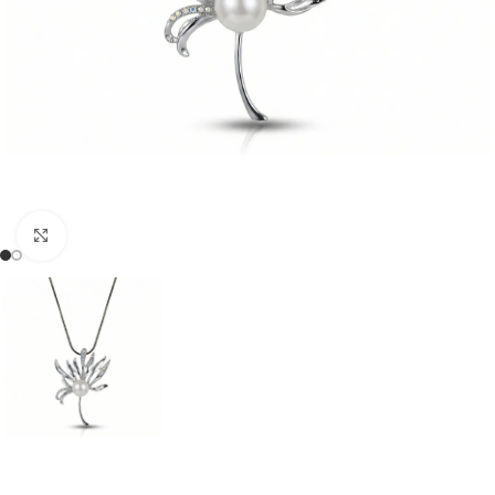
Klõpsake suurendamiseks