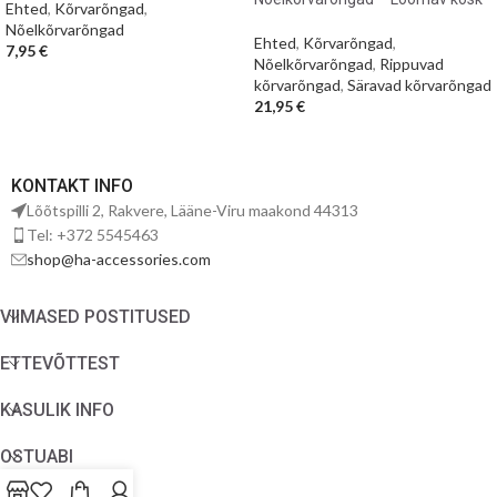
Ehted
,
Kõrvarõngad
,
Nõelkõrvarõngad
Ehted
,
Kõrvarõngad
,
7,95
€
Nõelkõrvarõngad
,
Rippuvad
kõrvarõngad
,
Säravad kõrvarõngad
21,95
€
KONTAKT INFO
Lõõtspilli 2, Rakvere, Lääne-Viru maakond 44313
Tel: +372 5545463
shop@ha-accessories.com
VIIMASED POSTITUSED
ETTEVÕTTEST
KASULIK INFO
OSTUABI