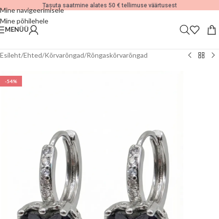
Tasuta saatmine alates 50 € tellimuse väärtusest
Mine navigeerimisele
Mine põhilehele
MENÜÜ
Esileht
/
Ehted
/
Kõrvarõngad
/
Rõngaskõrvarõngad
-54%