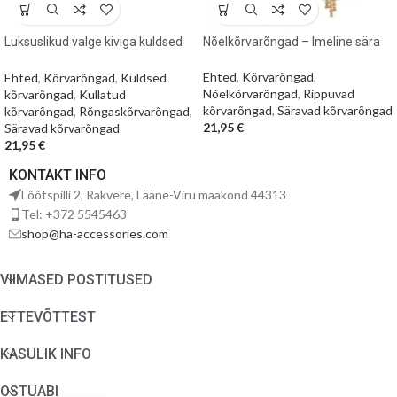
Luksuslikud valge kiviga kuldsed
Nõelkõrvarõngad – Imeline sära
kõrvarõngad
Ehted
,
Kõrvarõngad
,
Ehted
,
Kõrvarõngad
,
Kuldsed
Nõelkõrvarõngad
,
Rippuvad
kõrvarõngad
,
Kullatud
kõrvarõngad
,
Säravad kõrvarõngad
kõrvarõngad
,
Rõngaskõrvarõngad
,
21,95
€
Säravad kõrvarõngad
21,95
€
KONTAKT INFO
Lõõtspilli 2, Rakvere, Lääne-Viru maakond 44313
Tel: +372 5545463
shop@ha-accessories.com
VIIMASED POSTITUSED
ETTEVÕTTEST
KASULIK INFO
OSTUABI