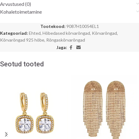
Arvustused (0)
Kohaletoimetamine
Tootekood:
9087H10054EL1
Kategooriad:
Ehted
,
Hõbedased kõrvarõngad
,
Kõrvarõngad
,
Kõrvarõngad 925 hõbe
,
Rõngaskõrvarõngad
Jaga:
Seotud tooted