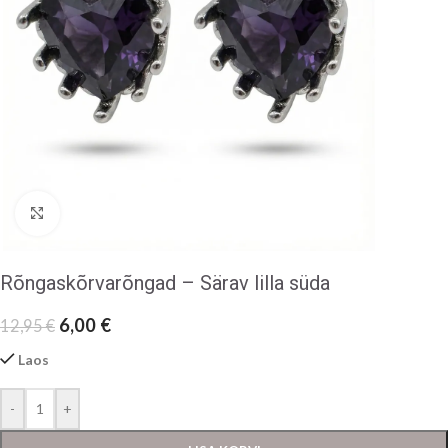
Klõpsake suurendamiseks
Rõngaskõrvarõngad – Särav lilla süda
6,00
€
12,95
€
Laos
-
+