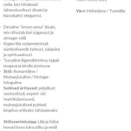
neile, kes hindavad
tähendusrikast disaini ja
Värv:
Hõbedane / Tumelilla
klassikalist elegantsi.
Detailne “kroon-pesa” disain,
mis rõhutab kivi sügavust ja
vintage-stiili
Sügav lilla südamekristall
sümboliseerib tarkust, salapära
ja spirituaalsust
Turvaline liigendkinnitus tagab
mugava ja kindla püsivuse
Stiil:
Romantiline /
Muinasjutuline / Vintage-
hõnguline
Sobivad üritused:
pidulikud
vastuvõtud, ooperi- või
teatrikülastused,
muinasjutulised pulmad,
kingitus eriliseks tähtpäevaks
Stiliseerimisnipp:
Lilla ja hõbe
loovad koos luksusliku ja veidi