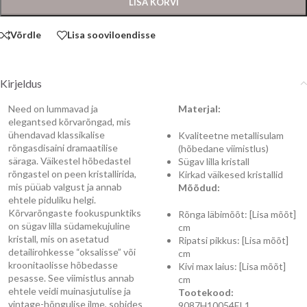
LISA KORVI
Võrdle
Lisa sooviloendisse
Kirjeldus
Need on lummavad ja
Materjal:
elegantsed kõrvarõngad, mis
ühendavad klassikalise
Kvaliteetne metallisulam
rõngasdisaini dramaatilise
(hõbedane viimistlus)
säraga. Väikestel hõbedastel
Sügav lilla kristall
rõngastel on peen kristallirida,
Kirkad väikesed kristallid
mis püüab valgust ja annab
Mõõdud:
ehtele piduliku helgi.
Kõrvarõngaste fookuspunktiks
Rõnga läbimõõt: [Lisa mõõt]
on sügav lilla südamekujuline
cm
kristall, mis on asetatud
Ripatsi pikkus: [Lisa mõõt]
detailirohkesse “oksalisse” või
cm
kroonitaolisse hõbedasse
Kivi max laius: [Lisa mõõt]
pesasse. See viimistlus annab
cm
ehtele veidi muinasjutulise ja
Tootekood:
vintage-hõngulise ilme, sobides
9087H10054EL1