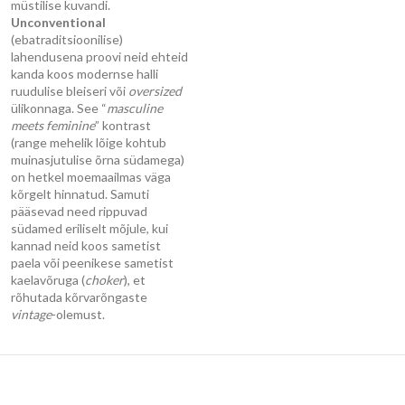
müstilise kuvandi.
Unconventional
(ebatraditsioonilise)
lahendusena proovi neid ehteid
kanda koos modernse halli
ruudulise bleiseri või
oversized
ülikonnaga. See “
masculine
meets feminine
” kontrast
(range mehelik lõige kohtub
muinasjutulise õrna südamega)
on hetkel moemaailmas väga
kõrgelt hinnatud. Samuti
pääsevad need rippuvad
südamed eriliselt mõjule, kui
kannad neid koos sametist
paela või peenikese sametist
kaelavõruga (
choker
), et
rõhutada kõrvarõngaste
vintage
-olemust.